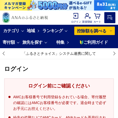
ログイン
新規登録
カート
カテゴリ
地域
ランキング
控除額を調べる
寄付額
旅先を探す
特集
ご利用ガイド
「ふるさとチョイス」システム連携に関して
ログイン
ログイン前にご確認ください
AMCお客様番号で利用登録をされている場合、寄付履歴
の確認にはAMCお客様番号が必要です。退会時まで必ず
お手元にお控えください。
紛失や盗難などでAMCカード、ANAカードを再発行され