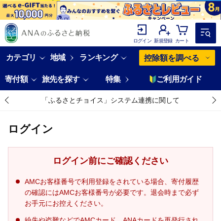
ログイン
新規登録
カート
カテゴリ
地域
ランキング
控除額を調べる
寄付額
旅先を探す
特集
ご利用ガイド
「ふるさとチョイス」システム連携に関して
ログイン
ログイン前にご確認ください
AMCお客様番号で利用登録をされている場合、寄付履歴
の確認にはAMCお客様番号が必要です。退会時まで必ず
お手元にお控えください。
紛失や盗難などでAMCカード、ANAカードを再発行され