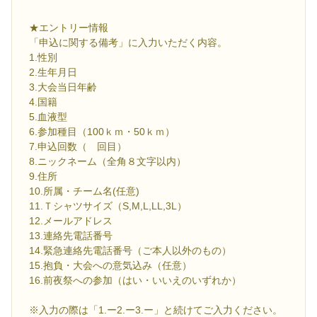
★エントリー情報
「申込に関する備考」に入力いただく内容。
1.性別
2.生年月日
3.大会当日年齢
4.国籍
5.血液型
6.参加種目（100ｋｍ・50ｋｍ）
7.申込回数（ 回目）
8.ニックネーム（全角８文字以内）
9.住所
10.所属・チーム名(任意)
11.Ｔシャツサイズ（S,M,L,LL,3L）
12.メールアドレス
13.連絡先電話番号
14.緊急連絡先電話番号（ご本人以外のもの）
15.抱負・大会への意気込み（任意）
16.前夜祭への参加（はい・いいえのいずれか）
※入力の際は「1.ー2.ー3.ー」と続けてご入力ください。