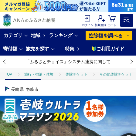
ログイン
新規登録
カート
カテゴリ
地域
ランキング
控除額を調べる
寄付額
旅先を探す
特集
ご利用ガイド
「ふるさとチョイス」システム連携に関して
TOP
旅行・宿泊・体験
体験チケット
その他体験チケット
長崎県
壱岐市