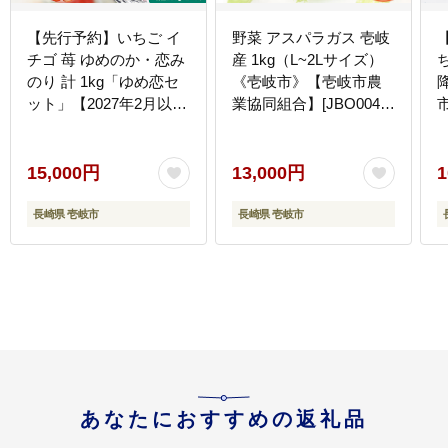
【先行予約】いちご イ
野菜 アスパラガス 壱岐
チゴ 苺 ゆめのか・恋み
産 1kg（L~2Lサイズ）
ち
のり 計 1kg「ゆめ恋セ
《壱岐市》【壱岐市農
ット」【2027年2月以降
業協同組合】[JBO004]
市
順次発送】《壱岐市》
アスパラ 13000 13000円
【蒼花】 [JEO001]
の
15000 15000円
サイズ
15,000円
13,000円
1
長崎県 壱岐市
長崎県 壱岐市
あなたにおすすめの返礼品