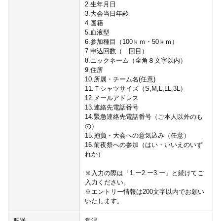
2.生年月日
3.大会当日年齢
4.国籍
5.血液型
6.参加種目（100ｋｍ・50ｋｍ）
7.申込回数（ 回目）
8.ニックネーム（全角８文字以内）
9.住所
10.所属・チーム名(任意)
11.Ｔシャツサイズ（S,M,L,LL,3L）
12.メールアドレス
13.連絡先電話番号
14.緊急連絡先電話番号（ご本人以外のも
の）
15.抱負・大会への意気込み（任意）
16.前夜祭への参加（はい・いいえのいず
れか）
※入力の際は「1.ー2.ー3.ー」と続けてご
入力ください。
※エントリー情報は200文字以内でお願い
いたします。
配送
常温