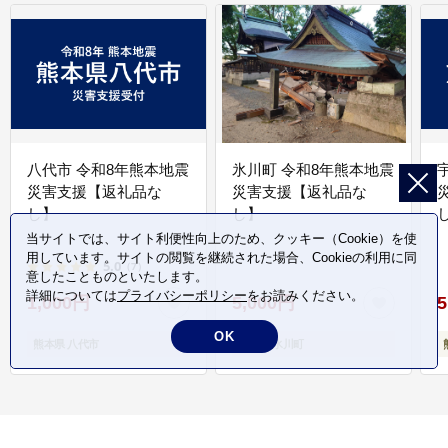
八代市 令和8年熊本地震
氷川町 令和8年熊本地震
災害支援【返礼品な
災害支援【返礼品な
し】
し】
し
当サイトでは、サイト利便性向上のため、クッキー（Cookie）を使
用しています。サイトの閲覧を継続された場合、Cookieの利用に同
5.0
（7）
意したことものといたします。
詳細については
プライバシーポリシー
をお読みください。
1,000円
5,000円
5
OK
熊本県 八代市
熊本県 氷川町