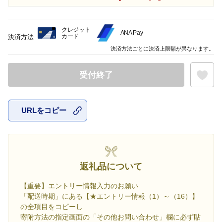
クレジット
ANA Pay
カード
決済方法
決済方法ごとに決済上限額が異なります。
受付終了
URLをコピー
お気に入
返礼品について
【重要】エントリー情報入力のお願い
「配送時期」にある【★エントリー情報（1）～（16）】
の全項目をコピーし
寄附方法の指定画面の「その他お問い合わせ」欄に必ず貼