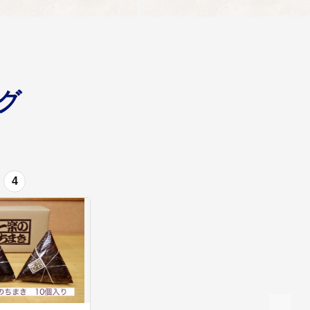
医療・介護など】
子どもを産み育てられる環境整備に活用します。 安心し
グ
4
CT等のデジタル技術を活用し将来にわたって市民が豊か
活用します。 文化財保護調査事／観光行事開催事業／観