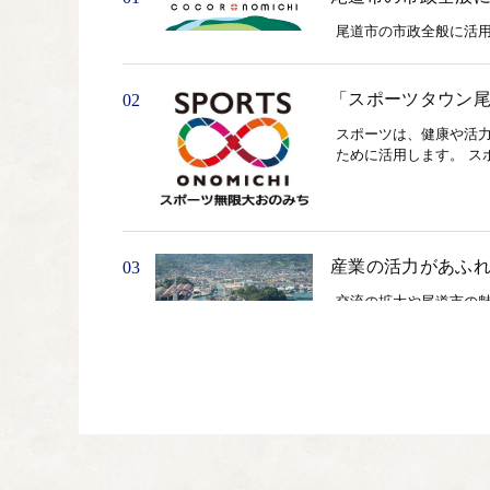
尾道市の市政全般に活
「スポーツタウン
02
スポーツは、健康や活
ために活用します。 ス
産業の活力があふ
03
交流の拡大や尾道市の
の促進等のために活用し
魅力ある人材が育
04
地域に愛着と誇りを持
活用事業／市民活動支