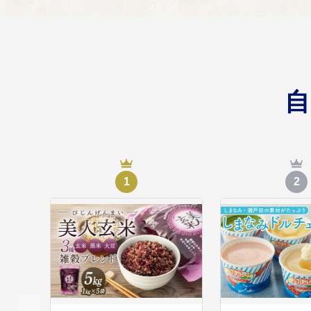
誰もが安全・安心
05
妊娠期から子育て期に
て健康で快適に暮らし
先端技術を活用し
06
1
2
人口減少、少子高齢化な
な生活を送ることがで
日本遺産への認定
07
日本遺産に認定された
光振興事業 など