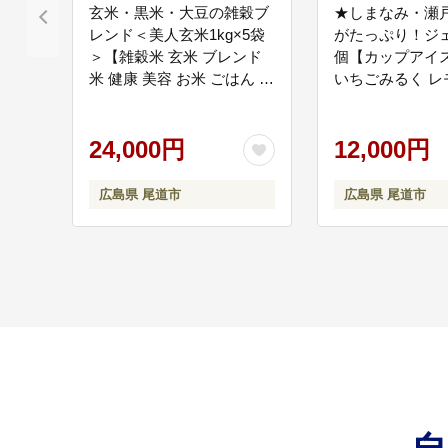
玄米・黒米・大豆の雑穀ブ
★しまなみ・瀬
レンド＜美人玄米1kg×5袋
がたっぷり！ジェ
＞【雑穀米 玄米 ブレンド
個【カップアイス
米 健康 美容 お米 ごはん 広
いちごみるく レ
島 食物繊維 大豆イソフラ
ーベット バニラ 
サイクリストの聖
08
ボン 人気 おすすめ 尾道
ラメル みかん 桃
市】
24,000円
チジク 広島 尾
12,000円
サイクリストの聖地で
等に活用します。 観光
広島県 尾道市
広島県 尾道市
子育て環境の充実に
09
すべての子どもが健や