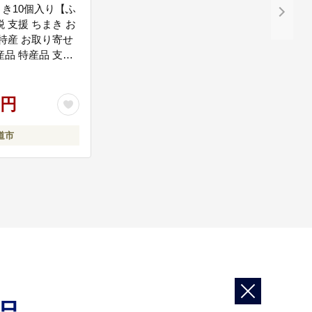
き10個入り【ふ
税 支援 ちまき お
 特産 お取り寄せ
産品 特産品 支援
】
0円
の拡充、イベントの開催、サイクリングロードの環境整備
道市
子どもサポート事業／公園遊具設置 など