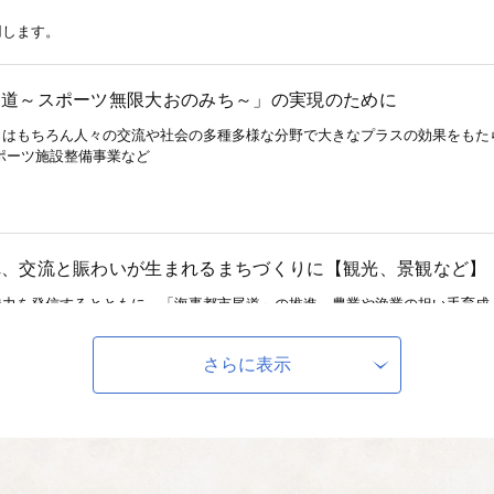
用します。
尾道～スポーツ無限大おのみち～」の実現のために
力はもちろん人々の交流や社会の多種多様な分野で大きなプラスの効果をもた
ポーツ施設整備事業など
れ、交流と賑わいが生まれるまちづくりに【観光、景観など】
魅力を発信するとともに、「海事都市尾道」の推進、農業や漁業の担い手育成
ます。 創業支援事業など
さらに表示
ち、地域に愛着と誇りを持てるまちづくりに【歴史・文化・芸
つことのできるまちや市民一人ひとりが主役となったまちの実現のために活用
援事業 など