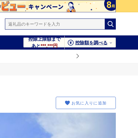
控除上限額まで
控除額を調べる
あと
***,***円
お気に入りに追加