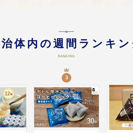
で快適に住み続けられるまちづくりに【子育て、健康・福祉・
わたる悩みに対する専門的な相談支援や、各種支援制度の充実など、安心して
続ける環境づくりに活用します。
自治体内の週間ランキン
RANKING
たまちづくりに【スマートシティ推進】
3
どの地域課題の解決や、新型コロナ感染拡大等の社会の変革に対応する為、I
きるスマートシティ尾道市の実現に活用
を活かした地域の活性化に
尾道市の魅力を国内外に発信し、交流促進等による地域の活性化を図るために