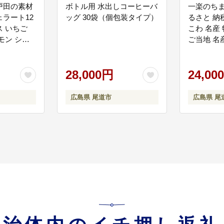
戸田の素材
ボトル用 水出しコーヒーバ
一楽のちま
ラート12
ッグ 30袋（個包装タイプ）
るさと 納
 いちご
こわ 名産
モン シャ
ご当地 名
抹茶 キャ
品 尾道市
地「瀬戸内しまなみ海道」の更なる魅力向上に
 バナナ イ
道】
28,000円
24,00
ある「瀬戸内しまなみ海道」の更なる魅力向上を図るため、各種サポート体制
行事開催事業／観光振興事業など
広島県 尾道市
広島県 尾
【子どもの居場所づくり(子ども食堂、学習支援など)】
かに育つための環境を充実する事業に活用します。 子どもの居場所づくり／