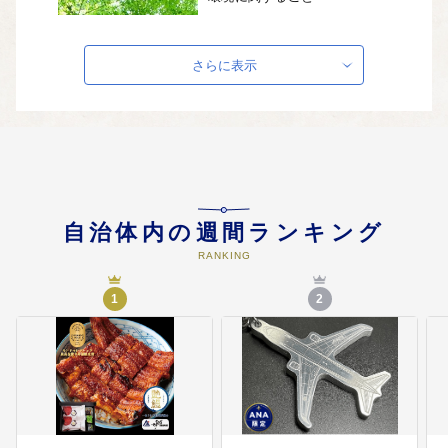
せん定した枝・草・落ち葉などの
緑ごみをたいひ化し配布したり、
樹木工事に利用したり、バイオマ
さらに表示
ス燃料などにして再資源化して環
境にやさしい街づくりをすすめて
います。
04
保健・医療に関すること
乳幼児の健康診査、こどもの弱視
の早期発見・治療、成人保健や健
自治体内の週間ランキング
康づくり事業にも活用させていた
RANKING
だきます。
1
2
05
高齢者福祉に関すること
ひとり暮らしの高齢者などの住居
に、急病などに対応するための緊
急通報システムを設置するなどに
活用しています。