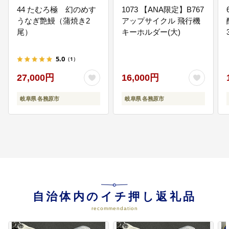
44 たむろ極 幻のめす
1073 【ANA限定】B767
うなぎ艶鰻（蒲焼き2
アップサイクル 飛行機
尾）
キーホルダー(大)
06
障がい児福祉に関すること
5.0
（1）
障がい者の方が利用される施設の
環境改善に活用させていただいて
27,000円
16,000円
います。
岐阜県 各務原市
岐阜県 各務原市
07
子ども福祉に関すること
お母さんが自由に子どもを連れて
きて遊ばせることができる子ども
館の運営や学童保育などに活用し
ています。
自治体内のイチ押し返礼品
recommendation