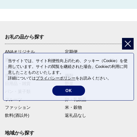
お礼の品から探す
ANAオリジナル
定期便
酒
肉類
当サイトでは、サイト利便性向上のため、クッキー（Cookie）を使
用しています。サイトの閲覧を継続された場合、Cookieの利用に同
加工食品
旅行・宿泊・体験
意したことものといたします。
魚介類
麺類
詳細については
プライバシーポリシー
をお読みください。
日用品・雑貨
野菜
OK
パン・菓子類
電化製品
フルーツ
卵・乳製品
ファッション
米・穀物
飲料(酒以外)
返礼品なし
地域から探す