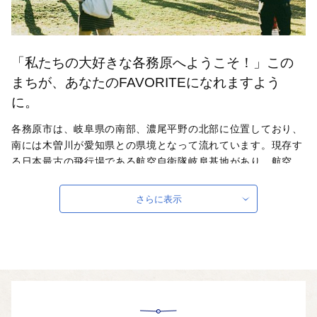
「私たちの大好きな各務原へようこそ！」この
まちが、あなたのFAVORITEになれますよう
に。
各務原市は、岐阜県の南部、濃尾平野の北部に位置しており、
南には木曽川が愛知県との県境となって流れています。現存す
る日本最古の飛行場である航空自衛隊岐阜基地があり、航空
機、自動車関連産業が盛んで、県下トップの製造品出荷額など
を誇るものづくり都市です。暮らす人、働く人、訪れた人な
さらに表示
ど、このまちに関わるすべての人々のまちへの誇りや愛着を醸
成することで、まちと人との関係を深め、さまざまな人々と一
緒にまちの魅力を創りあげていくことを目指しています。