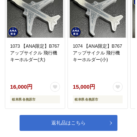
08
防災・防犯に関すること
消防団車庫の更新や、地域の防災
リーダーを育成するための講座を
開催するなどに活用しています。
1073 【ANA限定】B767
1074 【ANA限定】B767
アップサイクル 飛行機
アップサイクル 飛行機
09
基盤整備に関すること
キーホルダー(大)
キーホルダー(小)
歩行者・自転車の安全性、快適性
確保や、交通の円滑化のため市道
などの整備に活用しています。
16,000円
15,000円
岐阜県 各務原市
岐阜県 各務原市
10
産業振興に関すること
市内企業の販路拡大や雇用確保の
返礼品はこちら
ため、情報発信や出店等の支援を
行っています。