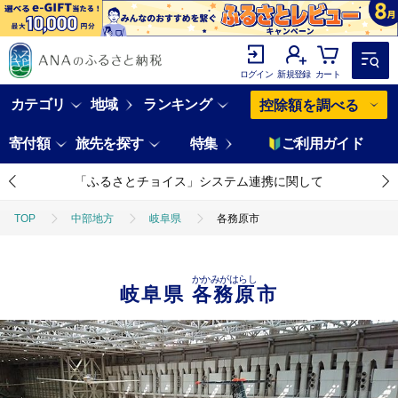
ログイン
新規登録
カート
カテゴリ
地域
ランキング
控除額を調べる
寄付額
旅先を探す
特集
ご利用ガイド
「ふるさとチョイス」システム連携に関して
TOP
中部地方
岐阜県
各務原市
かかみがはらし
岐阜県
各務原市