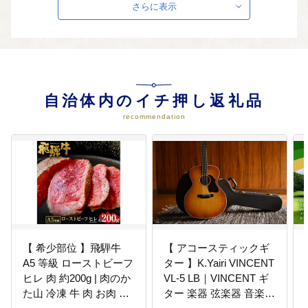
さらに表示
03
３ 美しい自然環境をまもるため
の事業（環境保全・農林業振興）
環境にやさしく低コストなヤギさ
ん除草を実施しています。また、
市民の憩いの場として、ヤギさん
とのふれあいイベントを行うほ
自治体内のイチ押し返礼品
か、四季を通じて森林散策や自然
recommendation
観察の場として利用できる森林公
園を運営しています。
04
４ 福祉を充実し、住みよいまち
づくりを促進する事業（福祉・市
民協働）
ふれあいと生きがいのあるまちを
皆で創っていくために、コミュニ
ティの課題解決への支援や、高齢
【 希少部位 】飛騨牛
【 アコースティックギ
者、障がい者、子育て世代などが
A5 等級 ローストビーフ
ター 】K.Yairi VINCENT
一体となって利用する地域福祉活
ヒレ 肉 約200g | 肉のか
VL-5 LB｜VINCENT ギ
動拠点の環境整備を行っていま
た山 冷凍 牛 肉 お肉 牛
ター 楽器 弦楽器 音楽
す。