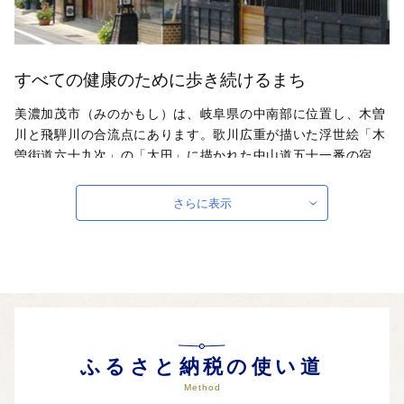
すべての健康のために歩き続けるまち
美濃加茂市（みのかもし）は、岐阜県の中南部に位置し、木曽
川と飛騨川の合流点にあります。歌川広重が描いた浮世絵「木
曽街道六十九次」の「太田」に描かれた中山道五十一番の宿
場、「太田宿」として賑わいを見せていました。宿場町として
栄えたまちということもあり、交通の要衡として近隣市町村の
さらに表示
商業の中心として栄えてきました。現在は、大型商業施設や大
手企業が工場を構える工業団地があるほか、本市特産品で約
1000年の歴史がある「堂上蜂屋柿」は、その伝統と技術を受
け継ぎ、今や全国でも有名な地域食品ブランドとして評価を得
ています。これまでの歴史と伝統を守りながら、「健康なま
ち」「持続可能なまち」の実現のために市民・団体・企業・市
役所が一体となって歩む“Walkable City MINOKAMO”として、
健康な心・体・社会を整えるための政策を推進しています！
ふるさと納税の使い道
Method
自治体ホームページは
こちら
（外部サイト）