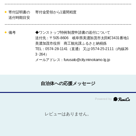
寄付証明書の
寄付金受領から1週間程度
送付時期目安
備考
◆ワンストップ特例制度申請書の送付について
送付先：〒505-8606 岐阜県美濃加茂市太田町3431番地1
美濃加茂市役所 商工観光課ふるさと納税係
TEL：0574-28-1141（直通） 又は 0574-25-2111（内線26
3･264）
メールアドレス：furusato@city.minokamo.lg.jp
自治体への応援メッセージ
レビューはありません。