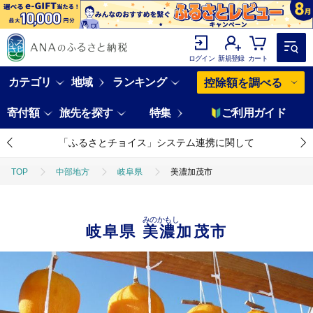
ログイン
新規登録
カート
カテゴリ
地域
ランキング
控除額を調べる
寄付額
旅先を探す
特集
ご利用ガイド
「ふるさとチョイス」システム連携に関して
TOP
中部地方
岐阜県
美濃加茂市
みのかもし
岐阜県
美濃加茂市