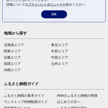
パン・菓子類
電化製品
詳細については
プライバシーポリシー
をお読みください。
フルーツ
卵・乳製品
ファッション
米・穀物
OK
飲料(酒以外)
返礼品なし
地域から探す
北海道エリア
東北エリア
関東エリア
中部エリア
近畿エリア
中国エリア
四国エリア
九州エリア
沖縄エリア
ふるさと納税ガイド
ふるさと納税の基本ガイド
ANAのふるさと納税の特徴
ワンストップ特例制度ガイド
はじめての方へ