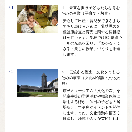
外部サイトへ遷移します。
01
１ 未来を担う子どもたちを育む
個人情報の保護は遷移先サイトの方針に従います。
ための事業（子育て・教育）
安心して出産・育児ができるまち
であり続けるために、乳幼児の各
種健康診査と育児に関する情報提
供を行います。学校ではICT教育ツ
ールの充実を図り、「わかる・で
きる・楽しい授業」づくりを推進
します。
02
２ 伝統ある歴史・文化をまもる
ための事業（文化財保護・文化振
興）
市民ミュージアム「文化の森」を
児童生徒の学習活動や職業体験に
活用するほか、休日の子どもの居
場所として講座やイベントを開催
します。また、文化活動を幅広く
推進し、地域の人々が芸術に触れ
る機会を創出します。