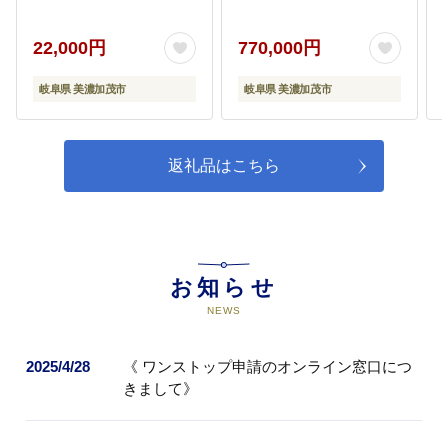
肉 国産 和牛 黒毛和牛
ハードケース付き
ブロック肉
05
５ その他、みのかも市の発展の
22,000円
770,000円
ための事業（市が使途を決定させ
ていただきます）
岐阜県 美濃加茂市
岐阜県 美濃加茂市
市民の健康意識を高める活動、交
通事故のない安全なまちをつくる
活動、市のホームページを更に利
用しやすく改善する活動など、幅
返礼品はこちら
広い事業を通じて美濃加茂市の発
展を実現していきます。
お知らせ
NEWS
2025/4/28
《 ワンストップ申請のオンライン窓口につ
きまして》