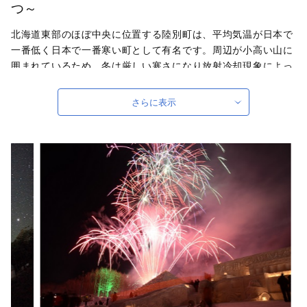
つ～
北海道東部のほぼ中央に位置する陸別町は、平均気温が日本で
一番低く日本で一番寒い町として有名です。周辺が小高い山に
囲まれているため、冬は厳しい寒さになり放射冷却現象によっ
て早朝は気温がぐんと下がります。非公式になりますが町内の
観測所では－38.4度を記録したこともあり、寒冷な気候が生み
さらに表示
出す澄み切った夜空は満点な星空をつくりだし、ダイヤモンド
ダストは何気ない日常の中にあり、運が良いとオーロラをみる
こともできます。人口は約2,200人ほどで基幹産業は酪農と林
業です。町の面積の約80％が森林で囲まれている自然豊かな小
さな町です。
自治体ホームページは
こちら
（外部サイト）
外部サイトへ遷移します。
個人情報の保護は遷移先サイトの方針に従います。