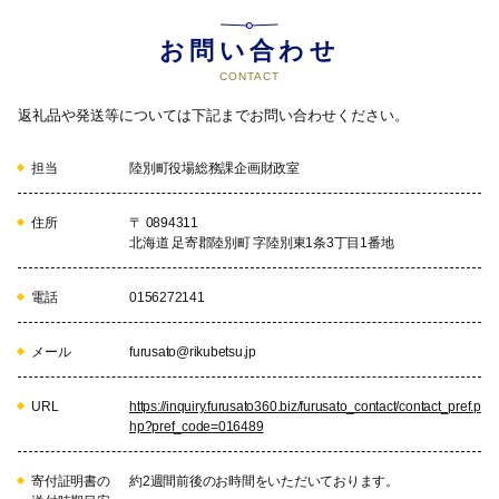
町内の福祉の推進 【具体例】 ・高
齢者福祉施設（福寿荘)管理事業 ・
お問い合わせ
老人福祉関係補助事業（デイサー
CONTACT
ビスセンター運営補助等） ・介護
予防日常生活支援総合事業
返礼品や発送等については下記までお問い合わせください。
07
陸別町地球温暖化対策基金
担当
陸別町役場総務課企画財政室
地球温暖化対策の推進 ＜具体例＞
・地域脱炭素化促進事業
住所
〒 0894311
北海道 足寄郡陸別町 字陸別東1条3丁目1番地
電話
0156272141
08
町長にお任せ
町長にお任せ ・ふるさと整備基金
として活用を予定しております。
メール
furusato@rikubetsu.jp
URL
https://inquiry.furusato360.biz/furusato_contact/contact_pref.p
hp?pref_code=016489
寄付証明書の
約2週間前後のお時間をいただいております。