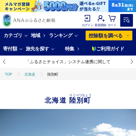
ログイン
新規登録
カート
カテゴリ
地域
ランキング
控除額を調べる
寄付額
旅先を探す
特集
ご利用ガイド
「ふるさとチョイス」システム連携に関して
TOP
北海道
陸別町
りくべつちょう
北海道
陸別町