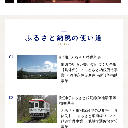
ふるさと納税の使い道
Method
01
陸別町ふるさと整備基金
健康で明るい豊かな町づくり全般
【具体例】 ・ふるさと納税促進事
業 ・移住定住促進住宅建設等補助
事業
02
陸別町ふるさと銀河線跡地活用等
振興基金
ふるさと銀河線跡地の活用等 【具
体例】 ・ふるさと銀河線りくべつ
鉄道管理事業 ・地域交通確保対策
事業