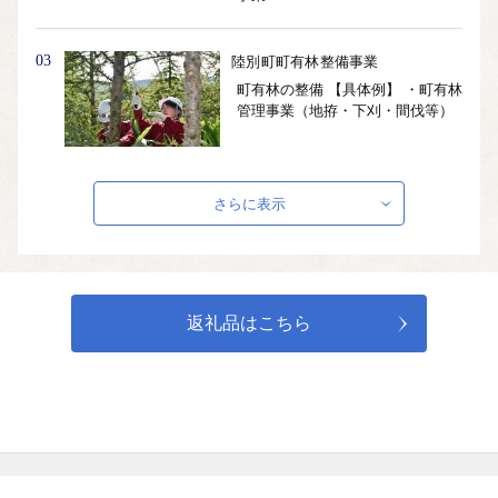
03
陸別町町有林整備事業
町有林の整備 【具体例】 ・町有林
管理事業（地拵・下刈・間伐等）
04
陸別町いきいき産業支援基金
さらに表示
産業の振興 【具体例】 ・優良家畜
導入支援事業 ・民有林造林促進事
業 ・緊急雇用対策事業
返礼品はこちら
05
陸別町給食センター管理運営基金
給食センターの管理運営 【具体
例】 ・学校給食事業
06
陸別町地域福祉基金