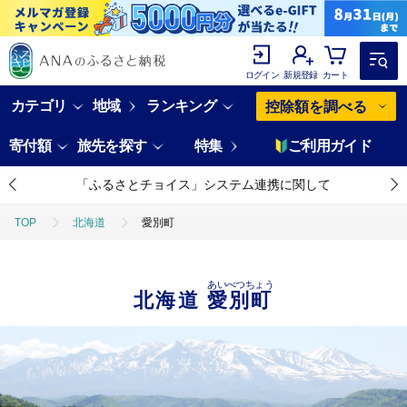
ログイン
新規登録
カート
カテゴリ
地域
ランキング
控除額を調べる
寄付額
旅先を探す
特集
ご利用ガイド
「ふるさとチョイス」システム連携に関して
TOP
北海道
愛別町
あいべつちょう
北海道
愛別町