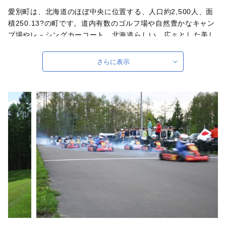
愛別町は、北海道のほぼ中央に位置する、人口約2,500人、面
積250.13?の町です。道内有数のゴルフ場や自然豊かなキャン
プ場やレ－シングカーコート。北海道らしい、広々とした美し
い眺望が自慢です。また、北海道内有数のきのこの産地として
知られ、「えのき」「なめこ」「舞茸」「椎茸」「えぞゆきの
さらに表示
した」などが生産されます。愛別町は、「子どもの笑顔かがや
く恵みの大地 あいべつ」を基本テーマとして、町民と行政が
一体となり、ふるさと愛別を豊かにする諸施策を積極的に展開
しております。ふるさと納税を通じて、全国の皆さまの応援を
心よりお待ちしております。
自治体ホームページは
こちら
（外部サイト）
外部サイトへ遷移します。
個人情報の保護は遷移先サイトの方針に従います。