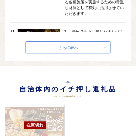
る各種施策を実施するための貴重
な財源として有効に活用させてい
ただきます。
03
３．豊かで活力に満ちたまちづく
り事業（産業分野）
①農業 ②林業 ③商工業 ④観
さらに表示
光 ⑤労働分野における各種施策
を実施するための貴重な財源とし
て有効に活用させていただきま
す。
04
４．人と文化が輝くまちづくり事
自治体内のイチ押し返礼品
業（教育・文化分野）
recommendation
①学校教育 ②社会教育 ③文化
芸術 ④スポーツ分野における各
種施策を実施するための貴重な財
源として有効に活用させていただ
きます。