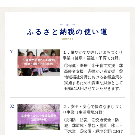
ふるさと納税の使い道
Method
01
１．健やかでやさしいまちづくり
事業（健康・福祉・子育て分野）
①保健・医療 ②子育て支援 ③
高齢者支援 ④障がい者支援 ⑤
地域福祉分野における各種施策を
実施するための貴重な財源として
有効に活用させていただきます。
02
２．安全・安心で快適なまちづく
り事業（生活環境分野）
①消防・防災 ②交通安全・防
犯 ③環境・景観・霊園 ④上・
下水道 ⑤公園・緑地分野におけ