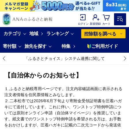
ログイン
新規登録
カート
カテゴリ
地域
ランキング
控除額を調べる
寄付額
旅先を探す
特集
ご利用ガイド
「ふるさとチョイス」システム連携に関して
【自治体からのお知らせ】
１.ふるさと納税専用ページです。注文内容確認画面に表示される
注文者情報を住民票情報とみなします。
２.二本松市では2026年6月下旬より寄附金受領証明書を圧着ハガ
キにて送付しています。これに伴い、ワンストップ特例申請につ
いては原則オンライン申請（自治体マイページ）を推奨していま
す。紙文書でのワンストップ特例申請を希望される方は、お手数
をおかけしますが、圧着ハガキに記載の二次元コードから発送依