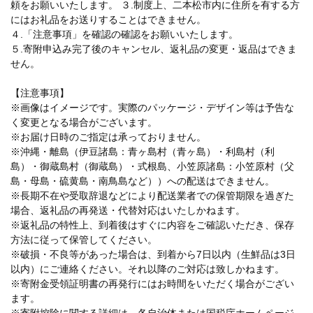
頼をお願いいたします。 ３.制度上、二本松市内に住所を有する方
にはお礼品をお送りすることはできません。
４.「注意事項」を確認の確認をお願いいたします。
５.寄附申込み完了後のキャンセル、返礼品の変更・返品はできま
せん。
【注意事項】
※画像はイメージです。実際のパッケージ・デザイン等は予告な
く変更となる場合がございます。
※お届け日時のご指定は承っておりません。
※沖縄・離島（伊豆諸島：青ヶ島村（青ヶ島）・利島村（利
島）・御蔵島村（御蔵島）・式根島、小笠原諸島：小笠原村（父
島・母島・硫黄島・南鳥島など））への配送はできません。
※長期不在や受取辞退などにより配送業者での保管期限を過ぎた
場合、返礼品の再発送・代替対応はいたしかねます。
※返礼品の特性上、到着後はすぐに内容をご確認いただき、保存
方法に従って保管してください。
※破損・不良等があった場合は、到着から7日以内（生鮮品は3日
以内）にご連絡ください。それ以降のご対応は致しかねます。
※寄附金受領証明書の再発行にはお時間をいただく場合がござい
ます。