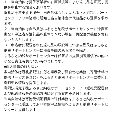
１．当自治体は提供事業者の在庫状況等により返礼品を変更し提
供を中止する場合があります。
返礼品を変更する場合、当自治体もしくはふるさと納税サポート
センターより申込者に通知し当自治体定の代替品から選択を求め
ます。
２．当自治体は自己又はふるさと納税サポートセンターに帰責事
由なく申込者が返礼品を受領できない場合、再配達の義務を負わ
ないものとします。
３．申込者に配送された返礼品の瑕疵等につき自己又はふるさと
納税サポートセンターに帰責事由のある場合を除き、
ふるさと納税サポートセンターは代替品の提供損害賠償その他い
かなる責任も負わないものとします。
■個人情報の取り扱い
当自治体は返礼品配送に係る業務及び問合わせ業務（寄附情報の
提供サービスを含む）をふるさと納税サポートセンターに委託し
寄附申込情報を提供します。
寄附決済完了後ふるさと納税サポートセンターより返礼品配送お
よび配送情報等の確認方法に関する案内を送付します。
※当自治体は寄附受領証明書の送付業務をふるさと納税サポート
センターに委託しており寄附申込情報をふるさと納税サポートセ
ンターに提供します。