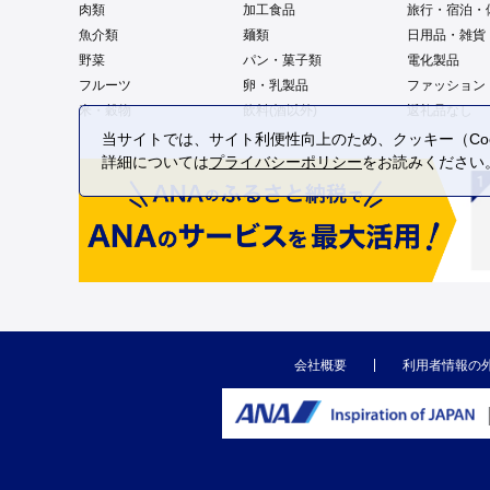
肉類
加工食品
旅行・宿泊・
魚介類
麺類
日用品・雑貨
野菜
パン・菓子類
電化製品
フルーツ
卵・乳製品
ファッション
米・穀物
飲料(酒以外)
返礼品なし
当サイトでは、サイト利便性向上のため、クッキー（Coo
詳細については
プライバシーポリシー
をお読みください
会社概要
利用者情報の