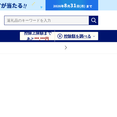
控除上限額まで
控除額を調べる
あと
***,***円