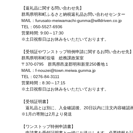
【返礼品に関する問い合わせ先】
群馬県明和町ふるさと納税返礼品お問い合わせセンター
MAIL：furusato-meiwamachi-gunma@willdriven.co.jp
TEL：050-5527-6936
営業時間: 9:00～17:30
※土日祝祭日はお休みをいただいております。
【受領証やワンストップ特例申請に関するお問い合わせ先
群馬県明和町役場 総務課政策室
〒370-0795 群馬県邑楽郡明和新里250番地１
MAIL：f-nouzei@town.meiwa.gunma.jp
TEL：0276-84-3111
営業時間：8:30～17:15
※土日祝祭日はお休みをいただいております。
【受領証明書】
返礼品とは別に、入金確認後、20日以内に注文内容確認
※1月の寄附は2月より発送
【ワンストップ特例申請書】
申請書を受領証明書と一緒にお送りします。必要情報を記