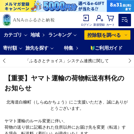
ログイン
新規登録
カート
カテゴリ
地域
ランキング
控除額を調べる
寄付額
旅先を探す
特集
ご利用ガイド
「ふるさとチョイス」システム連携に関して
【重要】ヤマト運輸の荷物転送有料化の
お知らせ
北海道白糠町（しらぬかちょう）にご支援いただき、誠にありが
とうございます。
ヤマト運輸のルール変更に伴い、
荷物の送り状に記載された住所以外にお届け先を変更（転送）す
る場合、転送料（着払い）が発生いたします。