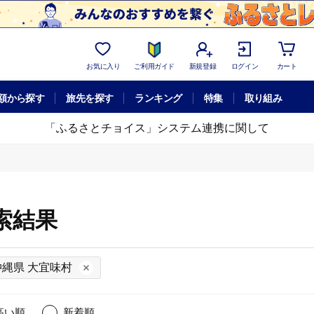
お気に入り
ご利用ガイド
新規登録
ログイン
カート
額から探す
旅先を探す
ランキング
特集
取り組み
「ふるさとチョイス」システム連携に関して
索結果
沖縄県 大宜味村
高い順
新着順