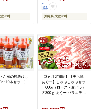
豚 冷凍 まろやか 旨
ト 自分用
大宜味村
沖縄県 大宜味村
さん家の純粋はち
【3ヵ月定期便】【美ら島
0g×10本セット〉
あぐー】しゃぶしゃぶセッ
ト600g（ロース・豚バラ）
各300ｇ あぐー バラエティ
ー 沖縄 大宜味村 豚肉 小分
け 国産 おつまみ こだわり
ぶた アグー 加工品 おいし