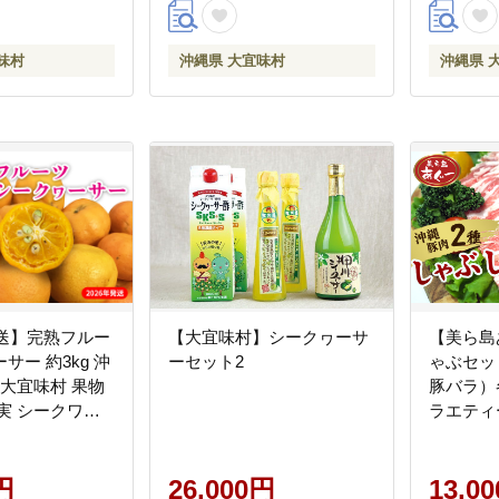
味村
沖縄県 大宜味村
沖縄県 
発送】完熟フルー
【大宜味村】シークヮーサ
【美ら島
サー 約3kg 沖
ーセット2
ゃぶセッ
 大宜味村 果物
豚バラ）各
実 シークワー
ラエティ
わーさー 完熟
豚肉 小
地直送 お取り
こだわり
食品 送料無料 国
円
26,000円
品 おい
13,0