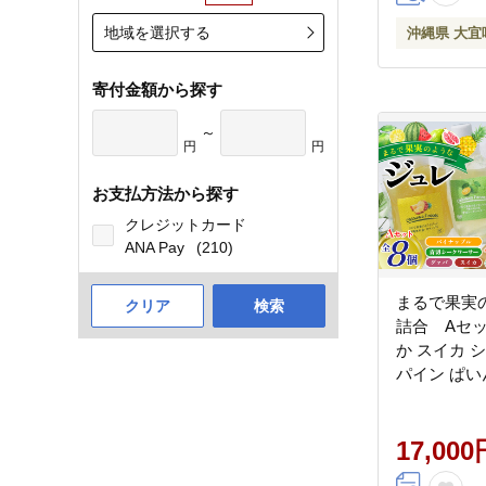
カル 南国
地域を選択する
沖縄県 大宜
寄付金額から探す
～
円
円
お支払方法から探す
クレジットカード
ANA Pay
(210)
まるで果実
クリア
検索
詰合 Aセッ
か スイカ 
パイン ぱい
れ フルーツ
ギフト プレ
料 ジュレ 
17,000
酸 ノビレチ