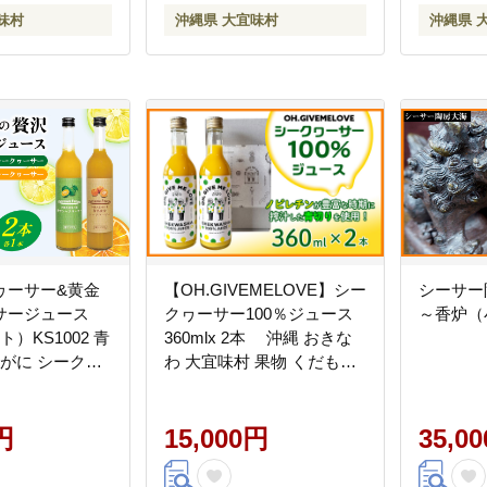
南国
味村
沖縄県 大宜味村
沖縄県 
ヮーサー&黄金
【OH.GIVEMELOVE】シー
シーサー
サージュース
クヮーサー100％ジュース
～香炉（
）KS1002 青
360mlx 2本 沖縄 おきな
くがに シークヮ
わ 大宜味村 果物 くだもの
ーツ 調味料 ジ
果実 シークワーサー しー
物 調理 果物 く
くわーさー みかん 沖縄県
レチン ビタミ
円
産 ジュース お取り寄せ 話
15,000円
35,0
取り寄せ ご当地
題 ドリンク ドレッシング
クテル トロピ
国産 県産 送料無料 やんば