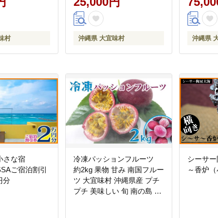
円
25,000円
75,0
料 国産 県産 ご当地 やんば
る ノビレチン
味村
沖縄県 大宜味村
沖縄県 
の小さな宿
冷凍パッションフルーツ
シーサー
ASSAご宿泊割引
約2kg 果物 甘み 南国フルー
～香炉（
0円分
ツ 大宜味村 沖縄県産 プチ
プチ 美味しい 旬 南の島 果
樹