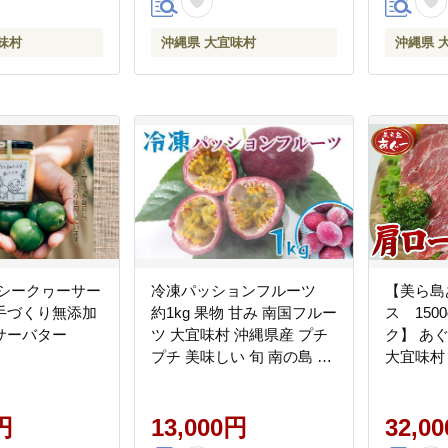
南国
シング 
り寄せ 
味村
沖縄県 大宜味村
沖縄県 
の トロ
 シークヮーサー
冷凍パッションフルーツ
【美ら島
手づくり無添加
約1kg 果物 甘み 南国フルー
ス 150
サーバター
ツ 大宜味村 沖縄県産 プチ
ク】 あ
プチ 美味しい 旬 南の島 果
大宜味村
樹
おつまみ
グー 加
円
13,000円
しい 取
32,0
okinaw