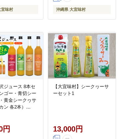
大宜味村
沖縄県 大宜味村
沢ジュース 8本セ
【大宜味村】シークヮーサ
ンゴー・青切シー
ーセット1
・黄金シークヮサ
カン 各2本）
7 青切り 黄金 くがに
ーサー マンゴー
 みかん 調味料 ジ
00円
13,000円
飲み物 調理 ドレッ