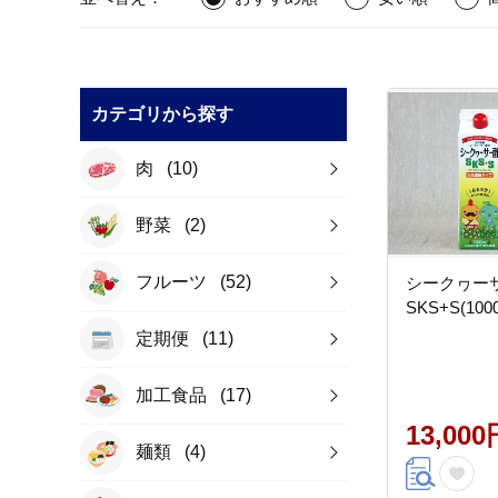
カテゴリから探す
肉
(10)
野菜
(2)
フルーツ
(52)
シークヮー
SKS+S(100
定期便
(11)
加工食品
(17)
13,000
麺類
(4)