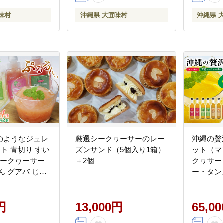
る ノビレチン
味村
沖縄県 大宜味村
沖縄県 
のようなジュレ
厳選シークヮーサーのレー
沖縄の贅
ト 青切り すい
ズンサンド（5個入り1箱）
ット（マ
シークヮーサー
＋2個
クヮサー
ん グアバ じゅ
ー・タン
 パイナップル
KS100
ゼント 送料無
シークヮ
取り寄せ クエン
円
13,000円
タンカン
65,0
ン ビタミンＣ
ュース 