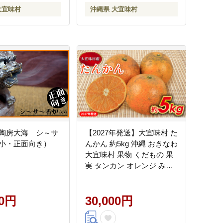
ビレチン トロピカル 南国
大宜味村
沖縄県 大宜味村
陶房大海 シ～サ
【2027年発送】大宜味村 た
小・正面向き）
んかん 約5kg 沖縄 おきなわ
大宜味村 果物 くだもの 果
実 タンカン オレンジ みか
ん 柑橘 フルーツ お取り寄
せ 人気 ふるさと納税 送料
00円
無料 国産 県産 ご当地 やん
30,000円
ばる 先行予約