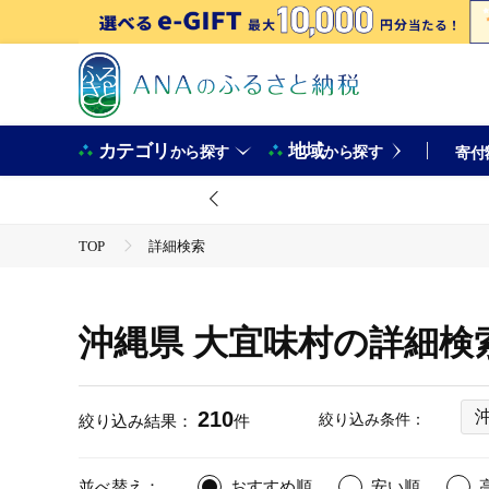
カテゴリ
地域
から探す
から探す
寄付
TOP
詳細検索
沖縄県 大宜味村の詳細検
210
絞り込み条件：
絞り込み結果：
件
並べ替え：
おすすめ順
安い順