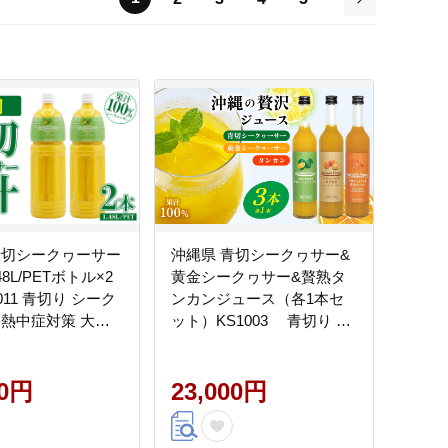
次
青切シークヮーサー
沖縄県 青切シークヮサー&
8L/PETボトル×2
黄金シークヮサー&贅熟タ
011 青切り シーク
ンカンジュース（各1本セ
 熱中症対策 大容
ット）KS1003 青切り 黄
ッシング 調味料 ジ
金 くがに シークヮーサー
み物 調理 酸味 ノ
タンカン みかん 調味料 ジ
 ストレート 取り
00円
ュース 飲み物 調理 カクテ
23,000円
物 くだもの ご当地
ル お土産 果物 くだもの 取
 果汁 トロピカル
り寄せ ご当地 やんばる ノ