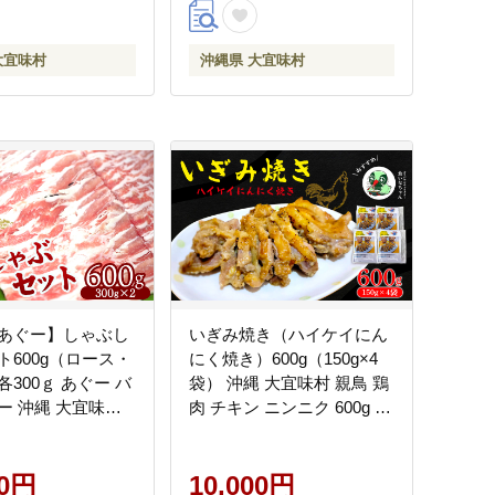
大宜味村
沖縄県 大宜味村
あぐー】しゃぶし
いぎみ焼き（ハイケイにん
ト600g（ロース・
にく焼き）600g（150g×4
300ｇ あぐー バ
袋） 沖縄 大宜味村 親鳥 鶏
ー 沖縄 大宜味村
肉 チキン ニンニク 600g ふ
分け 国産 おつまみ
るさと納税 送料無料 ご当
 ぶた アグー 加工
地 お取り寄せ 人気 つまみ
しい 美味しい 取り
00円
ジューシー 1万円 プレゼン
10,000円