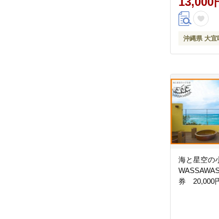
13,000
沖縄県 大宜
海と星空
WASSAW
券 20,00