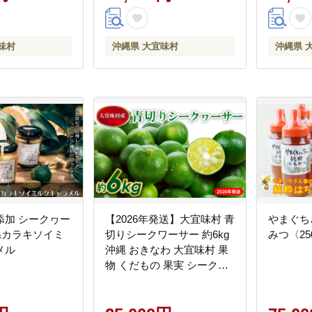
当地 やんばる ノ
寄せ 肉 
味
味村
沖縄県 大宜味村
沖縄県 
添加 シークヮー
【2026年発送】大宜味村 青
やまぐち
&カラキソイミ
切りシークワーサー 約6kg
みつ〈25
メル
沖縄 おきなわ 大宜味村 果
物 くだもの 果実 シークワ
ーサー しーくわーさー 青
切り 沖縄県産 産地直送 お
取り寄せ 人気 食品 送料無