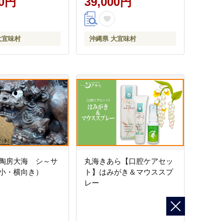
00円
39,000円
い 美味しい 取り寄せ 肉 豚
冷凍 まろやか 旨味
大宜味村
沖縄県 大宜味村
陶房大海 シ～サ
丸海きあら【口腔ケアセッ
小・横向き）
ト】はみがき＆マウススプ
レー