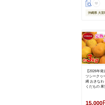
沖縄県 大宜
【2026年
ツシークヮー
縄 おきなわ
くだもの 果
サー しーく
沖縄県産 産
寄せ 人気 
15,000