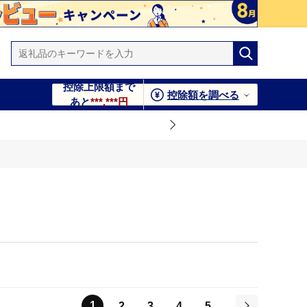
控除上限額まで
控除額を調べる
あと
***,***円
1
2
3
4
5