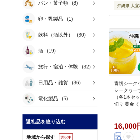
パン・菓子類
(8)
沖縄県 大宜
卵・乳製品
(1)
飲料（酒以外）
(30)
酒
(19)
旅行・宿泊・体験
(32)
日用品・雑貨
(36)
青切シーク
シークヮー
（各1本セット
電化製品
(5)
切り 黄金 
ーサー フル
ュース 飲み
返礼品を絞り込む
だもの ノビ
16,000
ンＣ 酸味 
地域から探す
選択中
やんばる カ