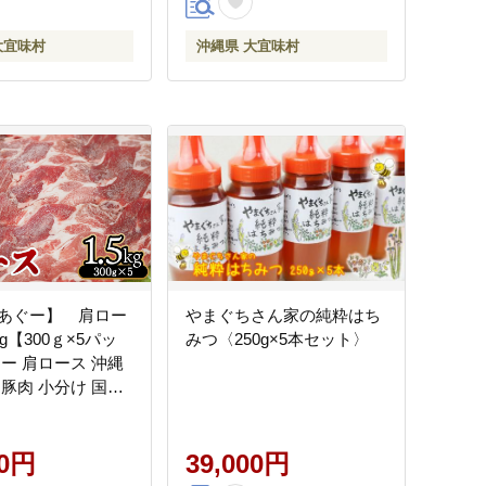
ノビレチン 酸味 取
ご当地 果物 くだも
大宜味村
沖縄県 大宜味村
ピカル 南国
あぐー】 肩ロー
やまぐちさん家の純粋はち
0g【300ｇ×5パッ
みつ〈250g×5本セット〉
ぐー 肩ロース 沖縄
 豚肉 小分け 国産
 こだわり ぶた ア
工品 おいしい 美味
り寄せ おきなわ
00円
39,000円
a 冷凍 まろやか 旨味