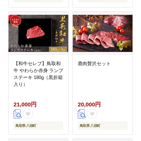
【和牛セレブ】鳥取和
鹿肉贅沢セット
牛 やわらか赤身 ランプ
ステーキ 180g（黒折箱
入り）
21,000円
20,000円
鳥取県 八頭町
鳥取県 八頭町