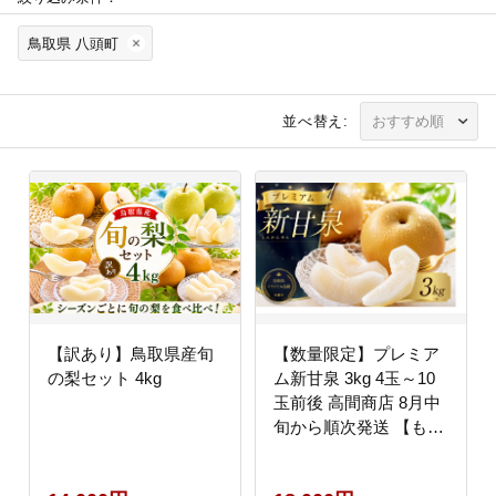
鳥取県 八頭町
並べ替え:
【訳あり】鳥取県産旬
【数量限定】プレミア
の梨セット 4kg
ム新甘泉 3kg 4玉～10
玉前後 高間商店 8月中
旬から順次発送 【もぎ
たて 旬 フルーツ 果物
オリジナルブランド 新