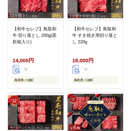
【和牛セレブ】鳥取和
【和牛セレブ】鳥取和
牛 切り落とし 200g(黒
牛 すき焼き用切り落と
折箱入り)
し 220g
14,000円
18,000円
鳥取県 八頭町
鳥取県 八頭町