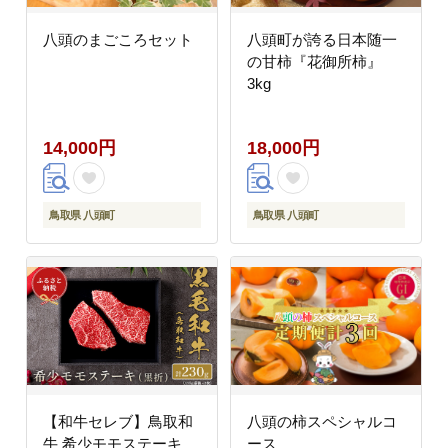
八頭のまごころセット
八頭町が誇る日本随一
の甘柿『花御所柿』
3kg
14,000円
18,000円
鳥取県 八頭町
鳥取県 八頭町
【和牛セレブ】鳥取和
八頭の柿スペシャルコ
牛 希少モモステーキ
ース