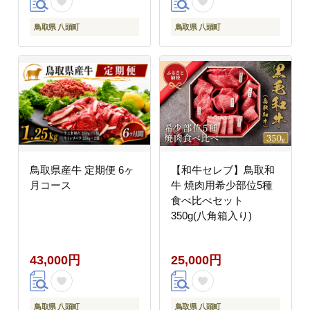
鳥取県 八頭町
鳥取県 八頭町
鳥取県産牛 定期便 6ヶ
【和牛セレブ】鳥取和
月コース
牛 焼肉用希少部位5種
食べ比べセット
350g(八角箱入り)
43,000円
25,000円
鳥取県 八頭町
鳥取県 八頭町