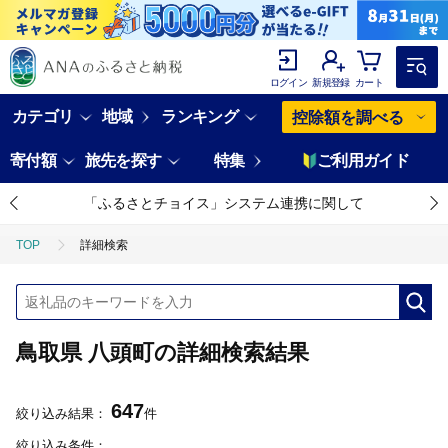
ログイン
新規登録
カート
カテゴリ
地域
ランキング
控除額を調べる
寄付額
旅先を探す
特集
ご利用ガイド
「ふるさとチョイス」システム連携に関して
TOP
詳細検索
鳥取県 八頭町の詳細検索結果
647
絞り込み結果：
件
絞り込み条件：