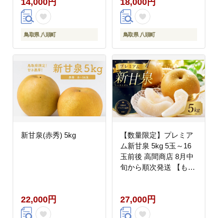
14,000円
18,000円
品種 赤梨 梨 シャキシ
ャキ 新甘泉】
鳥取県 八頭町
鳥取県 八頭町
新甘泉(赤秀) 5kg
【数量限定】プレミア
ム新甘泉 5kg 5玉～16
玉前後 高間商店 8月中
旬から順次発送 【もぎ
たて 旬 フルーツ 果物
オリジナルブランド 新
22,000円
27,000円
品種 赤梨 梨 秋 シャキ
シャキ 新甘泉】