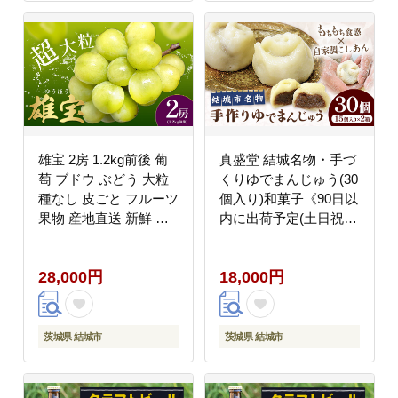
yuki_kmt_48_4p---
yuki_aizw_12_2p---
雄宝 2房 1.2kg前後 葡
真盛堂 結城名物・手づ
萄 ブドウ ぶどう 大粒
くりゆでまんじゅう(30
種なし 皮ごと フルーツ
個入り)和菓子《90日以
果物 産地直送 新鮮 ジ
内に出荷予定(土日祝除
ューシー お取り寄せ ギ
く)》 おまんじゅう ス
フト 国産 季節限定 茨
イーツ もちもち 食感
28,000円
18,000円
城県 結城市《8月下
茨城名物伝統 和菓子 疫
旬-9月下旬頃出荷予
病平癒 疫病退散 小豆
定》會澤ぶどう・キウ
自家製餡 北海道十勝産
イフルーツ園 【配送不
餡 冷凍 自然解凍 お茶
茨城県 結城市
茨城県 結城市
可地域あり】(離島)---
うけ ギフト 贈り物 手
yuki_aizw_18_2p---
土産 老舗 【配送不可地
域あり】(離島)---