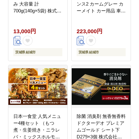
み 大容量 計
ンス2 カームグレー カ
700g(140g×5袋) 株式会
ーメイト カー用品 車
社TMO結城《30日以内
ベビー用品 ベビーグッ
に出荷予定(土日祝除
ズ 赤ちゃん 子供 新生
13,000円
223,000円
く)》茨城県 結城市 送
児 子育て ISOFIX 回転
料無料 お菓子 ピーナッ
式 メッシュ 丸洗い ク
ツ 国産もち米 大粒 柿
ッション リクライニン
の種 柿ピー---
グ 安全 R129 日本製 茨
茨城県 結城市
茨城県 結城市
yuki_tmo_49_5p---
城県《7~14日以内に出
荷予定(土日祝除く)》--
-yuki_kmt_42_1p---
日本一食堂 人気メニュ
除菌 消臭剤 無香無香料
ー4種セット （もつ
ドクターデオ プレミア
煮・生姜焼き・ニラレ
ムゴールド シート下
バ・ミックスホルモ
D279×3個 株式会社カ