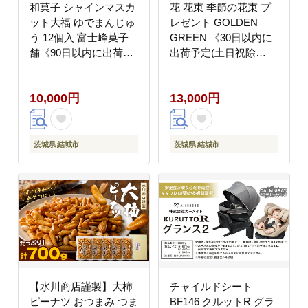
和菓子 シャインマスカ
花 花束 季節の花束 プ
ット大福 ゆでまんじゅ
レゼント GOLDEN
う 12個入 富士峰菓子
GREEN 《30日以内に
舗《90日以内に出荷予
出荷予定(土日祝除
定(土日祝除く)》 和菓
く)》 お祝い 贈り物 植
子 手作り マスカットの
物 お花【配送不可地域
10,000円
13,000円
香り ジューシー 手土産
あり】---yuki_gg_1_1s-
お饅頭 もちもち【配送
--
不可地域あり】---
yuki_fjk_2_12p---
茨城県 結城市
茨城県 結城市
【水川商店謹製】大柿
チャイルドシート
ピーナツ おつまみ つま
BF146 クルットR グラ