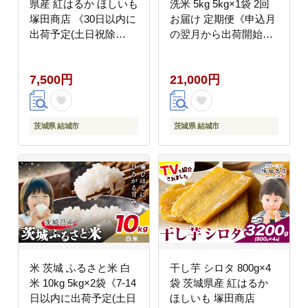
県産 紅はるか ほしいも
洗米 5kg 5kg×1袋 2回
塚田商店 《30日以内に
お届け 定期便《申込月
出荷予定(土日祝除
の翌月から出荷開始》
く)》焼き芋 さつまい
茨城県 結城市 米 国産
も サツマイモ さつま芋
お米 おこめ お弁当 お
7,500円
21,000円
お菓子 茨城県産 結城
にぎり---
市 スイーツ おやつ 和
yuki_local_8_5kg2tei---
菓子---yuki_tkd_24_2p--
-
茨城県 結城市
茨城県 結城市
米 茨城 ふるさと米 白
干し芋 シロタ 800g×4
米 10kg 5kg×2袋《7-14
袋 茨城県産 紅はるか
日以内に出荷予定(土日
ほしいも 塚田商店