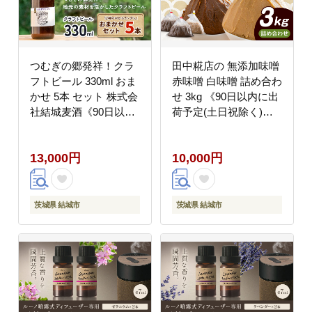
つむぎの郷発祥！クラ
田中糀店の 無添加味噌
フトビール 330ml おま
赤味噌 白味噌 詰め合わ
かせ 5本 セット 株式会
せ 3kg 《90日以内に出
社結城麦酒《90日以内
荷予定(土日祝除く)》
に出荷(土日祝除く)》
茨城県 結城市 米農家
茨城県 結城市 クラフト
農業 自家製 糀 国産大
13,000円
10,000円
ビール お酒 酒 ポップ
豆 塩 人気 手作り 健康
結城市産---
セット---
yuki_mgi_7_5p---
yuki_tnka_2_3kg---
茨城県 結城市
茨城県 結城市