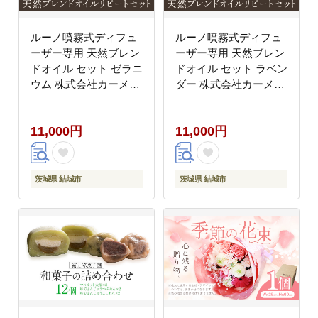
ルーノ噴霧式ディフュ
ルーノ噴霧式ディフュ
ーザー専用 天然ブレン
ーザー専用 天然ブレン
ドオイル セット ゼラニ
ドオイル セット ラベン
ウム 株式会社カーメイ
ダー 株式会社カーメイ
ト《7~14日以内に出荷
ト《7~14日以内に出荷
予定(土日祝除く)》茨
予定(土日祝除く)》茨
11,000円
11,000円
城県 結城市 車 カー用
城県 結城市 車 カー用
品 フレグランス 芳香剤
品 フレグランス 芳香剤
【配送不可地域あり】
【配送不可地域あり】
(沖縄・離島)---
(沖縄・離島)---
茨城県 結城市
茨城県 結城市
yuki_kmt_35_2p---
yuki_kmt_37_2p---