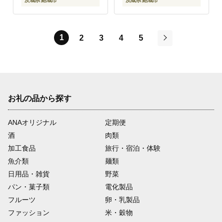
茨城県 結城市
茨城県 結城市
可地域あり】(離島)---
可地域あり】(離島)---
yuki_aizw_13_1p---
yuki_aizw_17_1p---
1
2
3
4
5
次
お礼の品から探す
ANAオリジナル
定期便
酒
肉類
加工食品
旅行・宿泊・体験
魚介類
麺類
日用品・雑貨
野菜
パン・菓子類
電化製品
フルーツ
卵・乳製品
ファッション
米・穀物