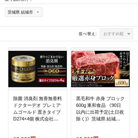
茨城県 結城市
並べ替え:
除菌 消臭剤 無香無香料
黒毛和牛 赤身 ブロック
ドクターデオ プレミア
600g 東和食品 《90日
ムゴールド 置きタイプ
以内に出荷予定(土日祝
D274×4個 株式会社カ
除く)》茨城県 結城市
ーメイト《7-14日以内
お肉 肉 牛肉 和牛 牛 ブ
に出荷予定(土日祝除
ロック肉 赤身肉 精肉