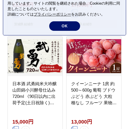
用しています。サイトの閲覧を継続された場合、Cookieの利用に同
12,000円
17,000円
ー 豆 セット コロンビ
キュー 食材 グルメ 肉
意したことものといたします。
ア グアテマラ モカ ス
料理 牛スライス おうち
詳細については
プライバシーポリシー
をお読みください。
ペシャルレンド ブラジ
焼肉 赤身部位 ミスジ
ル 飲み比べ【配送不可
【配送不可地域あり】-
茨城県 結城市
茨城県 結城市
OK
地域あり】(沖縄・離
--yuki_towa_10_500g---
島)---yuki_yuni_11_5s--
st-p
-
日本酒 武勇純米大吟醸
クイーンニーナ 1房 約
山田錦小川酵母仕込み
500～600g 葡萄 ブドウ
720ml 《90日以内に出
ぶどう 赤ぶどう 大粒
荷予定(土日祝除く)》
種なし フルーツ 果物
お酒 酒 アルコール 山
産地直送 新鮮 ジューシ
田錦 小川酵母 プレゼン
ー お取り寄せ 国産 茨
15,000円
13,000円
ト ギフト 贈り物 結城
城県 結城市 《8月下
市 茨城県【配送不可地
旬-9月下旬頃出荷予