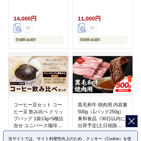
ン） 《30日以内に出荷
ーメイト《7-14日以内
予定(土日祝除く)》 茨
に出荷予定(土日祝除
14,000円
11,000円
城県 結城市 惣菜 冷凍
く)》茨城県 結城市 車
豚 肉料理 湯煎で温め
カー用品 消臭剤【配送
おかず おつまみ 人気メ
不可地域あり】(沖縄・
ニュー 【配送不可地域
離島)---
茨城県 結城市
茨城県 結城市
あり】st-p ---
yuki_kmt_45_3p---
yuki_jan1_2_4p---
コーヒー豆セット コー
黒毛和牛 焼肉用 内容量
ヒー豆 飲み比べ ドリッ
500g（1パック250g）
プバッグ 1袋13g×5種詰
東和食品《30日以内に
合せ ユニバース珈琲
出荷予定(土日祝除
《30日以内に出荷予定
く)》国産 お肉 和牛 牛
当サイトでは、サイト利便性向上のため、クッキー（Cookie）を使
(土日祝除く)》 コーヒ
精肉 食品 牛肉 バーベ