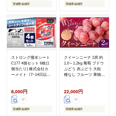
度 安全 安心 簡単 装着
り】---yuki_jan1_1_5p--
茨城県 結城市
茨城県 結城市
JASAA認定 純正 正規
-
品 帰省 仕事 グリップ
性能 柔軟 高性能 国内
生産 高耐久 【配送不可
地域あり】(沖縄・離
島)---yuki_kmt_22_1s---
ストロング撥水シート
クイーンニーナ 2房 約
C177 4個セット 6枚(1
1.0～1.2kg 葡萄 ブドウ
個当たり) 株式会社カ
ぶどう 赤ぶどう 大粒
ーメイト《7~14日以内
種なし フルーツ 果物
に出荷予定(土日祝除
産地直送 新鮮 ジューシ
く)》茨城県 結城市 車
ー お取り寄せ 国産 茨
8,000円
22,000円
カー用品 コーティング
城県 結城市 《8月下
剤 窓・ミラー用 シート
旬-9月下旬頃出荷予
タイプ 撥水シート【配
定》 會澤ぶどう・キウ
送不可地域あり】(沖
イフルーツ園 【配送不
茨城県 結城市
茨城県 結城市
縄・離島)---
可地域あり】(離島)---