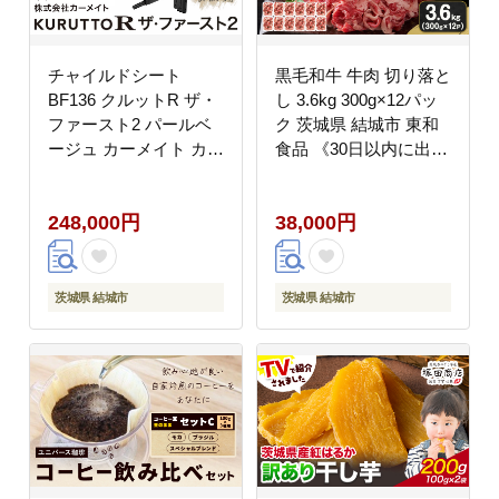
チャイルドシート
黒毛和牛 牛肉 切り落と
BF136 クルットR ザ・
し 3.6kg 300g×12パッ
ファースト2 パールベ
ク 茨城県 結城市 東和
ージュ カーメイト カー
食品 《30日以内に出荷
用品 車 ベビー用品 ベ
予定(土日祝除く)》お
ビーグッズ 赤ちゃん 子
肉 肉 牛肉 和牛 牛 切り
248,000円
38,000円
供 新生児 子育て
落とし 薄切り ロース
ISOFIX 回転式 メッシ
バラ 精肉 国産 国産牛
ュ 丸洗い クッション
高級 すき焼き 牛丼 肉
リクライニング 安全
じゃが 焼肉 バーベキュ
茨城県 結城市
茨城県 結城市
R129 日本製 茨城県
ー BBQ 冷凍 お取り寄
《7~14日以内に出荷予
せ グルメ 送料無料【配
定(土日祝除く)》---
送不可地域あり】---
yuki_kmt_40_1p---
yuki_towa_4_3600g---