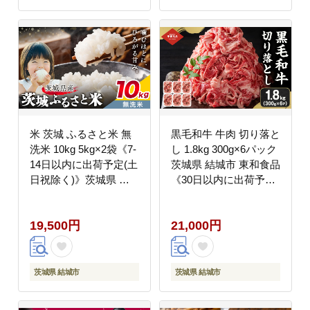
キウイフルーツ園 【配
送不可地域あり】(離
島)---yuki_aizw_16_1p--
-
米 茨城 ふるさと米 無
黒毛和牛 牛肉 切り落と
洗米 10kg 5kg×2袋《7-
し 1.8kg 300g×6パック
14日以内に出荷予定(土
茨城県 結城市 東和食品
日祝除く)》茨城県 結
《30日以内に出荷予定
城市 米 国産 お米 おこ
(土日祝除く)》お肉 肉
め お弁当 おにぎり---
牛肉 和牛 牛 切り落と
19,500円
21,000円
yuki_local_170_10kg---
し 薄切り ロース バラ
精肉 国産 国産牛 高級
すき焼き 牛丼 肉じゃが
焼肉 バーベキュー
茨城県 結城市
茨城県 結城市
BBQ 冷凍 お取り寄せ
グルメ 送料無料【配送