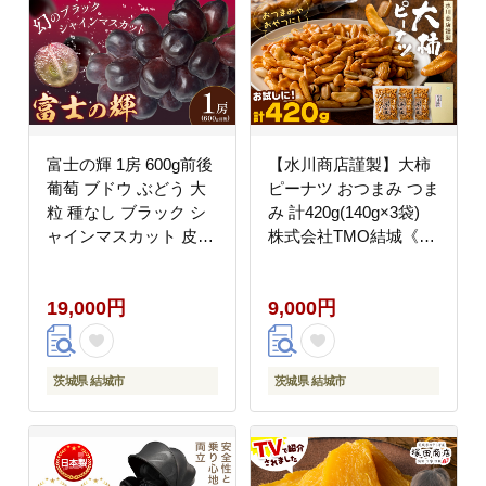
不可地域あり】---
yuki_towa_3_1800g---
富士の輝 1房 600g前後
【水川商店謹製】大柿
葡萄 ブドウ ぶどう 大
ピーナツ おつまみ つま
粒 種なし ブラック シ
み 計420g(140g×3袋)
ャインマスカット 皮ご
株式会社TMO結城《30
と フルーツ 果物 産地
日以内に出荷予定(土日
直送 新鮮 お取り寄せ
祝除く)》茨城県 結城
19,000円
9,000円
ギフト 国産 季節限定
市 送料無料 お菓子 ピ
茨城県 結城市《8月下
ーナッツ 国産もち米 大
旬-9月下旬頃出荷予
粒 柿の種 柿ピー---
定》 會澤ぶどう・キウ
yuki_tmo_48_3p---
茨城県 結城市
茨城県 結城市
イフルーツ園 【配送不
可地域あり】(離島)---
yuki_aizw_15_1p---