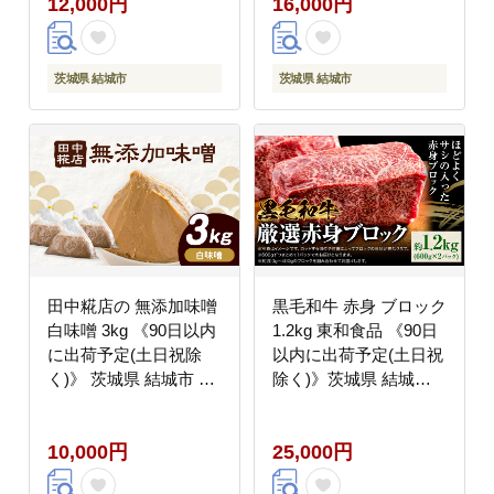
12,000円
16,000円
く)》茨城県 結城市 車
国産 ローストビーフ 牛
カー用品 消臭剤【配送
たたき ステーキ お取り
不可地域あり】(沖縄・
寄せ グルメ【配送不可
離島)---
地域あり】---
茨城県 結城市
茨城県 結城市
yuki_kmt_43_4p---
yuki_towa_1_600g---
田中糀店の 無添加味噌
黒毛和牛 赤身 ブロック
白味噌 3kg 《90日以内
1.2kg 東和食品 《90日
に出荷予定(土日祝除
以内に出荷予定(土日祝
く)》 茨城県 結城市 米
除く)》茨城県 結城市
農家 農業 自家製 糀 国
お肉 肉 牛肉 和牛 牛 ブ
産大豆 塩 人気 手作り
ロック肉 赤身肉 精肉
10,000円
25,000円
健康 セット---
国産 ローストビーフ 牛
yuki_tnka_4_3kg---
たたき ステーキ お取り