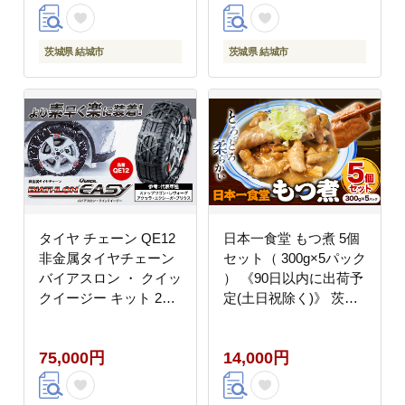
県 結城市 ブラック 雪
く)》茨城県 結城市 ブ
路 走行 雪積 雪 冬 冬支
ラック 雪路 走行 雪積
度 安全 安心 簡単 装着
雪 冬 冬支度 安全 安心
茨城県 結城市
茨城県 結城市
JASAA認定 純正 正規
簡単 装着 JASAA認定
品 帰省 仕事 グリップ
純正 正規品 帰省 仕事
性能 柔軟 高性能 国内
グリップ性能 柔軟 高性
生産 高耐久【配送不可
能 国内生産 高耐久【配
地域あり】(沖縄・離
送不可地域あり】(沖
島)---yuki_kmt_8_1s---
縄・離島)---
yuki_kmt_19_1s---
タイヤ チェーン QE12
日本一食堂 もつ煮 5個
非金属タイヤチェーン
セット（ 300g×5パック
バイアスロン ・ クイッ
） 《90日以内に出荷予
クイージー キット 2本
定(土日祝除く)》 茨城
分 株式会社カーメイト
県 結城市 惣菜 冷凍 モ
《7~14日以内に出荷予
ツ 豚もつ トロトロ食感
75,000円
14,000円
定(土日祝除く)》茨城
湯煎で温め 煮込み おか
県 結城市 ブラック 雪
ず おつまみ 人気メニュ
路 走行 雪積 雪 冬 冬支
ー【配送不可地域あ