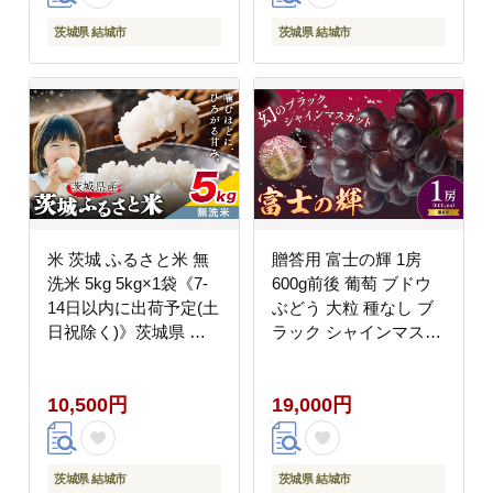
寄せ グルメ【配送不可
地域あり】---
茨城県 結城市
茨城県 結城市
yuki_towa_6_1200g---
米 茨城 ふるさと米 無
贈答用 富士の輝 1房
洗米 5kg 5kg×1袋《7-
600g前後 葡萄 ブドウ
14日以内に出荷予定(土
ぶどう 大粒 種なし ブ
日祝除く)》茨城県 結
ラック シャインマスカ
城市 米 国産 お米 おこ
ット 皮ごと フルーツ
め お弁当 おにぎり---
果物 産地直送 新鮮 お
10,500円
19,000円
yuki_local_169_5kg---
取り寄せ ギフト 国産
季節限定 茨城県 結城市
《8月下旬-9月下旬頃出
荷予定》會澤ぶどう・
茨城県 結城市
茨城県 結城市