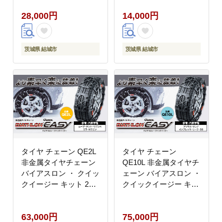
以内に出荷予定(土日祝
肉 豚肩ロース 豚 ロー
28,000円
14,000円
除く)》茨城県 結城市
ス 国産 スライス 薄切
クラフトビール お酒 酒
り しゃぶしゃぶ用 冷し
ポップ 結城市産---
ゃぶ 便利 小分け 茨城
yuki_mgi_1_3lp---
県 結城市【配送不可地
茨城県 結城市
茨城県 結城市
域あり】---
yuki_kyod_3_1500g---
タイヤ チェーン QE2L
タイヤ チェーン
非金属タイヤチェーン
QE10L 非金属タイヤチ
バイアスロン ・ クイッ
ェーン バイアスロン ・
クイージー キット 2本
クイックイージー キッ
分 株式会社カーメイト
ト 2本分 株式会社カー
《7~14日以内に出荷予
メイト《7~14日以内に
63,000円
75,000円
定(土日祝除く)》茨城
出荷予定(土日祝除