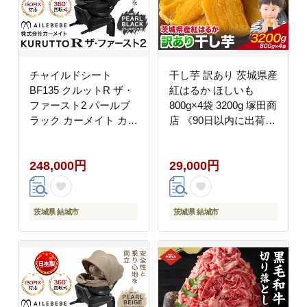
チャイルドシート
干し芋 訳あり 茨城県産
BF135 クルットR ザ・
紅はるか ほしいも
ファースト2 パールブ
800g×4袋 3200g 塚田商
ラック カーメイト カー
店 《90日以内に出荷予
用品 車 ベビー用品 ベ
定(土日祝除く)》干し
ビーグッズ 赤ちゃん 子
芋 干しいも さつまいも
248,000円
29,000円
供 新生児 子育て
サツマイモ さつま芋 お
ISOFIX 回転式 メッシ
菓子 スイーツ おやつ
ュ 丸洗い クッション
和菓子 訳あり 贈り物
リクライニング 安全
マツコ---
茨城県 結城市
茨城県 結城市
R129 日本製 茨城県
yuki_tkd_4_w3200g---
《7~14日以内に出荷予
定(土日祝除く)》---
yuki_kmt_39_1p---