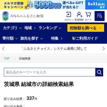
ログイン
新規登録
カート
カテゴリ
地域
ランキング
控除額を調べる
寄付額
旅先を探す
特集
ご利用ガイド
「ふるさとチョイス」システム連携に関して
TOP
詳細検索
茨城県 結城市の詳細検索結果
337
絞り込み結果：
件
絞り込み条件：