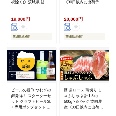
祝除く)》茨城県 結城
《30日以内に出荷予定
市 米 国産 お米 おこめ
(土日祝除く)》干し芋
お弁当 おにぎり---
干しいも さつまいも サ
19,000円
20,000円
k_yuki_local_174_10kg-
ツマイモ さつま芋 お菓
--
子 スイーツ おやつ 和
菓子 訳あり 贈り物 マ
ツコ---
茨城県 結城市
茨城県 結城市
yuki_tkd_18_s3200g---
ビールの縁側 つむぎの
豚 肩ロース 薄切り し
郷発祥！ スターターセ
ゃぶしゃぶ 計1.5kg
ット クラフトビール3L
500g ×3パック 協同農
+ 専用ポンプセット 株
産《90日以内に出荷予
式会社結城麦酒《90日
定(土日祝除く)》肉 豚