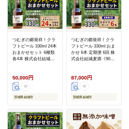
yuki_ssd_5_30p---
つむぎの郷発祥！クラ
つむぎの郷発祥！クラ
フトビール 330ml 24本
フトビール 330ml おま
おまかせセット 6種類
かせ 6本 定期便 6回 株
各4本 株式会社結城麦
式会社結城麦酒《90日
酒《90日以内に出荷(土
以内に出荷(土日祝除
日祝除く)》茨城県 結
く)》茨城県 結城市 ク
50,000円
87,000円
城市 クラフトビール お
ラフトビール お酒 酒
酒 酒 ポップ 結城市産--
ポップ 結城市産---
-yuki_mgi_3_24p---
yuki_mgi_5_tei6---
茨城県 結城市
茨城県 結城市