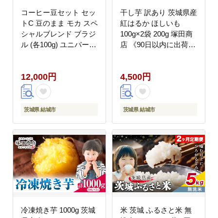
コーヒー豆セット セッ
干し芋 訳あり 茨城県産
トC 豆のまま モカ スペ
紅はるか ほしいも
シャルブレンド ブラジ
100g×2袋 200g 塚田商
ル (各100g) ユニバース
店 《90日以内に出荷予
珈琲 《30日以内に出荷
定(土日祝除く)》干し
予定(土日祝除く)》 コ
芋 干しいも さつまいも
12,000円
4,500円
ーヒー 豆 セット 飲み
サツマイモ さつま芋 お
比べ【配送不可地域あ
菓子 スイーツ おやつ
り】(沖縄・離島)---
和菓子 訳あり 贈り物
yuki_yuni_10_mbs---
マツコ---
茨城県 結城市
茨城県 結城市
yuki_tkd_1_w200g---
冷凍焼き芋 1000g 茨城
米 茨城 ふるさと米 無