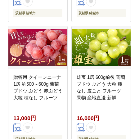
域あり】---
定》 會澤ぶどう・キウ
yuki_byu_14_1p---
イフルーツ園 【配送不
茨城県 結城市
茨城県 結城市
可地域あり】(離島)---
yuki_aizw_11_1p---
贈答用 クイーンニーナ
雄宝 1房 600g前後 葡萄
1房 約500～600g 葡萄
ブドウ ぶどう 大粒 種
ブドウ ぶどう 赤ぶどう
なし 皮ごと フルーツ
大粒 種なし フルーツ
果物 産地直送 新鮮 ジ
果物 産地直送 新鮮 ジ
ューシー お取り寄せ ギ
ューシー お取り寄せ 国
フト 国産 季節限定 茨
13,000円
16,000円
産 茨城県 結城市《8月
城県 結城市 《8月下
下旬-9月下旬頃出荷予
旬-9月下旬頃出荷予
定》 會澤ぶどう・キウ
定》 會澤ぶどう・キウ
イフルーツ園 【配送不
イフルーツ園 【配送不