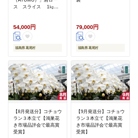
ス スライス 1㎏
（250g×4パック）急速
液体冷凍
54,000円
79,000円
福島県 葛尾村
福島県 葛尾村
【8月発送分】コチョウ
【9月発送分】コチョウ
ラン３本立て【鴻巣花
ラン３本立て【鴻巣花
き市場品評会で最高賞
き市場品評会で最高賞
受賞】
受賞】