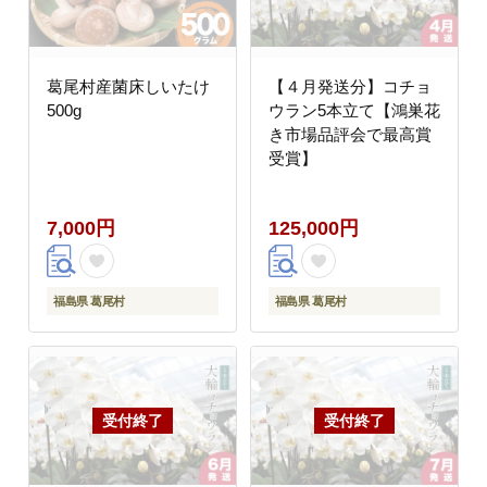
葛尾村産菌床しいたけ
【４月発送分】コチョ
500g
ウラン5本立て【鴻巣花
き市場品評会で最高賞
受賞】
7,000円
125,000円
福島県 葛尾村
福島県 葛尾村