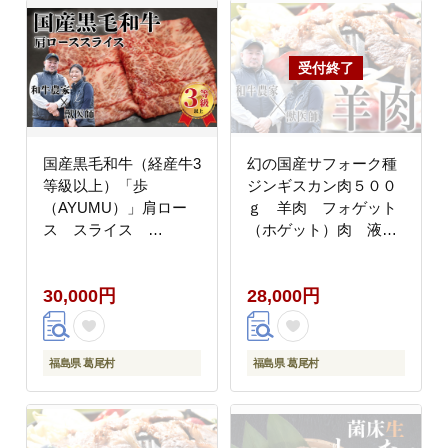
国産黒毛和牛（経産牛3
幻の国産サフォーク種
等級以上）「歩
ジンギスカン肉５００
（AYUMU）」肩ロー
ｇ 羊肉 フォゲット
ス スライス
（ホゲット）肉 液体
500g（250g×2パック）
急速冷凍 【大好評に
急速液体冷凍
つき最大9か月待ち】
30,000円
28,000円
福島県 葛尾村
福島県 葛尾村