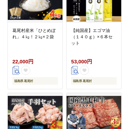
葛尾村産米「ひとめぼ
【純国産】エゴマ油
れ」４㎏！２㎏×２袋
（１４０ｇ）×６本セ
ット
22,000円
53,000円
福島県 葛尾村
福島県 葛尾村