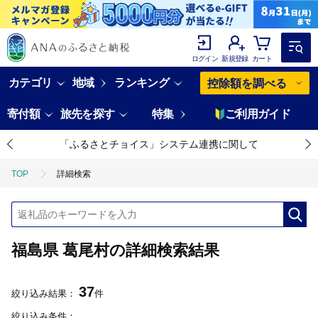
ログイン
新規登録
カート
カテゴリ
地域
ランキング
控除額を調べる
寄付額
旅先を探す
特集
ご利用ガイド
「ふるさとチョイス」システム連携に関して
TOP
詳細検索
福島県 葛尾村の詳細検索結果
37
絞り込み結果：
件
絞り込み条件：