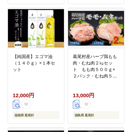
【純国産】エゴマ油
葛尾村産ハーブ鶏もも
（１４０ｇ）×１本セ
肉・むね肉２㎏セッ
ット
ト もも肉５００ｇ×
２パック・むね肉５０
０ｇ×２パック 鶏
肉 冷凍
12,000円
13,000円
福島県 葛尾村
福島県 葛尾村