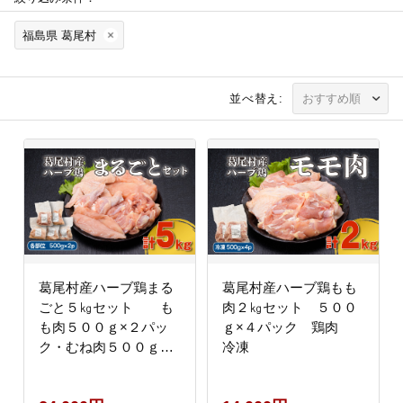
福島県 葛尾村
並べ替え:
葛尾村産ハーブ鶏まる
葛尾村産ハーブ鶏もも
ごと５㎏セット も
肉２㎏セット ５００
も肉５００ｇ×２パッ
ｇ×４パック 鶏肉
ク・むね肉５００ｇ×
冷凍
２パック・ささみ５０
０ｇ×２パック・手羽