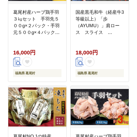
葛尾村産ハーブ鶏手羽
国産黒毛和牛（経産牛3
３㎏セット 手羽先５
等級以上）「歩
００g×２パック・手羽
（AYUMU）」肩ロー
元５００g×４パック
ス スライス
鶏肉 冷凍
250g（250g×1パック）
急速液体冷凍
16,000円
18,000円
福島県 葛尾村
福島県 葛尾村
葛尾村NO.1の特産
葛尾村産ハーブ鶏手羽