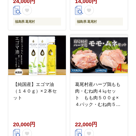
24,000円
14,000円
先５００ｇ×２パッ
ク・手羽元５００ｇ×
２パック 鶏肉 冷凍
福島県 葛尾村
福島県 葛尾村
【純国産】エゴマ油
葛尾村産ハーブ鶏もも
（１４０ｇ）×２本セ
肉・むね肉４㎏セッ
ット
ト もも肉５００ｇ×
４パック・むね肉５０
０ｇ×４パック 鶏
肉 冷凍
20,000円
22,000円