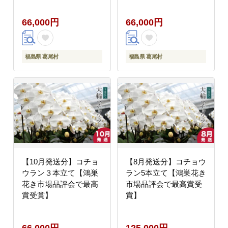
66,000円
66,000円
福島県 葛尾村
福島県 葛尾村
【10月発送分】コチョ
【8月発送分】コチョウ
ウラン３本立て【鴻巣
ラン5本立て【鴻巣花き
花き市場品評会で最高
市場品評会で最高賞受
賞受賞】
賞】
66,000円
125,000円