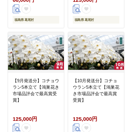
福島県 葛尾村
福島県 葛尾村
【9月発送分】コチョウ
【10月発送分】コチョ
ラン5本立て【鴻巣花き
ウラン5本立て【鴻巣花
市場品評会で最高賞受
き市場品評会で最高賞
賞】
受賞】
125,000円
125,000円