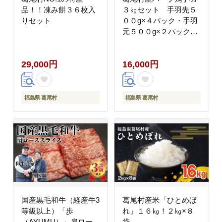
品！！凍み餅３６枚入
３㎏セット 手羽先５
りセット
００g×４パック・手羽
元５００g×２パック
鶏肉 冷凍
29,000円
16,000円
福島県 葛尾村
福島県 葛尾村
国産黒毛和牛（経産牛3
葛尾村産米「ひとめぼ
等級以上）「歩
れ」１６㎏！２㎏×８
（AYUMU）」肩ロー
袋