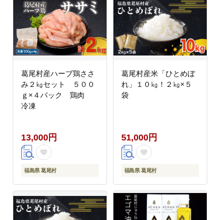
葛尾村産ハーブ鶏ささ
葛尾村産米「ひとめぼ
み２㎏セット ５００
れ」１０㎏！２㎏×５
ｇ×４パック 鶏肉
袋
冷凍
13,000円
51,000円
福島県 葛尾村
福島県 葛尾村