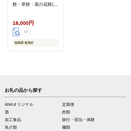
餅・草餅・菜の花餅(カ
ボチャ餅)・豆餅【４種
類】
18,000円
福島県 葛尾村
お礼の品から探す
ANAオリジナル
定期便
酒
肉類
加工食品
旅行・宿泊・体験
魚介類
麺類