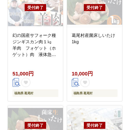
幻の国産サフォーク種
葛尾村産菌床しいたけ
ジンギスカン肉１㎏
1kg
羊肉 フォゲット（ホ
ゲット）肉 液体急速
冷凍 【大好評につき
最大9か月待ち】
51,000円
10,000円
福島県 葛尾村
福島県 葛尾村