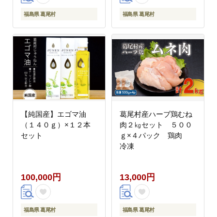
福島県 葛尾村
福島県 葛尾村
【純国産】エゴマ油
葛尾村産ハーブ鶏むね
（１４０ｇ）×１２本
肉２㎏セット ５００
セット
ｇ×４パック 鶏肉
冷凍
100,000円
13,000円
福島県 葛尾村
福島県 葛尾村