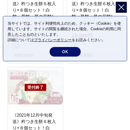
送》杵つき生餅６枚入
送》杵つき生餅６枚入
り×８個セット！白
り×８個セット！白
餅・草餅・菜の花餅(カ
餅・草餅・菜の花餅(カ
ボチャ餅)・豆餅【４種
ボチャ餅)・豆餅【４種
当サイトでは、サイト利便性向上のため、クッキー（Cookie）を使
用しています。サイトの閲覧を継続された場合、Cookieの利用に同
類】
類】
意したことものといたします。
18,000円
18,000円
詳細については
プライバシーポリシー
をお読みください。
OK
福島県 葛尾村
福島県 葛尾村
《2021年12月中旬発
送》杵つき生餅６枚入
り×８個セット！白