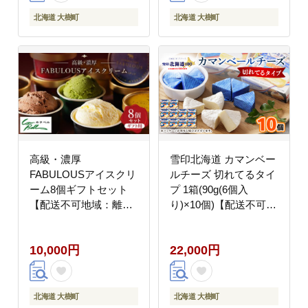
北海道 大樹町
北海道 大樹町
高級・濃厚
雪印北海道 カマンベー
FABULOUSアイスクリ
ルチーズ 切れてるタイ
ーム8個ギフトセット
プ 1箱(90g(6個入
【配送不可地域：離
り)×10個)【配送不可地
島】
域：離島】
10,000円
22,000円
北海道 大樹町
北海道 大樹町