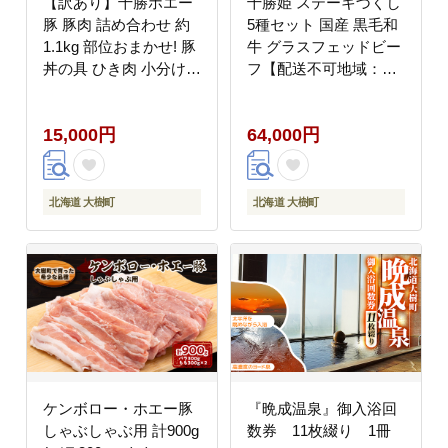
【訳あり】十勝ホエー
十勝姫 ステーキづくし
豚 豚肉 詰め合わせ 約
5種セット 国産 黒毛和
1.1kg 部位おまかせ! 豚
牛 グラスフェッドビー
丼の具 ひき肉 小分け
フ【配送不可地域：離
【配送不可地域：離
島】
島】
15,000円
64,000円
北海道 大樹町
北海道 大樹町
ケンボロー・ホエー豚
『晩成温泉』御入浴回
しゃぶしゃぶ用 計900g
数券 11枚綴り 1冊