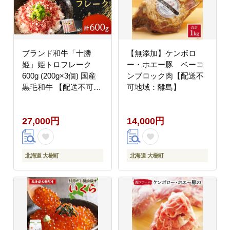
ブランド和牛「十勝
【無添加】ケンボロ
姫」姫トロフレーク
ー・ホエー豚 ベーコ
600g (200g×3個) 国産
ンブロック肉【配送不
黒毛和牛 【配送不可地
可地域：離島】
域：離島】
27,000円
14,000円
北海道 大樹町
北海道 大樹町