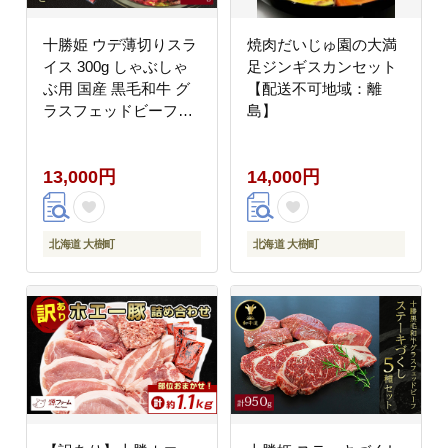
十勝姫 ウデ薄切りスラ
焼肉だいじゅ園の大満
イス 300g しゃぶしゃ
足ジンギスカンセット
ぶ用 国産 黒毛和牛 グ
【配送不可地域：離
ラスフェッドビーフ
島】
【配送不可地域：離
島】
13,000円
14,000円
北海道 大樹町
北海道 大樹町