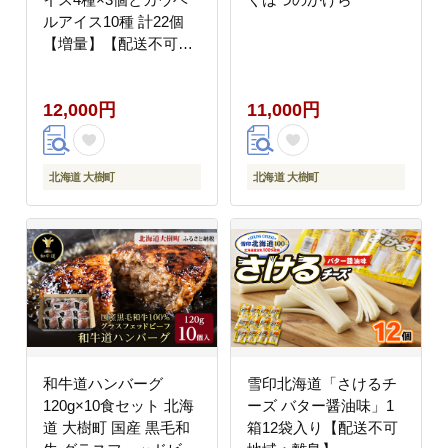
ルアイス10種 計22個
【増量】【配送不可地
域：離島】
12,000円
11,000円
北海道 大樹町
北海道 大樹町
和牛道ハンバーグ
雪印北海道「さけるチ
120g×10食セット 北海
ーズ バター醤油味」1
道 大樹町 国産 黒毛和
箱12袋入り【配送不可