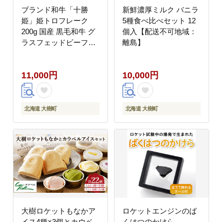
ブランド和牛「十勝
新鮮濃厚ミルク バニラ
姫」姫トロフレーク
5種食べ比べセット 12
200g 国産 黒毛和牛 グ
個入【配送不可地域：
ラスフェッドビーフ
離島】
【配送不可地域：離
島】
11,000円
10,000円
北海道 大樹町
北海道 大樹町
大樹ロケットもなかア
ロケットエンジンのば
イス4種×3個とカウベ
くはつのかけら