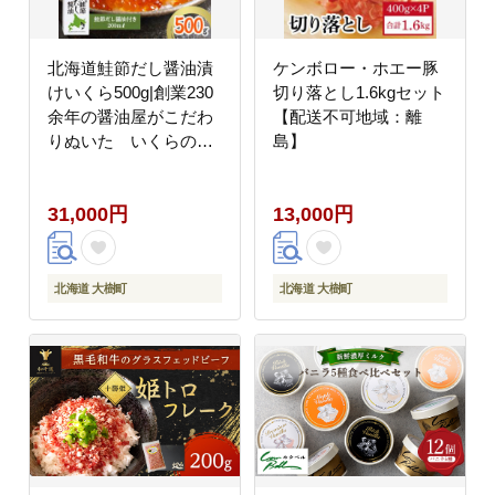
北海道鮭節だし醤油漬
ケンボロー・ホエー豚
けいくら500g|創業230
切り落とし1.6kgセット
余年の醤油屋がこだわ
【配送不可地域：離
りぬいた いくらの醤
島】
油漬け【配送不可地
域：離島】
31,000円
13,000円
北海道 大樹町
北海道 大樹町