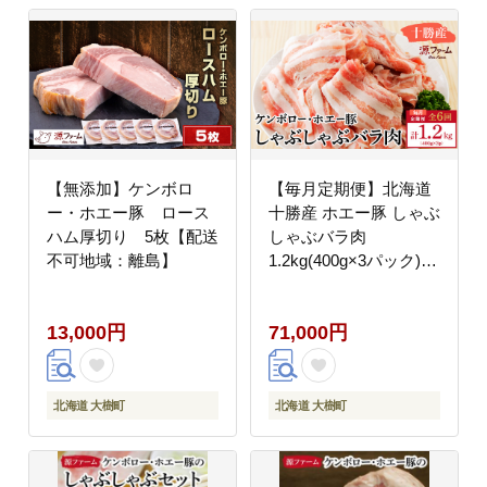
【無添加】ケンボロ
【毎月定期便】北海道
ー・ホエー豚 ロース
十勝産 ホエー豚 しゃぶ
ハム厚切り 5枚【配送
しゃぶバラ肉
不可地域：離島】
1.2kg(400g×3パック)全
6回【配送不可地域：離
島】
13,000円
71,000円
北海道 大樹町
北海道 大樹町