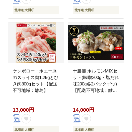
北海道 大樹町
北海道 大樹町
ケンボロー・ホエー豚
十勝姫 ホルモンMIXセ
のスライス肉1.2kgとひ
ット(味噌200g・塩だれ
き肉800gセット【配送
味200g各2パックずつ)
不可地域：離島】
【配送不可地域：離
島】
13,000円
14,000円
北海道 大樹町
北海道 大樹町