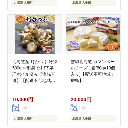
北海道 大樹町
北海道 大樹町
北海道産 灯台つぶ 冷凍
雪印北海道 カマンベー
500g お刺身でも!下処
ルチーズ 1箱(90g×10個
理ボイル済み【漁協直
入り)【配送不可地域：
送】【配送不可地域：
離島】
離島】
10,000円
20,000円
北海道 大樹町
北海道 大樹町