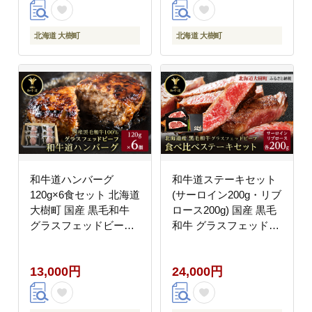
北海道 大樹町
北海道 大樹町
和牛道ハンバーグ
和牛道ステーキセット
120g×6食セット 北海道
(サーロイン200g・リブ
大樹町 国産 黒毛和牛
ロース200g) 国産 黒毛
グラスフェッドビーフ
和牛 グラスフェッドビ
【配送不可地域：離
ーフ【配送不可地域：
島】
離島】
13,000円
24,000円