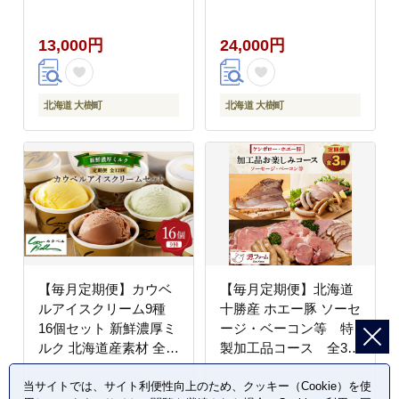
回【配送不可地域：離
島】
13,000円
24,000円
北海道 大樹町
北海道 大樹町
【毎月定期便】カウベ
【毎月定期便】北海道
ルアイスクリーム9種
十勝産 ホエー豚 ソーセ
16個セット 新鮮濃厚ミ
ージ・ベーコン等 特
ルク 北海道産素材 全
製加工品コース 全3回
12回【配送不可地域：
【配送不可地域：離
離島】
島】
当サイトでは、サイト利便性向上のため、クッキー（Cookie）を使