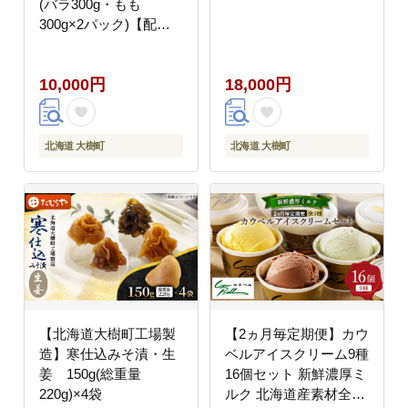
(バラ300g・もも
300g×2パック)【配送
不可地域：離島】
10,000円
18,000円
北海道 大樹町
北海道 大樹町
【北海道大樹町工場製
【2ヵ月毎定期便】カウ
造】寒仕込みそ漬・生
ベルアイスクリーム9種
姜 150g(総重量
16個セット 新鮮濃厚ミ
220g)×4袋
ルク 北海道産素材全3