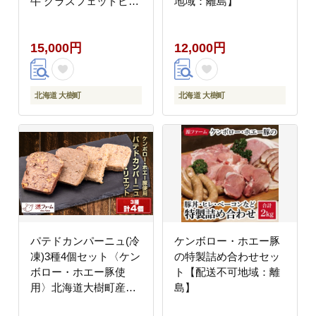
牛 グラスフェッドビー
地域：離島】
フ【配送不可地域：離
島】
15,000円
12,000円
北海道 大樹町
北海道 大樹町
パテドカンパーニュ(冷
ケンボロー・ホエー豚
凍)3種4個セット〈ケン
の特製詰め合わせセッ
ボロー・ホエー豚使
ト【配送不可地域：離
用〉北海道大樹町産
島】
【配送不可地域：離