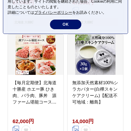
用しています。サイトの閲覧を継続された場合、Cookieの利用に同
87,000円
47,000円
意したことものといたします。
詳細については
プライバシーポリシー
をお読みください。
北海道 大樹町
北海道 大樹町
OK
【毎月定期便】北海道
無添加天然素材100%シ
十勝産 ホエー豚 ひき
ラカバター(白樺スキン
肉、バラ肉、豚丼 源
ケアクリーム)【配送不
ファーム堪能コース
可地域：離島】
全5回【配送不可地域：
離島】
62,000円
14,000円