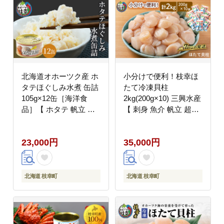
北海道オホーツク産 ホ
小分けで便利！枝幸ほ
タテほぐしみ水煮 缶詰
たて冷凍貝柱
105g×12缶［海洋食
2kg(200g×10) 三興水産
品］【 ホタテ 帆立 ほ
【 刺身 魚介 帆立 超目
たて ほたて缶 帆立缶
玉 急速冷凍 自然解凍
缶詰 惣菜 北海道 枝幸
生食可 食べ切りサイズ
23,000円
35,000円
オホーツク 】
北海道 オホーツク 枝幸
】
北海道 枝幸町
北海道 枝幸町