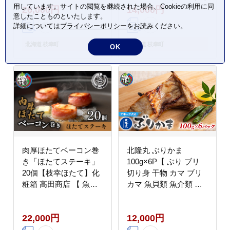
用しています。サイトの閲覧を継続された場合、Cookieの利用に同
26,000円
14,000円
意したことものといたします。
詳細については
プライバシーポリシー
をお読みください。
北海道 枝幸町
北海道 枝幸町
OK
肉厚ほたてベーコン巻
北隆丸 ぶりかま
き「ほたてステーキ」
100g×6P【 ぶり ブリ
20個【枝幸ほたて】化
切り身 干物 カマ ブリ
粧箱 高田商店 【 魚貝
カマ 魚貝類 魚介類 加
類 帆立 ホタテ 加工食
工食品 北海道 オホーツ
品 加工品 惣菜 冷凍 北
ク 枝幸 】
22,000円
12,000円
海道 】