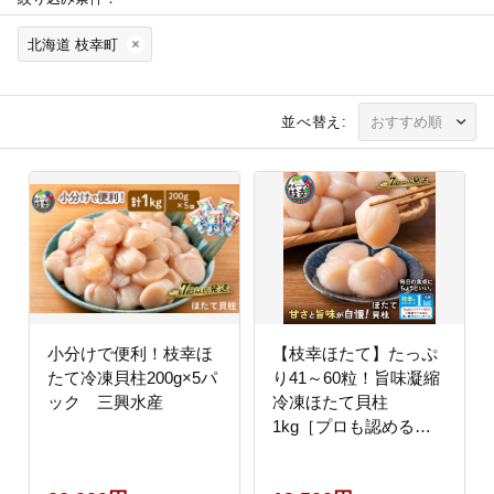
北海道 枝幸町
並べ替え:
小分けで便利！枝幸ほ
【枝幸ほたて】たっぷ
たて冷凍貝柱200g×5パ
り41～60粒！旨味凝縮
ック 三興水産
冷凍ほたて貝柱
1kg［プロも認めるオ
ホーツクブランド］枝
幸漁協 【 刺身 魚介 帆