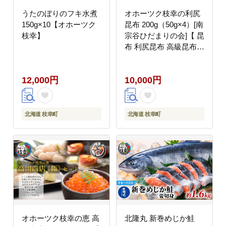
うたのぼりのフキ水煮
オホーツク枝幸の利尻
150g×10【オホーツク
昆布 200g（50g×4）[南
枝幸】
宗谷ひだまりの会]【 昆
布 利尻昆布 高級昆布
お出汁 コンブ こんぶ
北海道 枝幸 送料無料
12,000円
10,000円
】
北海道 枝幸町
北海道 枝幸町
オホーツク枝幸の恵 高
北隆丸 新巻めじか鮭