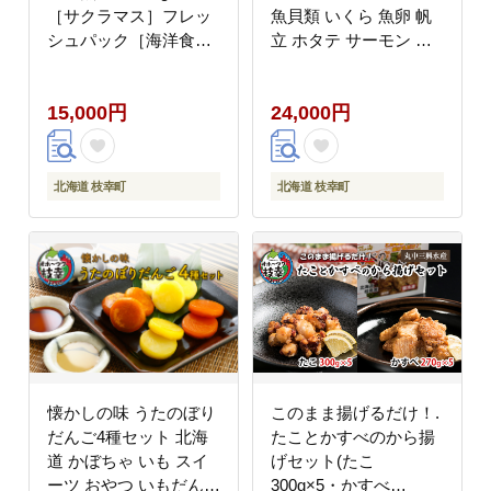
［サクラマス］フレッ
魚貝類 いくら 魚卵 帆
シュパック［海洋食
立 ホタテ サーモン 鮭
品］【 鮭 鱒 サケ マス
北海道 】
さくら 鮭缶 さけ缶 缶
15,000円
24,000円
詰 惣菜 北海道 枝幸 】
北海道 枝幸町
北海道 枝幸町
懐かしの味 うたのぼり
このまま揚げるだけ！.
だんご4種セット 北海
たことかすべのから揚
道 かぼちゃ いも スイ
げセット(たこ
ーツ おやつ いもだんご
300g×5・かすべ