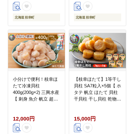
】
品 北海道 オホーツク
枝幸 】
北海道 枝幸町
北海道 枝幸町
小分けで便利！枝幸ほ
【枝幸ほたて】1等干し
たて冷凍貝柱
貝柱 SA7粒入×5個【 ホ
400g(200g×2) 三興水産
タテ 帆立 ほたて 貝柱
【 刺身 魚介 帆立 超目
干貝柱 干し貝柱 乾物
玉 急速冷凍 自然解凍
魚貝 魚介 おつまみ 北
生食可 食べ切りサイズ
海道 オホーツク 枝幸
12,000円
15,000円
北海道 オホーツク 枝幸
】
】