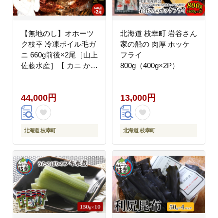
【無地のし】オホーツ
北海道 枝幸町 岩谷さん
ク枝幸 冷凍ボイル毛ガ
家の船の 肉厚 ホッケ
ニ 660g前後×2尾［山上
フライ
佐藤水産］【 カニ かに
800g（400g×2P）
毛ガニ 海鮮 名物 贈答
用 ギフト お中元 お歳
44,000円
13,000円
暮 お祝い のし 熨斗毛
ガニ 蟹 北海道 オホー
ツク 枝幸 】
北海道 枝幸町
北海道 枝幸町