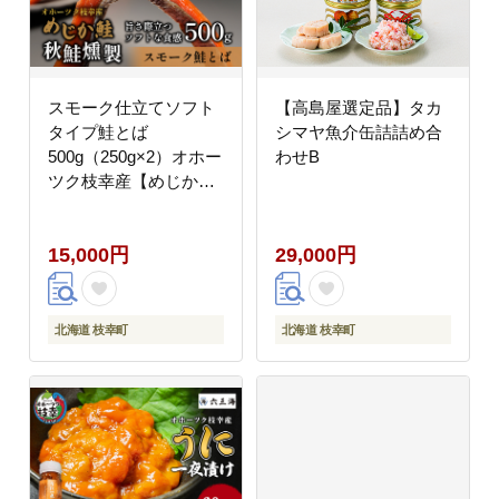
スモーク仕立てソフト
【高島屋選定品】タカ
タイプ鮭とば
シマヤ魚介缶詰詰め合
500g（250g×2）オホー
わせB
ツク枝幸産【めじか鮭
の燻製】高田商店 魚貝
類 サーモン 北海道
15,000円
29,000円
北海道 枝幸町
北海道 枝幸町