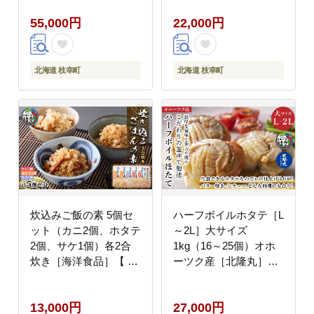
いガニ缶 缶詰 むき身
海 帆立 年越し 贈答 贈
55,000円
22,000円
惣菜 かに缶詰 かに缶
り物 ギフト 魚貝類 北
カニ缶 北海道 枝幸 ホ
海道 オホーツク 枝幸
ーツク 】
】
北海道 枝幸町
北海道 枝幸町
炊込みご飯の素 5個セ
ハーフボイルホタテ［L
ット（カニ2個、ホタテ
～2L］大サイズ
2個、サケ1個）各2合
1kg（16～25個）オホ
炊き［海洋食品］【 か
ーツク産［北隆丸］【
に 蟹 ほたて 帆立 さけ
ほたて 帆立 ホタテ 魚
鮭 ごはん 炊き込み 北
貝類 魚介類 海鮮 大粒
13,000円
27,000円
海道 枝幸 オホーツク
ボイル 生 冷凍 加工食