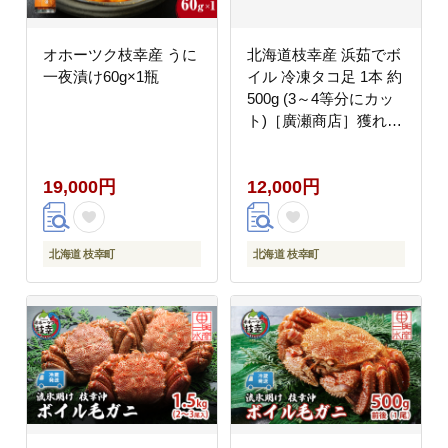
オホーツク枝幸産 うに
北海道枝幸産 浜茹でボ
一夜漬け60g×1瓶
イル 冷凍タコ足 1本 約
500g (3～4等分にカッ
ト)［廣瀬商店］獲れた
て鮮度！刺身も絶品オ
ホーツクの恵み【 冷凍
19,000円
12,000円
脚 小分け 魚介 タコ た
こ 蛸 タコ足 ボイル 浜
茹で 刺身 海の幸 北海
道 枝幸 】
北海道 枝幸町
北海道 枝幸町