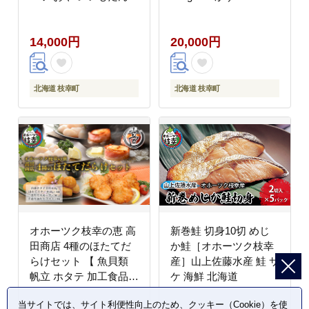
でんぷん
270g×5)
14,000円
20,000円
北海道 枝幸町
北海道 枝幸町
オホーツク枝幸の恵 高
新巻鮭 切身10切 めじ
田商店 4種のほたてだ
か鮭［オホーツク枝幸
らけセット 【 魚貝類
産］山上佐藤水産 鮭 サ
帆立 ホタテ 加工食品
ケ 海鮮 北海道
加工品 惣菜 冷凍 北海
当サイトでは、サイト利便性向上のため、クッキー（Cookie）を使
道 】