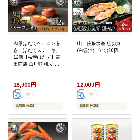
肉厚ほたてベーコン巻
山上佐藤水産 鮭切身
き「ほたてステーキ」
(白醤油仕立て)10切
12個【枝幸ほたて】高
田商店 魚貝類 帆立 ホ
タテ 北海道
16,000円
12,000円
北海道 枝幸町
北海道 枝幸町