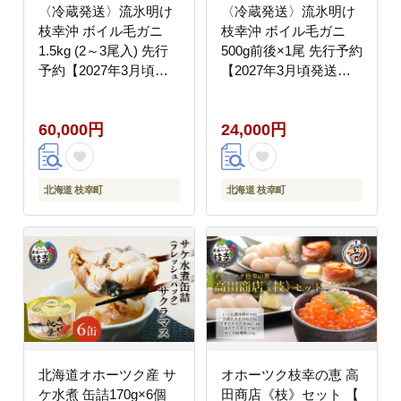
〈冷蔵発送〉流氷明け
〈冷蔵発送〉流氷明け
枝幸沖 ボイル毛ガニ
枝幸沖 ボイル毛ガニ
1.5kg (2～3尾入) 先行
500g前後×1尾 先行予約
予約【2027年3月頃発
【2027年3月頃発送予
送予定】旬の味覚［丸
定】旬の味覚［丸中三
中三興水産］オホーツ
興水産］オホーツク枝
60,000円
24,000円
ク枝幸 前浜【 蟹 魚介
幸 前浜【 蟹 魚介 北海
北海道 枝幸 】
道 枝幸 】
北海道 枝幸町
北海道 枝幸町
北海道オホーツク産 サ
オホーツク枝幸の恵 高
ケ水煮 缶詰170g×6個
田商店《枝》セット 【