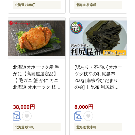
北海道 枝幸町
北海道 枝幸町
北海道オホーツク産 毛
[訳あり・不揃い]オホー
がに【高島屋選定品】
ツク枝幸の利尻昆布
【 毛ガニ 蟹 かに カニ
200g [南宗谷ひだまり
北海道 オホーツク 枝幸
の会]【 昆布 利尻昆布
】
高級昆布 お出汁 コンブ
こんぶ 規格外 北海道
38,000円
8,000円
枝幸 送料無料 】
北海道 枝幸町
北海道 枝幸町