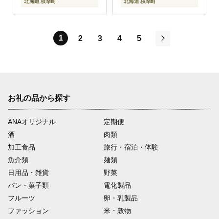
北海道 枝幸町
北海道 枝幸町
1
2
3
4
5
次
お礼の品から探す
ANAオリジナル
定期便
酒
肉類
加工食品
旅行・宿泊・体験
魚介類
麺類
日用品・雑貨
野菜
パン・菓子類
電化製品
フルーツ
卵・乳製品
ファッション
米・穀物