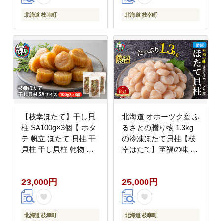
】
北海道 枝幸町
北海道 枝幸町
【枝幸ほたて】干し貝
北海道 オホーツク産 ふ
柱 SA100g×3個【 ホタ
るさとの贈り物 1.3kg
テ 帆立 ほたて 貝柱 干
の冷凍ほたて貝柱【枝
貝柱 干し貝柱 乾物 家
幸ほたて】至福の味 海
庭用 魚貝 魚介 北海道
洋食品 刺身 魚介 帆立
オホーツク 枝幸 】
超目玉
23,000円
25,000円
北海道 枝幸町
北海道 枝幸町