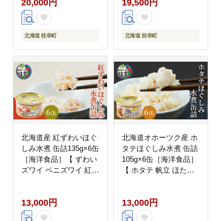
20,000円
19,500円
立 超目玉 魚貝類 貝類
海の幸 枝幸産 つまみ
肴 北海道 オホーツク
枝幸 】
北海道 枝幸町
北海道 枝幸町
北海道産 紅ずわいほぐ
北海道オホーツク産 ホ
しみ水煮 缶詰135g×6缶
タテほぐしみ水煮 缶詰
［海洋食品］【 ずわい
105g×6缶［海洋食品］
ズワイ ベニズワイ 紅ズ
【 ホタテ 帆立 ほたて
ワイ 紅ずわい ずわいガ
ほたて缶 帆立缶 缶詰
ニ缶 缶詰 むき身 惣菜
惣菜 北海道 枝幸 オホ
13,000円
13,000円
かに缶詰 かに缶 カニ缶
ーツク 】
北海道 枝幸 ホーツク