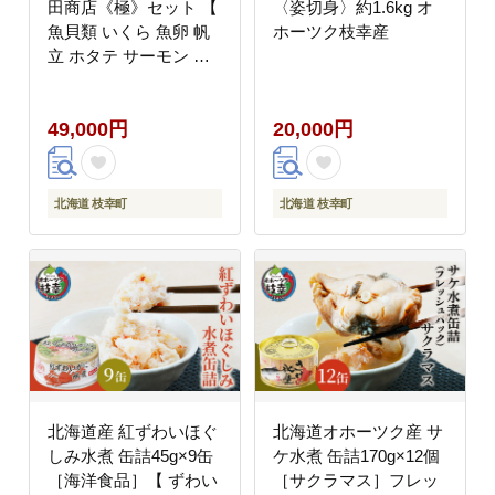
田商店《極》セット 【
〈姿切身〉約1.6kg オ
魚貝類 いくら 魚卵 帆
ホーツク枝幸産
立 ホタテ サーモン 鮭
北海道 】
49,000円
20,000円
北海道 枝幸町
北海道 枝幸町
北海道産 紅ずわいほぐ
北海道オホーツク産 サ
しみ水煮 缶詰45g×9缶
ケ水煮 缶詰170g×12個
［海洋食品］【 ずわい
［サクラマス］フレッ