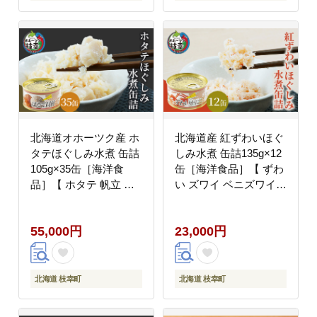
北海道オホーツク産 ホ
北海道産 紅ずわいほぐ
タテほぐしみ水煮 缶詰
しみ水煮 缶詰135g×12
105g×35缶［海洋食
缶［海洋食品］【 ずわ
品］【 ホタテ 帆立 ほ
い ズワイ ベニズワイ
たて ほたて缶 帆立缶
紅ズワイ 紅ずわい ずわ
缶詰 惣菜 北海道 枝幸
いガニ缶 缶詰 むき身
55,000円
23,000円
オホーツク 】
惣菜 かに缶詰 かに缶
カニ缶 北海道 枝幸 ホ
ーツク 】
北海道 枝幸町
北海道 枝幸町