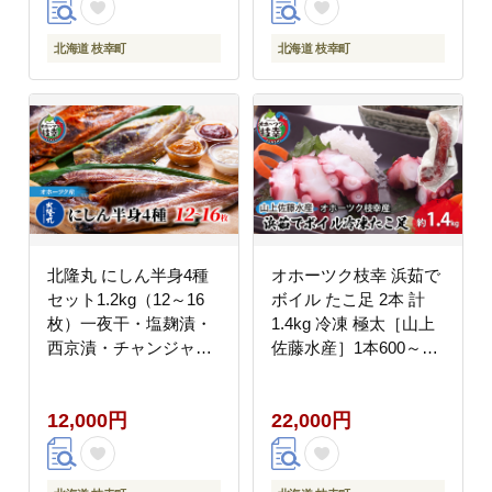
北海道 枝幸町
北海道 枝幸町
北隆丸 にしん半身4種
オホーツク枝幸 浜茹で
セット1.2kg（12～16
ボイル たこ足 2本 計
枚）一夜干・塩麹漬・
1.4kg 冷凍 極太［山上
西京漬・チャンジャ漬
佐藤水産］1本600～
［300g（3～4枚入）×
800g【 たこ タコ 脚 海
各1P］ オホーツク枝幸
鮮 魚貝類 北海道 オホ
12,000円
22,000円
産
ーツク 枝幸 】