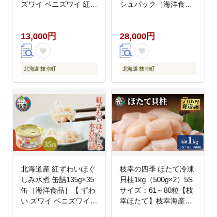
ズワイ ベニズワイ 紅ズ
シュパック［海洋食
ワイ 紅ずわい ずわいガ
品］【 鮭 鱒 サケ マス
ニ缶 缶詰 むき身 惣菜
さくら 鮭缶 さけ缶 缶
13,000円
28,000円
かに缶詰 かに缶 カニ缶
詰 惣菜 北海道 枝幸 】
北海道 枝幸 オホーツク
】
北海道 枝幸町
北海道 枝幸町
北海道産 紅ずわいほぐ
枝幸の四季 ほたて冷凍
しみ水煮 缶詰135g×35
貝柱1kg（500g×2）5S
缶［海洋食品］【 ずわ
サイズ：61～80粒【枝
い ズワイ ベニズワイ
幸ほたて】枝幸海産【
紅ズワイ 紅ずわい ずわ
冷凍 貝柱 刺身 大 魚介