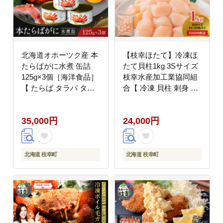
北海道オホーツク産 本
【枝幸ほたて】冷凍ほ
たらばがに水煮 缶詰
たて貝柱1kg 3Sサイズ
125g×3個［海洋食品］
枝幸水産加工業協同組
【 たらば タラバ タラ
合【 冷凍 貝柱 刺身 大
バガニ缶 缶詰 むき身
魚介 海 帆立 北海道 オ
惣菜 かに缶詰 かに缶
ホーツク 枝幸 】
35,000円
24,000円
カニ缶 北海道 枝幸 】
北海道 枝幸町
北海道 枝幸町