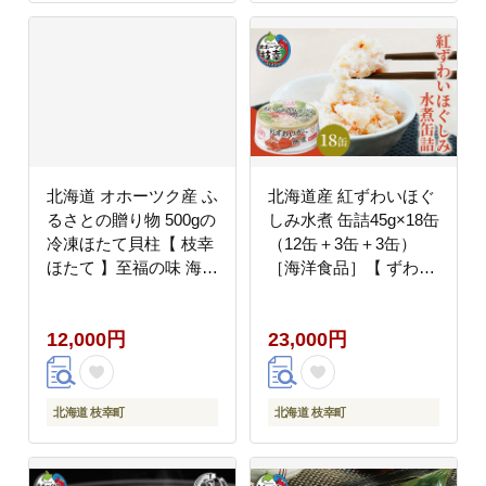
北海道 オホーツク産 ふ
北海道産 紅ずわいほぐ
るさとの贈り物 500gの
しみ水煮 缶詰45g×18缶
冷凍ほたて貝柱【 枝幸
（12缶＋3缶＋3缶）
ほたて 】至福の味 海洋
［海洋食品］【 ずわい
食品 刺身 魚介 帆立
ズワイ ベニズワイ 紅ズ
ワイ 紅ずわい ずわいガ
12,000円
23,000円
ニ缶 缶詰 むき身 惣菜
かに缶詰 かに缶 カニ缶
北海道 枝幸 オホーツク
】
北海道 枝幸町
北海道 枝幸町