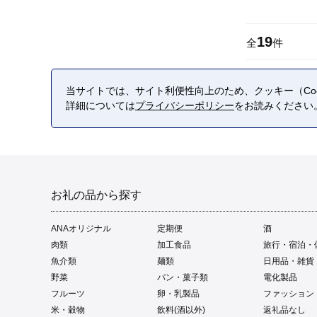
19
全
件
当サイトでは、サイト利便性向上のため、クッキー（Coo
詳細については
プライバシーポリシー
をお読みください
お礼の品から探す
ANAオリジナル
定期便
酒
肉類
加工食品
旅行・宿泊・
魚介類
麺類
日用品・雑貨
野菜
パン・菓子類
電化製品
フルーツ
卵・乳製品
ファッション
米・穀物
飲料(酒以外)
返礼品なし