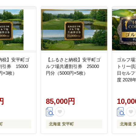
納税】安平町ゴ
【ふるさと納税】安平町ゴ
ゴルフ場
引券 15000
ルフ場共通割引券 25000
トリー倶楽
円×3枚）
円分（5000円×5枚）
日セルフプ
度 202
ゴルフプ
用券 北
円
85,000円
10,0
町
北海道 安平町
北海道 