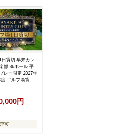
1日貸切 早来カン
部 36ホール 平
レー限定 2027年
8年度 ゴルフ場貸切
レー券 ゴルフ場利
海道 安平町
00,000円
安平町