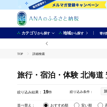
カテゴリ
地域
から探す
から探す
寄付
TOP
詳細検索
旅行・宿泊・体験 北海道
19
絞り込み条件：
絞り込み結果：
件
並べ替え：
おすすめ順
安い順