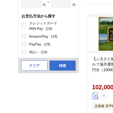
～
円
円
お支払方法から探す
クレジットカード
ANA Pay
(19)
AmazonPay
(19)
PayPay
(19)
d払い
(19)
【ふるさと
ルフ場共通割
クリア
検索
円分（1000
102,00
北海道 安平