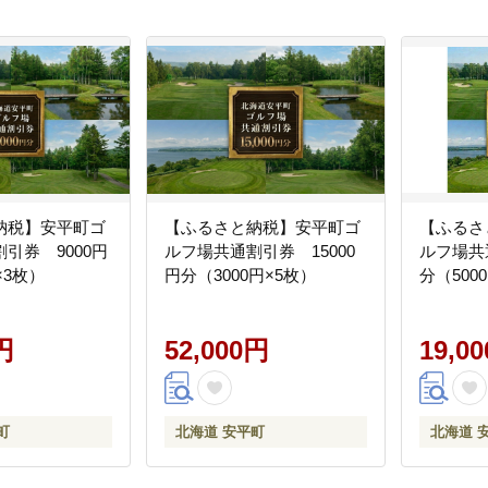
納税】安平町ゴ
【ふるさと納税】安平町ゴ
【ふるさ
引券 9000円
ルフ場共通割引券 15000
ルフ場共
×3枚）
円分（3000円×5枚）
分（500
円
52,000円
19,0
町
北海道 安平町
北海道 