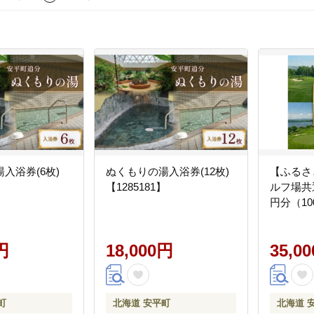
入浴券(6枚)
ぬくもりの湯入浴券(12枚)
【ふるさ
】
【1285181】
ルフ場共通
円分（10
円
18,000円
35,0
町
北海道 安平町
北海道 