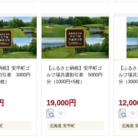
納税】安平町ゴ
【ふるさと納税】安平町ゴ
【ふるさ
引券 3000円
ルフ場共通割引券 5000円
ルフ場共
3枚）
分（1000円×5枚）
分（300
円
19,000円
12,0
町
北海道 安平町
北海道 