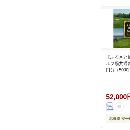
【ふるさと
ルフ場共通割
円分（5000
52,000
北海道 安平