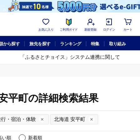
お気に入り
ご利用ガイド
新規登録
ログイン
カート
額から探す
旅先を探す
ランキング
特集
取り組み
「ふるさとチョイス」システム連携に関して
 安平町の詳細検索結果
旅行・宿泊・体験
北海道 安平町
高い順
新着順