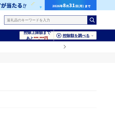
控除上限額まで
控除額を調べる
あと
***,***円