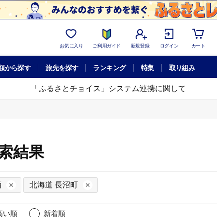
お気に入り
ご利用ガイド
新規登録
ログイン
カート
額から探す
旅先を探す
ランキング
特集
取り組み
「ふるさとチョイス」システム連携に関して
検索結果
酒
北海道 長沼町
高い順
新着順