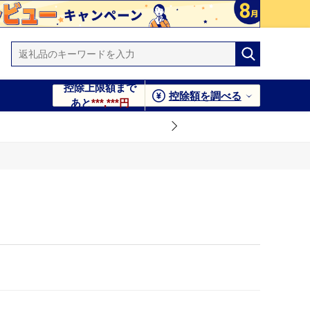
控除上限額まで
控除額を調べる
あと
***,***円