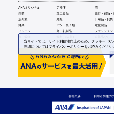
ANAオリジナル
定期便
酒
肉類
加工食品
旅行・宿泊・
魚介類
麺類
日用品・雑貨
野菜
パン・菓子類
電化製品
フルーツ
卵・乳製品
ファッション
米・穀物
飲料(酒以外)
返礼品なし
当サイトでは、サイト利便性向上のため、クッキー（Coo
詳細については
プライバシーポリシー
をお読みください
会社概要
利用者情報の