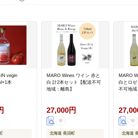
IN vegin
MARO Wines ワイン 赤と
MARO 
ml×1本
白 計2本セット【配送不可
白とロゼ
地域：離島】
不可地域
円
27,000円
27,0
町
北海道 長沼町
北海道 