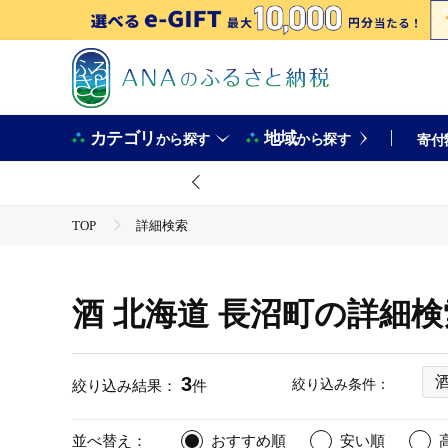
カテゴリ
地域
から探す
から探す
寄付
TOP
詳細検索
酒 北海道 長沼町の詳細
3
絞り込み条件：
絞り込み結果：
件
並べ替え：
おすすめ順
安い順