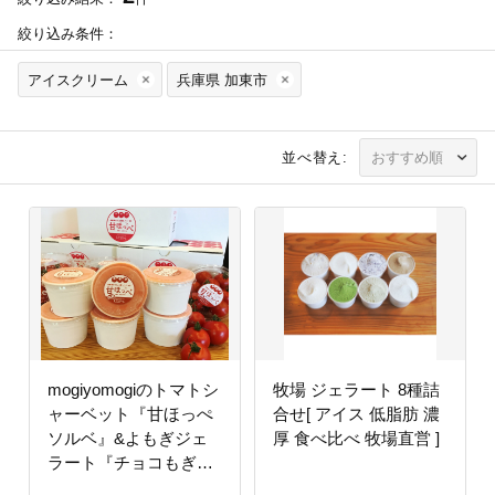
絞り込み条件：
アイスクリーム
兵庫県 加東市
並べ替え:
mogiyomogiのトマトシ
牧場 ジェラート 8種詰
ャーベット『甘ほっぺ
合せ[ アイス 低脂肪 濃
ソルベ』&よもぎジェ
厚 食べ比べ 牧場直営 ]
ラート『チョコもぎ』
各3個セット [野菜 アイ