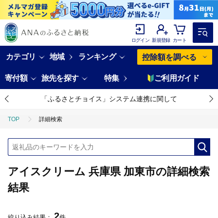
ログイン
新規登録
カート
カテゴリ
地域
ランキング
控除額を調べる
寄付額
旅先を探す
特集
ご利用ガイド
「ふるさとチョイス」システム連携に関して
TOP
詳細検索
アイスクリーム 兵庫県 加東市の詳細検索
結果
2
絞り込み結果：
件