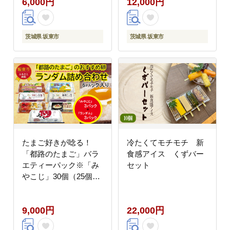
6,000円
12,000円
茨城県 坂東市
茨城県 坂東市
たまご好きが唸る！
冷たくてモチモチ 新
「都路のたまご」バラ
食感アイス くずバー
エティーパック※「み
セット
やこじ」30個（25個＋
卵割れ補償5個）、「ラ
ンダム」30個（25個＋
9,000円
22,000円
卵割れ補償5個）