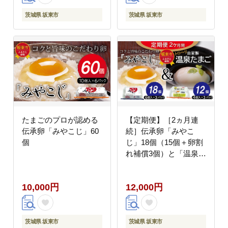
茨城県 坂東市
茨城県 坂東市
たまごのプロが認める
【定期便】［2ヵ月連
伝承卵「みやこじ」60
続］伝承卵「みやこ
個
じ」18個（15個＋卵割
れ補償3個）と「温泉た
まご」12個（10個＋卵
割れ補償2個）の詰合せ
10,000円
12,000円
茨城県 坂東市
茨城県 坂東市