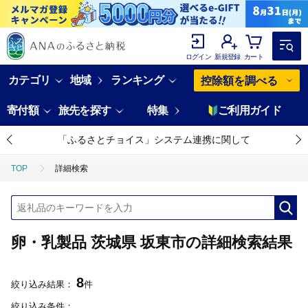
ログイン
新規登録
カート
カテゴリ
地域
ランキング
控除額を調べる
寄付額
旅先を探す
特集
ご利用ガイド
「ふるさとチョイス」システム連携に関して
TOP
詳細検索
卵・乳製品 茨城県 坂東市の詳細検索結果
8
絞り込み結果：
件
絞り込み条件：