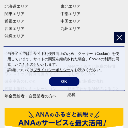
北海道エリア
東北エリア
関東エリア
中部エリア
近畿エリア
中国エリア
四国エリア
九州エリア
沖縄エリア
ふるさと納税ガイド
当サイトでは、サイト利便性向上のため、クッキー（Cookie）を使
用しています。サイトの閲覧を継続された場合、Cookieの利用に同
意したことものといたします。
ふるさと納税の基本ガイド
ANAのふるさと納税の特徴
詳細については
プライバシーポリシー
をお読みください。
ワンストップ特例制度ガイド
はじめての方へ
確定申告のしかた
ふるさと納税の流れ
OK
控除上限額シミュレーション
動画でわかるANAのふるさと
納税
年金受給者・自営業者の方へ