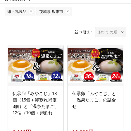
卵・乳製品
茨城県 坂東市
並べ替え:
伝承卵「みやこじ」18
伝承卵「みやこじ」と
個（15個＋卵割れ補償
「温泉たまご」の詰合
3個）と「温泉たまご」
せ
12個（10個＋卵割れ補
償2個）の詰合せ