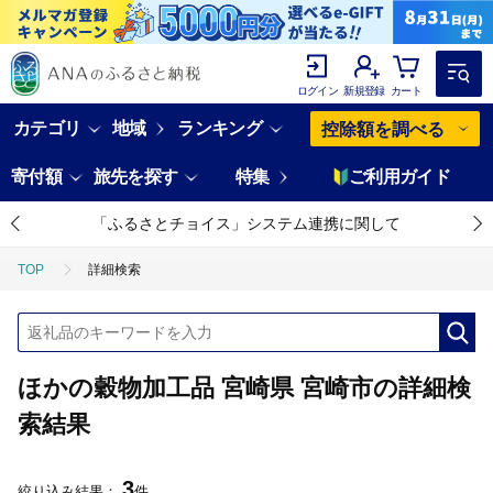
ログイン
新規登録
カート
カテゴリ
地域
ランキング
控除額を調べる
寄付額
旅先を探す
特集
ご利用ガイド
「ふるさとチョイス」システム連携に関して
TOP
詳細検索
ほかの穀物加工品 宮崎県 宮崎市の詳細検
索結果
3
絞り込み結果：
件