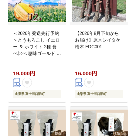
＜2026年発送先行予約
【2026年8月下旬から
＞とうもろこし イエロ
お届け】原木シイタケ
ー ＆ ホワイト 2種 食
榾木 FDC001
べ比べ 恵味ゴールド 白
い恵味 400g以上 各6本
計12本 野菜 おやつ 旬
19,000円
16,000円
産地直送 送料無料 湖南
野菜出荷組合 山梨県 富
士河口湖町 FEM009
山梨県 富士河口湖町
山梨県 富士河口湖町