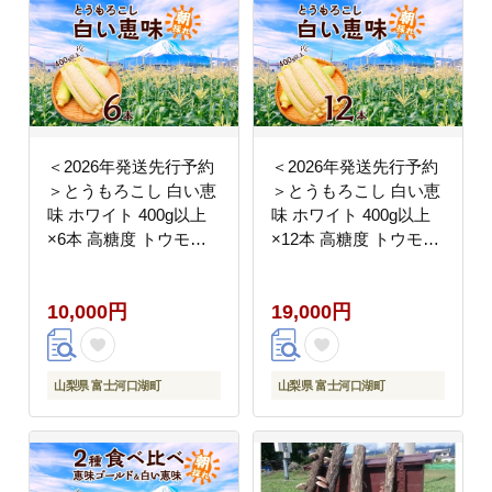
＜2026年発送先行予約
＜2026年発送先行予約
＞とうもろこし 白い恵
＞とうもろこし 白い恵
味 ホワイト 400g以上
味 ホワイト 400g以上
×6本 高糖度 トウモロ
×12本 高糖度 トウモロ
コシ スイートコーン 玉
コシ スイートコーン 玉
蜀黍 白 コーン 夏野菜
蜀黍 コーン 白 夏野菜
10,000円
19,000円
ジューシー 野菜 おやつ
ジューシー 野菜 おやつ
甘い 旬 産地直送 送料
甘い 旬 産地直送 送料
無料 湖南野菜出荷組合
無料 湖南野菜出荷組合
山梨県 富士河口湖町
山梨県 富士河口湖町
山梨県 富士河口湖町
山梨県 富士河口湖町
FEM005
FEM008