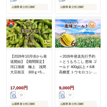
山梨県 富士河口湖町
山梨県 富士河口湖町
【2026年10月頃から発
＜2026年発送先行予約
送開始】【期間限定】
＞とうもろこし 恵味 ゴ
河口湖産 極上 浅間
ールド 400g以上 × 6本
大豆枝豆 300ｇ×5袋
高糖度 トウモロコシ ス
FEH001
イートコーン 玉蜀黍 イ
エローコーン 黄 夏野菜
17,000円
9,000円
甘い ジューシー 野菜
おやつ 旬 産地直送 送
料無料 湖南野菜出荷組
合 山梨県 富士河口湖町
山梨県 富士河口湖町
山梨県 富士河口湖町