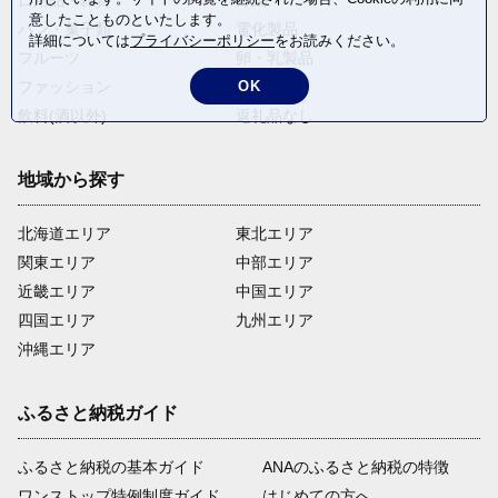
意したことものといたします。
パン・菓子類
電化製品
詳細については
プライバシーポリシー
をお読みください。
フルーツ
卵・乳製品
ファッション
米・穀物
OK
飲料(酒以外)
返礼品なし
地域から探す
北海道エリア
東北エリア
関東エリア
中部エリア
近畿エリア
中国エリア
四国エリア
九州エリア
沖縄エリア
ふるさと納税ガイド
ふるさと納税の基本ガイド
ANAのふるさと納税の特徴
ワンストップ特例制度ガイド
はじめての方へ