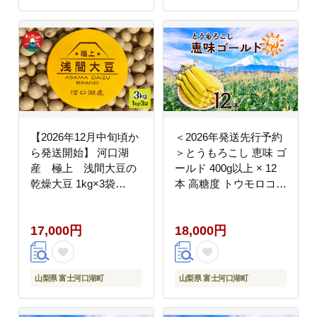
FEM001
【2026年12月中旬頃か
＜2026年発送先行予約
ら発送開始】 河口湖
＞とうもろこし 恵味 ゴ
産 極上 浅間大豆の
ールド 400g以上 × 12
乾燥大豆 1kg×3袋
本 高糖度 トウモロコシ
FEH002
スイートコーン 玉蜀黍
イエローコーン 黄 夏野
17,000円
18,000円
菜 甘い ジューシー 野
菜 おやつ 旬 産地直送
送料無料 湖南野菜出荷
組合 山梨県 富士河口湖
山梨県 富士河口湖町
山梨県 富士河口湖町
町 FEM004