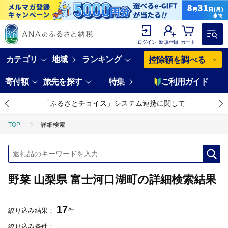
ログイン
新規登録
カート
カテゴリ
地域
ランキング
控除額を調べる
寄付額
旅先を探す
特集
ご利用ガイド
「ふるさとチョイス」システム連携に関して
TOP
詳細検索
野菜 山梨県 富士河口湖町の詳細検索結果
17
絞り込み結果：
件
絞り込み条件：