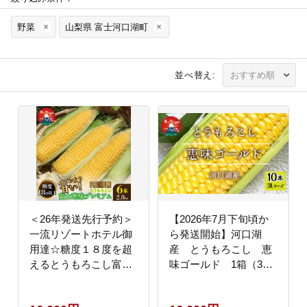
野菜
山梨県 富士河口湖町
並べ替え:
＜26年発送先行予約＞
【2026年7月下旬頃か
一流リゾートホテル御
ら発送開始】河口湖
用達☆糖度１８度を超
産 とうもろこし 恵
えるとうもろこし富士
味ゴールド 1箱（3L
恵味プレミアム６本 恵
サイズ10本入り）
味ゴールド スイートコ
FEH003