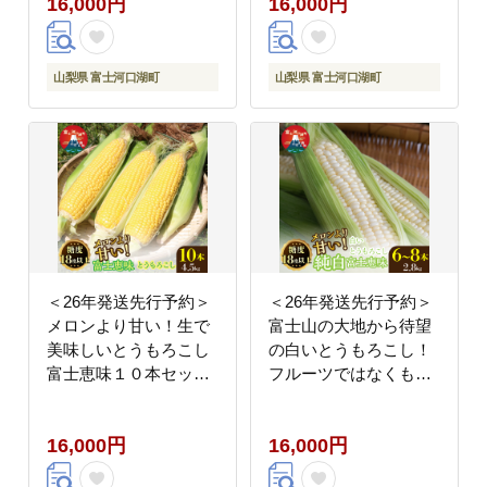
16,000円
16,000円
ーン FAH002
山梨県 富士河口湖町
山梨県 富士河口湖町
＜26年発送先行予約＞
＜26年発送先行予約＞
メロンより甘い！生で
富士山の大地から待望
美味しいとうもろこし
の白いとうもろこし！
富士恵味１０本セット
フルーツではなくもは
惠味ゴールド スイート
やスイーツ☆純白富士
コーン FAH003
恵味6～8本 白い恵味
16,000円
16,000円
FAH007