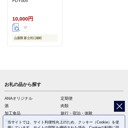
FDY005
10,000円
山梨県 富士河口湖町
お礼の品から探す
ANAオリジナル
定期便
酒
肉類
加工食品
旅行・宿泊・体験
魚介類
麺類
当サイトでは、サイト利便性向上のため、クッキー（Cookie）を使
用しています。サイトの閲覧を継続された場合、Cookieの利用に同
日用品・雑貨
野菜