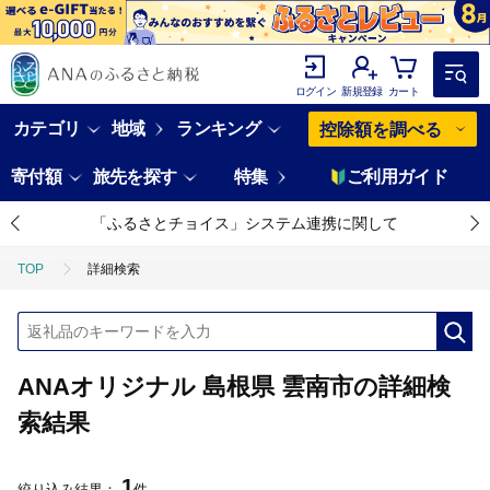
ログイン
新規登録
カート
カテゴリ
地域
ランキング
控除額を調べる
寄付額
旅先を探す
特集
ご利用ガイド
「ふるさとチョイス」システム連携に関して
TOP
詳細検索
ANAオリジナル 島根県 雲南市の詳細検
索結果
1
絞り込み結果：
件