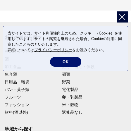
当サイトでは、サイト利便性向上のため、クッキー（Cookie）を使
お礼の品から探す
用しています。サイトの閲覧を継続された場合、Cookieの利用に同
意したことものといたします。
詳細については
プライバシーポリシー
をお読みください。
ANAオリジナル
定期便
酒
肉類
OK
加工食品
旅行・宿泊・体験
魚介類
麺類
日用品・雑貨
野菜
パン・菓子類
電化製品
フルーツ
卵・乳製品
ファッション
米・穀物
飲料(酒以外)
返礼品なし
地域から探す