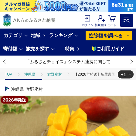
ログイン
新規登録
カート
カテゴリ
地域
ランキング
控除額を調べる
寄付額
旅先を探す
特集
ご利用ガイド
「ふるさとチョイス」システム連携に関して
+1
TOP
沖縄県
宜野座村
【2026年発送】新里農園のアップルマン
TOP
フルーツ
マンゴー
【2026年発送】新里農園のアップルマ
沖縄県
宜野座村