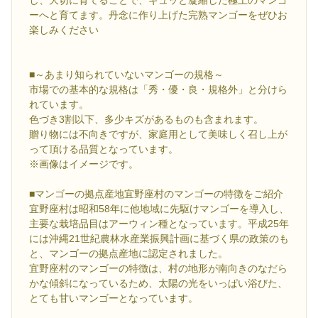
し、大切に育てることで、ギュッと凝縮した極上のマンゴ
ーへと育てます。丹念に作り上げた完熟マンゴーをぜひお
楽しみください
■～あまり知られていないマンゴーの規格～
市場での基本的な規格は「秀・優・良・規格外」と分けら
れています。
色づき3割以下、多少キズがあるものも含まれます。
贈り物には不向きですが、家庭用として美味しく召し上が
って頂ける品質となっています。
※画像はイメージです。
■マンゴーの拠点産地宜野座村のマンゴーの特徴をご紹介
宜野座村は昭和58年に他地域に先駆けマンゴーを導入し、
主要な栽培品目はアーウィン種となっています。平成25年
には沖縄21世紀農林水産業振興計画に基づく県の政策のも
と、マンゴーの拠点産地に認定されました。
宜野座村のマンゴーの特徴は、村の地形が南向きのなだら
かな傾斜になっているため、太陽の光をいっぱい浴びた、
とても甘いマンゴーとなっています。