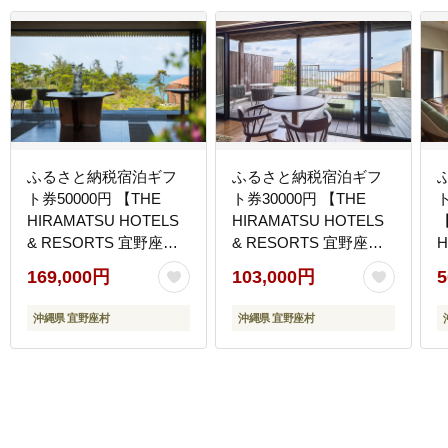
ふるさと納税宿泊ギフ
ふるさと納税宿泊ギフ
ト券50000円 【THE
ト券30000円 【THE
HIRAMATSU HOTELS
HIRAMATSU HOTELS
【
& RESORTS 宜野座】
& RESORTS 宜野座】
H
ひらまつ ホテルブラン
ひらまつ ホテルブラン
169,000円
103,000円
5
ド 滞在型リゾート コバ
ド 滞在型リゾート コバ
ルトブルー 亜熱帯グリ
ルトブルー 亜熱帯グリ
沖縄県 宜野座村
沖縄県 宜野座村
ーン 朝日 自然 美食 居
ーン 朝日 自然 美食 居
心地 マリンスポーツ 沖
心地 マリンスポーツ 沖
縄の海 旅行 記念日 贅沢
縄の海 旅行 記念日 贅沢
リゾートホテル 特別な
リゾートホテル 特別な
くつろぎ 人気 至福 楽し
くつろぎ 人気 至福 楽し
み
み