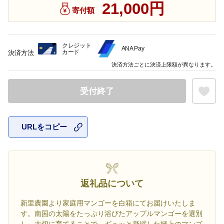
21,000円
寄付額
クレジット
ANA Pay
カード
決済方法
決済方法ごとに決済上限額が異なります。
受付終了
URLをコピー
お気に入
返礼品について
新里農園より家庭用マンゴーを白箱にてお届けいたしま
す。南国の太陽をたっぷり浴びたアップルマンゴーを選別