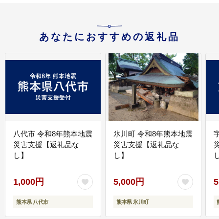
あなたにおすすめの返礼品
八代市 令和8年熊本地震
氷川町 令和8年熊本地震
災害支援【返礼品な
災害支援【返礼品な
し】
し】
し
1,000円
5,000円
5
熊本県 八代市
熊本県 氷川町