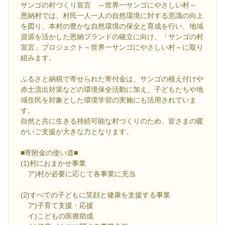
サンゴの村づくり宣言 ～世界一サンゴにやさしい村～
恩納村では、村民一人一人の自然環境に対する意識の向上
を図り、本村の豊かな自然環境の保全と育成を行い、地域
資源を活かした恩納ブランドの確立に向け、「サンゴの村
宣言」プロジェクト～世界一サンゴにやさしい村～に取り
組みます。
ふるさと納税で寄せられた寄付金は、サンゴの植え付けや
赤土流出対策などの環境保全活動に加え、子どもたちや地
域住民を対象とした環境学習の実施にも活用されていま
す。
自然と共に生きる持続可能な村づくりのため、皆さまの暖
かいご支援が大きな力となります。
■寄附金の使い道■
(1)村におまかせ事業
ア)村が必要に応じて各事業に充当
(2)すべての子どもに笑顔と健康を支援する事業
ア)子育て支援・応援
イ)こどもの医療助成