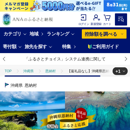
ログイン
新規登録
カート
カテゴリ
地域
ランキング
控除額を調べる
寄付額
旅先を探す
特集
ご利用ガイド
「ふるさとチョイス」システム連携に関して
+1
TOP
沖縄県
恩納村
【返礼品なし】沖縄県恩納村ふるさと応援
TOP
返礼品なし
【返礼品なし】沖縄県恩納村ふるさと応援寄附金 2
沖縄県
恩納村