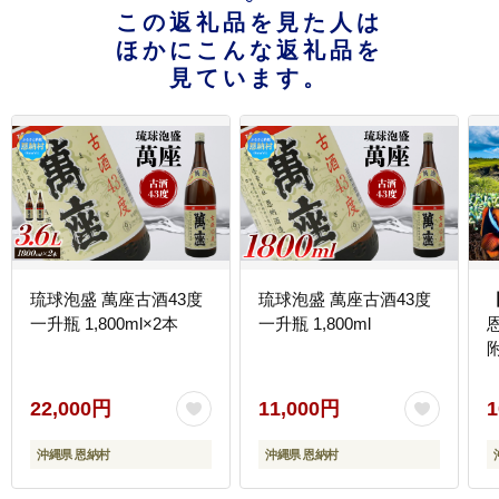
この返礼品を見た人は
ほかにこんな返礼品を
見ています。
琉球泡盛 萬座古酒43度
琉球泡盛 萬座古酒43度
一升瓶 1,800ml×2本
一升瓶 1,800ml
附
22,000円
11,000円
1
沖縄県 恩納村
沖縄県 恩納村