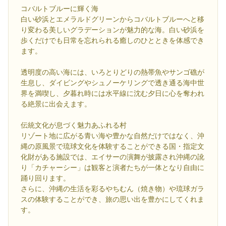
コバルトブルーに輝く海
白い砂浜とエメラルドグリーンからコバルトブルーへと移
り変わる美しいグラデーションが魅力的な海。白い砂浜を
歩くだけでも日常を忘れられる癒しのひとときを体感でき
ます。
透明度の高い海には、いろとりどりの熱帯魚やサンゴ礁が
生息し、ダイビングやシュノーケリングで透き通る海中世
界を満喫し、夕暮れ時には水平線に沈む夕日に心を奪われ
る絶景に出会えます。
伝統文化が息づく魅力あふれる村
リゾート地に広がる青い海や豊かな自然だけではなく、沖
縄の原風景で琉球文化を体験することができる国・指定文
化財がある施設では、エイサーの演舞が披露され沖縄の訛
り「カチャーシー」は観客と演者たちが一体となり自由に
踊り回ります。
さらに、沖縄の生活を彩るやちむん（焼き物）や琉球ガラ
スの体験することができ、旅の思い出を豊かにしてくれま
す。