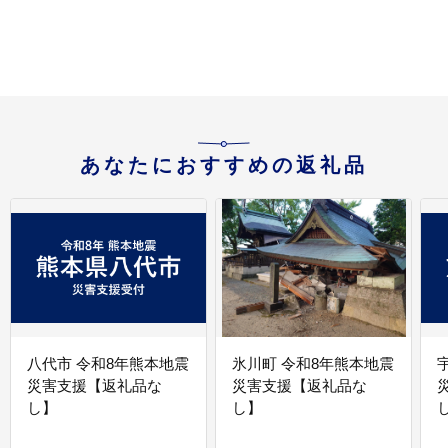
あなたにおすすめの返礼品
八代市 令和8年熊本地震
氷川町 令和8年熊本地震
災害支援【返礼品な
災害支援【返礼品な
し】
し】
し