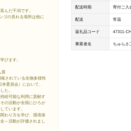
配送時期
寄付ご入
に富んだ干潟です。
サンゴの見れる場所は他に
配送
常温
返礼品コード
47311-C
事業者名
ちゅらさ
て学びます。
入賞
開催されている生物多様性
年日本委員会）において、
ました。
や持続可能な利用に貢献す
、その活動が全国にひろが
にしています。
の関わり方を学び、環境保
保全～活動が評価されまし