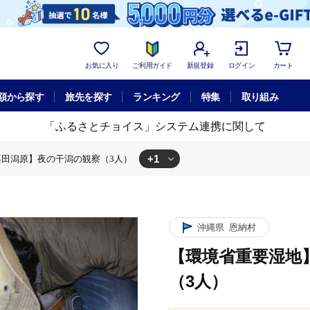
お気に入り
ご利用ガイド
新規登録
ログイン
カート
額から探す
旅先を探す
ランキング
特集
取り組み
「ふるさとチョイス」システム連携に関して
+1
田潟原】夜の干潟の観察（3人）
体験チケット
【環境省重要湿地】【屋嘉田潟原】夜の干潟の観察（3人
沖縄県
恩納村
【環境省重要湿地
（3人）