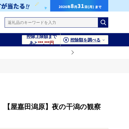
控除上限額まで
控除額を調べる
あと
***,***円
）
】【屋嘉田潟原】夜の干潟の観察