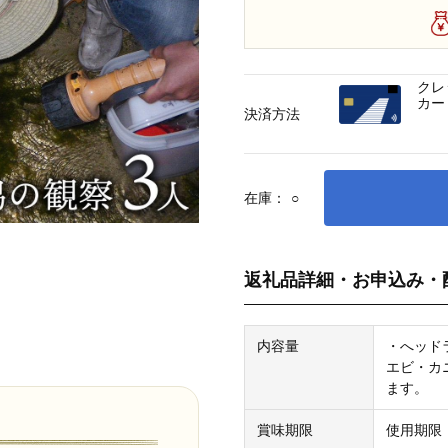
クレ
カー
決済方法
在庫：
○
返礼品詳細・お申込み・
内容量
・へッド
エビ・カ
ます。
賞味期限
使用期限