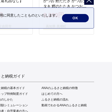
【返礼品なし】
かつお 鰹たたき かつおタ
タキ 鰹のたたき かつおの
タタキ 藁焼き わら焼き 魚
円
8,000円
の利用に同意したことものといたします。
さかな 海鮮 刺身 お刺身 冷
OK
凍 ご家庭用 グルメ 特産品
士吉田市
高知県 黒潮町
ご当地 本場 高知 黒潮町 ギ
フト 贈答品 人気 返礼品 ふ
るさと納税 魚介類 高知県
産 土佐名物 高知県 高評価
食卓 ご飯のお供 父の日 ギ
フト プレゼント[1669]
さと納税ガイド
と納税の基本ガイド
ANAのふるさと納税の特徴
トップ特例制度ガイド
はじめての方へ
告のしかた
ふるさと納税の流れ
限額シミュレーション
動画でわかるANAのふるさと納税
給者・自営業者の方へ