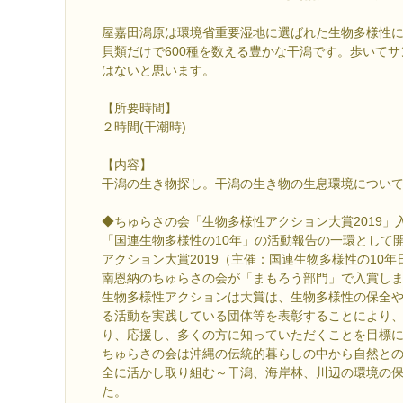
屋嘉田潟原は環境省重要湿地に選ばれた生物多様性
貝類だけで600種を数える豊かな干潟です。歩いて
はないと思います。
【所要時間】
２時間(干潮時)
【内容】
干潟の生き物探し。干潟の生き物の生息環境につい
◆ちゅらさの会「生物多様性アクション大賞2019」
「国連生物多様性の10年」の活動報告の一環として
アクション大賞2019（主催：国連生物多様性の10
南恩納のちゅらさの会が「まもろう部門」で入賞し
生物多様性アクションは大賞は、生物多様性の保全
る活動を実践している団体等を表彰することにより
り、応援し、多くの方に知っていただくことを目標
ちゅらさの会は沖縄の伝統的暮らしの中から自然と
全に活かし取り組む～干潟、海岸林、川辺の環境の
た。