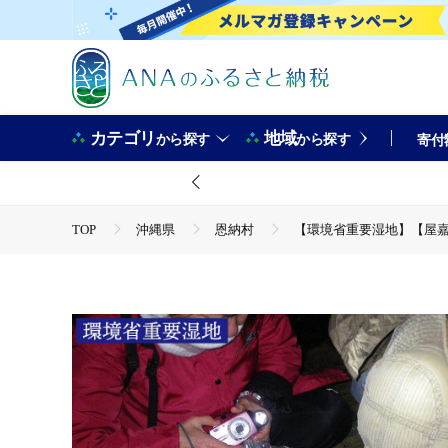
カテゴリ
地域
から探す
から探す
寄付
TOP
沖縄県
恩納村
【環境省重要湿地】【屋嘉
TOP
旅行・宿泊・体験
体験チケット
その他