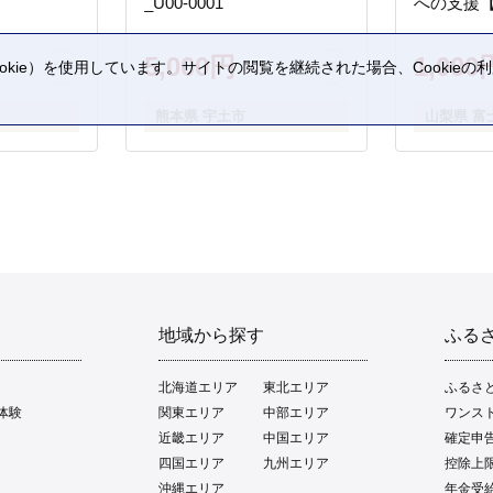
_U00-0001
への支援
5,000円
1,000
kie）を使用しています。サイトの閲覧を継続された場合、Cookie
。
熊本県 宇土市
山梨県 富
地域から探す
ふる
北海道エリア
東北エリア
ふるさ
体験
関東エリア
中部エリア
ワンス
近畿エリア
中国エリア
確定申
四国エリア
九州エリア
控除上
沖縄エリア
年金受