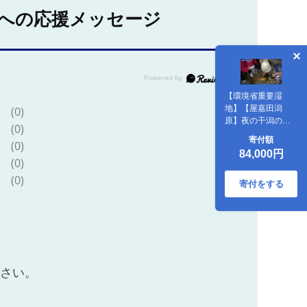
への応援メッセージ
【環境省重要湿
地】【屋嘉田潟
(0)
原】夜の干潟の観
(0)
察（3人）
寄付額
(0)
84,000円
(0)
(0)
寄付をする
ださい。