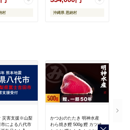
納村
沖縄県 恩納村
 災害支援※山梨
かつおのたたき 明神水産
田市による八代市
わら焼き鰹 500g 鰹 カツオ