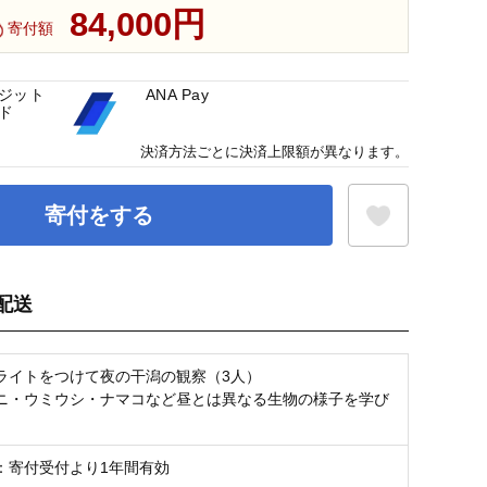
84,000円
寄付額
ジット
ANA Pay
ド
決済方法ごとに決済上限額が異なります。
寄付をする
配送
お気に入り登録
ライトをつけて夜の干潟の観察（3人）
ニ・ウミウシ・ナマコなど昼とは異なる生物の様子を学び
：寄付受付より1年間有効