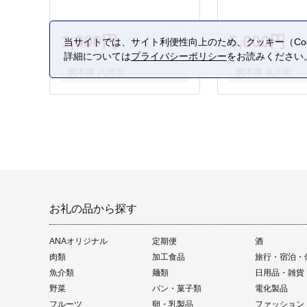
1,000円
5,000円
当サイトでは、サイト利便性向上のため、クッキー（Coo
詳細については
プライバシーポリシー
をお読みください
熊本県 八代市
熊本県 氷川町
お礼の品から探す
ANAオリジナル
定期便
酒
肉類
加工食品
旅行・宿泊・
魚介類
麺類
日用品・雑貨
野菜
パン・菓子類
電化製品
フルーツ
卵・乳製品
ファッション