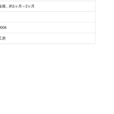
金後、約1ヶ月～2ヶ月
H006
工房