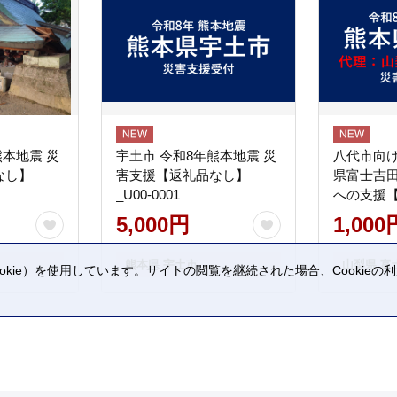
熊本地震 災
宇土市 令和8年熊本地震 災
八代市向け
なし】
害支援【返礼品なし】
県富士吉
_U00-0001
への支援
5,000円
1,000
熊本県 宇土市
山梨県 富
kie）を使用しています。サイトの閲覧を継続された場合、Cookie
。