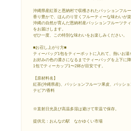
沖縄県産紅茶と恩納村で収穫されたパッションフル
香り豊かで、ほんのり甘くフルーティーな味わいが
沖縄の自然が育んだ恩納村産パッションフルーツテ
をお届けします。
ぜひ一度、この特別な味わいをお楽しみください。
■お召し上がり方■
ティーバッグ1包をティーポットに入れて、熱いお湯
お好みの色の濃さになるまでティーバッグを上下に
1包でティーカップ1〜2杯が目安です。
【原材料名】
紅茶(沖縄県産)、パッションフルーツ果皮、パッシ
テビア/香料
※直射日光及び高温多湿は避けて常温で保存。
提供元：おんなの駅 なかゆくい市場