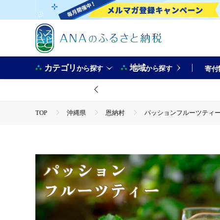
カテゴリ
地域
から探す
から探す
寄付
TOP
沖縄県
恩納村
パッションフルーツティー
TOP
飲料（酒以外）
ソフトドリンク
お茶