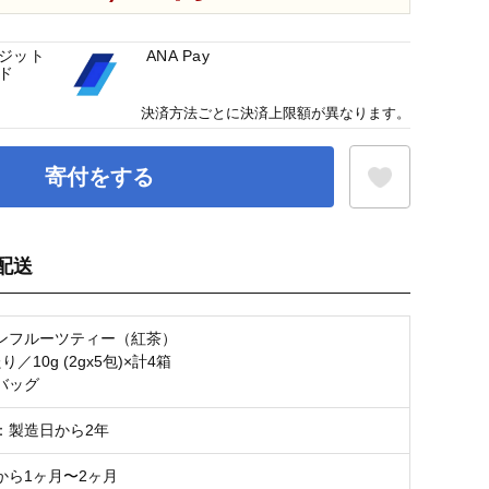
ジット
ANA Pay
ド
決済方法ごとに決済上限額が異なります。
寄付をする
配送
お気に入り登録
ンフルーツティー（紅茶）
／10g (2gx5包)×計4箱
バッグ
：製造日から2年
から1ヶ月〜2ヶ月