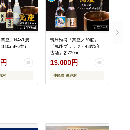
萬座」NAVI 満
琉球泡盛「萬座／30度」
800ml×6本）
「萬座ブラック／43度3年
古酒」各720ml
0円
13,000円
納村
沖縄県 恩納村