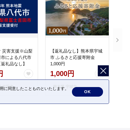
 災害支援※山梨
【返礼品なし】熊本県宇城
田市による八代市
市 ふるさと応援寄附金
【返礼品なし】
1,000円
円
1,000円
士吉田市
熊本県 宇城市
の利用に同意したことものといたします。
OK