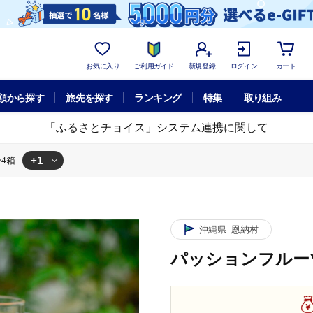
お気に入り
ご利用ガイド
新規登録
ログイン
カート
額から探す
旅先を探す
ランキング
特集
取り組み
「ふるさとチョイス」システム連携に関して
+1
4箱
パッションフルーツティー4箱
沖縄県
恩納村
パッションフルー