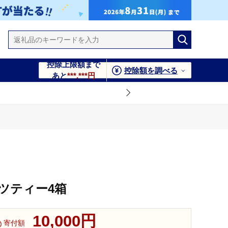
控除上限額まで
控除額を調べる
あと
***,***円
ツティー4箱
10,000円
寄付額