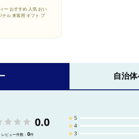
ィー おすすめ 人気 おい
ジナル 来客用 ギフト プ
ー
自治体
★
5
0.0
★
4
★
3
0
レビュー件数：
件