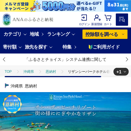
ログイン
新規登録
カート
カテゴリ
地域
ランキング
控除額を調べる
寄付額
旅先を探す
特集
ご利用ガイド
「ふるさとチョイス」システム連携に関して
+1
TOP
沖縄県
恩納村
リザンシーパークホテル谷茶ベイ 館内利用券
TOP
旅行・宿泊・体験
宿泊券
リザンシーパークホテル谷茶ベイ
沖縄県
恩納村