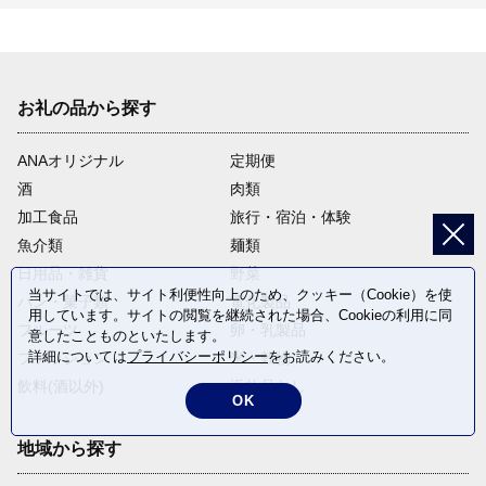
お礼の品から探す
ANAオリジナル
定期便
酒
肉類
加工食品
旅行・宿泊・体験
魚介類
麺類
日用品・雑貨
野菜
当サイトでは、サイト利便性向上のため、クッキー（Cookie）を使
パン・菓子類
電化製品
用しています。サイトの閲覧を継続された場合、Cookieの利用に同
フルーツ
卵・乳製品
意したことものといたします。
詳細については
プライバシーポリシー
をお読みください。
ファッション
米・穀物
飲料(酒以外)
返礼品なし
OK
地域から探す