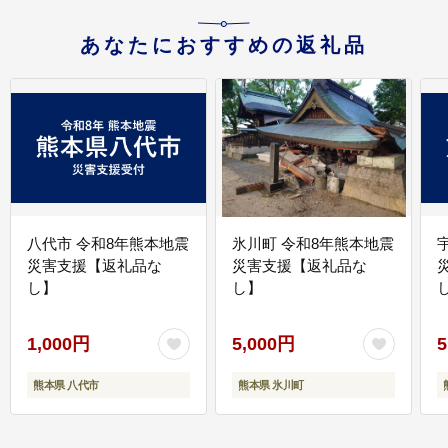
あなたにおすすめの返礼品
八代市 令和8年熊本地震
氷川町 令和8年熊本地震
災害支援【返礼品な
災害支援【返礼品な
し】
し】
し
1,000円
5,000円
5
熊本県 八代市
熊本県 氷川町