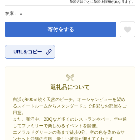
決済方法ごとに決済上限額が異なります。
在庫：
○
寄付をする
URLをコピー
お気に入
返礼品について
白浜が800ｍ続く天然のビーチ。オーシャンビューを望め
るスイートルームからスタンダードまで多彩なお部屋をご
用意。
また、和洋中、BBQなど多くのレストランやバー、年中通
してファミリーで楽しめるイベントを開催。
エメラルドグリーンの海まで徒歩0分、空の色を染めるサ
ンセット沖縄の海風、優しい波音が迎えてくれます。