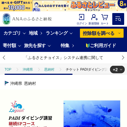
ログイン
新規登録
カート
カテゴリ
地域
ランキング
控除額を調べる
寄付額
旅先を探す
特集
ご利用ガイド
「ふるさとチョイス」システム連携に関して
+2
TOP
沖縄県
恩納村
チケット PADIダイビング講習 ｜ デ
TOP
旅行・宿泊・体験
体験チケット
その他体験チケット
沖縄県
恩納村
TOP
日用品・雑貨
スポーツ用品
チケット PADIダイビン