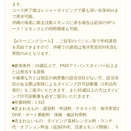
ます。
コース終了後はレジャーダイビングで最も深い水深40mま
で潜水可能。
沖縄の海底に眠る沈船エモンズに潜る場合は必須のSPコ
ース！エモンズとの同時開催も可能。
【eラーニングコース】…ご自宅のパソコン等で学科講習
を完結できますので、沖縄での講習は海洋実習3DIVE含む
実技のみとなります。
■参加条件：15歳以上で、PADIアドバンスダイバー以上ま
たは相当する資格
※健康な方とは指定の病歴書の該当項目がない方。該当項
目がある際は医師によるダイビング許可診断書（1年以内
発行）をご提示いただきます。また65歳以上の方はダイビ
ング許可診断書を必ずご提示いただきます。
■所要時間：1.5日
■含まれるもの：講習料・申請料・テキスト代・海洋実習3
DIVE・ボート乗船料・保険・施設利用料
■含まれないもの：ダイビング器材レンタル料・ランチ
代・オプション料金（追加DIVE、沈潜エモンズ開催）、3