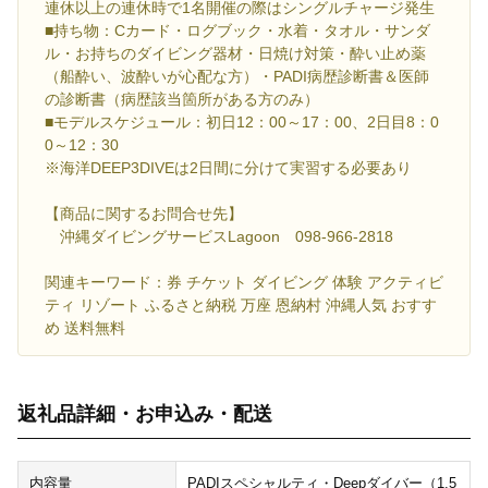
連休以上の連休時で1名開催の際はシングルチャージ発生
■持ち物：Cカード・ログブック・水着・タオル・サンダ
ル・お持ちのダイビング器材・日焼け対策・酔い止め薬
（船酔い、波酔いが心配な方）・PADI病歴診断書＆医師
の診断書（病歴該当箇所がある方のみ）
■モデルスケジュール：初日12：00～17：00、2日目8：0
0～12：30
※海洋DEEP3DIVEは2日間に分けて実習する必要あり
【商品に関するお問合せ先】
沖縄ダイビングサービスLagoon 098-966-2818
関連キーワード：券 チケット ダイビング 体験 アクティビ
ティ リゾート ふるさと納税 万座 恩納村 沖縄人気 おすす
め 送料無料
返礼品詳細・お申込み・配送
内容量
PADIスペシャルティ・Deepダイバー（1.5