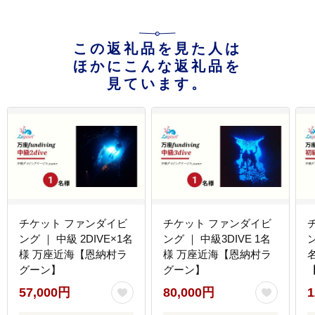
この返礼品を見た人は
ほかにこんな返礼品を
見ています。
チケット ファンダイビ
チケット ファンダイビ
ング ｜ 中級 2DIVE×1名
ング ｜ 中級3DIVE 1名
ン
様 万座近海【恩納村ラ
様 万座近海【恩納村ラ
グーン】
グーン】
57,000円
80,000円
1