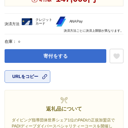
クレジット
ANA Pay
カード
決済方法
決済方法ごとに決済上限額が異なります。
在庫：
○
寄付をする
URLをコピー
お気に入
返礼品について
ダイビング指導団体世界シェア1位のPADIの正規加盟店で
PADIディープダイバースペシャリティーコースを開催し