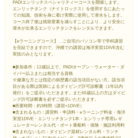
PADIエンリッチスペシャリティーコースを開催します。
エンリッチタンク（ナイトロックス）を使用するにあたっ
ての知識、技術を身に着け実際に使用して潜水をします。
コース終了後は残留窒素を減らすことにより、より安全に
潜水が出来るエンリッチタンクをレンタルできます。
【eラーニングコース】…ご自宅のパソコン等で学科講習
を完結できますので、沖縄での講習は海洋実習1DIVE含む
実技のみとなります。
■参加条件：12歳以上で、PADIオープン・ウォーター・ダ
イバー以上または相当する資格
※健康な方とは指定の病歴書の該当項目がない方。該当項
目がある際は医師によるダイビング許可診断書（1年以内
発行）をご提示いただきます。また65歳以上の方はダイビ
ング許可診断書を必ずご提示いただきます。
■所要時間：約3時間（講習+1DIVE）
■含まれるもの：講習料・申請料・eラーニング料金・海洋
実習1DIVE・エンリッチタンク1本・エンリッチ専用レギ
ュレーターレンタル代・ボート乗船料・保険・施設利用料
■含まれないもの：ダイビング器材レンタル料・ランチ