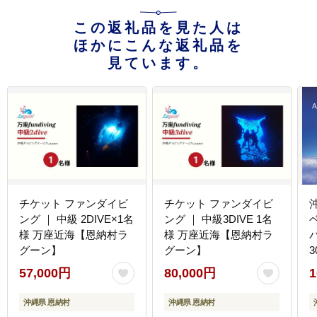
この返礼品を見た人は
ほかにこんな返礼品を
見ています。
チケット ファンダイビ
チケット ファンダイビ
ング ｜ 中級 2DIVE×1名
ング ｜ 中級3DIVE 1名
様 万座近海【恩納村ラ
様 万座近海【恩納村ラ
グーン】
グーン】
3
57,000円
80,000円
1
沖縄県 恩納村
沖縄県 恩納村