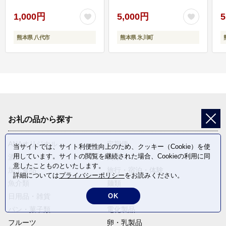
1,000円
5,000円
5
熊本県 八代市
熊本県 氷川町
お礼の品から探す
ANAオリジナル
定期便
当サイトでは、サイト利便性向上のため、クッキー（Cookie）を使
用しています。サイトの閲覧を継続された場合、Cookieの利用に同
酒
肉類
意したことものといたします。
加工食品
旅行・宿泊・体験
詳細については
プライバシーポリシー
をお読みください。
魚介類
麺類
日用品・雑貨
野菜
OK
パン・菓子類
電化製品
フルーツ
卵・乳製品