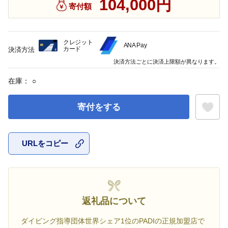
104,000円
寄付額
クレジット
ANA Pay
カード
決済方法
決済方法ごとに決済上限額が異なります。
在庫：
○
寄付をする
URLをコピー
お気に入
返礼品について
ダイビング指導団体世界シェア1位のPADIの正規加盟店で