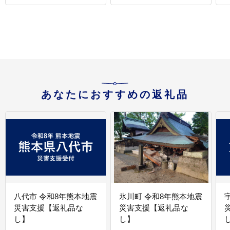
あなたにおすすめの返礼品
八代市 令和8年熊本地震
氷川町 令和8年熊本地震
災害支援【返礼品な
災害支援【返礼品な
し】
し】
し