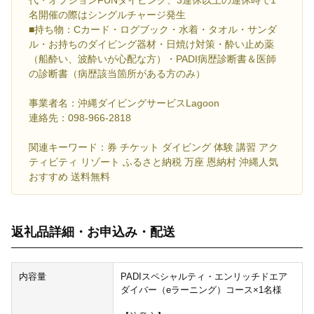
代・オプションFUNダイビング、3連休以上の連休時で1
名開催の際はシングルチャージ発生
■持ち物：Cカード・ログブック・水着・タオル・サンダ
ル・お持ちのダイビング器材・日焼け対策・酔い止め薬
（船酔い、波酔いが心配な方）・PADI病歴診断書＆医師
の診断書（病歴該当箇所がある方のみ）
事業者名：沖縄ダイビングサービスLagoon
連絡先：098-966-2818
関連キーワード：券 チケット ダイビング 体験 講習 アク
ティビティ リゾート ふるさと納税 万座 恩納村 沖縄人気
おすすめ 送料無料
返礼品詳細・お申込み・配送
内容量
PADIスペシャルティ・エンリッチドエア
ダイバー（eラーニング）コース×1名様