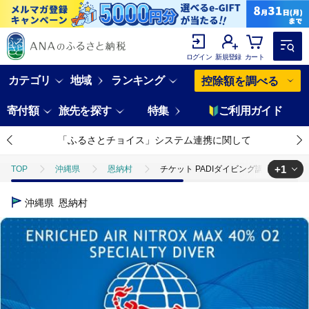
ログイン
新規登録
カート
カテゴリ
地域
ランキング
控除額を調べる
寄付額
旅先を探す
特集
ご利用ガイド
「ふるさとチョイス」システム連携に関して
+1
TOP
沖縄県
恩納村
チケット PADIダイビング講習 ｜ エ
TOP
旅行・宿泊・体験
体験チケット
その他体験チケット
沖縄県
恩納村