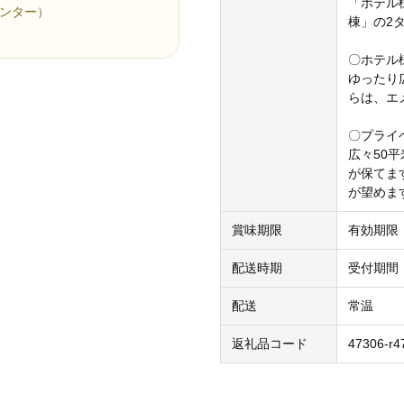
「ホテル
約センター）
棟」の2
〇ホテル
ゆったり
らは、エ
〇プライ
広々50
が保てま
が望めま
賞味期限
有効期限
配送時期
受付期間
配送
常温
返礼品コード
47306-r4