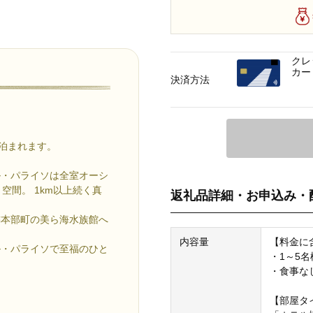
クレ
カー
決済方法
泊まれます。
ル・パライソは全室オーシ
空間。 1km以上続く真
返礼品詳細・お申込み・
隣本部町の美ら海水族館へ
内容量
【料金に
ル・パライソで至福のひと
・1～5名
・食事な
【部屋タ