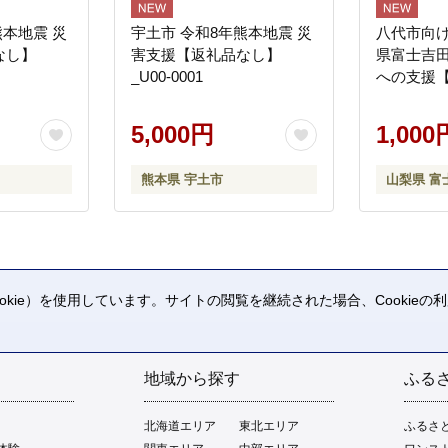
熊本地震 災
宇土市 令和8年熊本地震 災
八代市向け
なし】
害支援【返礼品なし】
県富士吉
_U00-0001
への支援
5,000円
1,000
熊本県 宇土市
山梨県 富
kie）を使用しています。サイトの閲覧を継続された場合、Cookie
。
地域から探す
ふる
北海道エリア
東北エリア
ふるさ