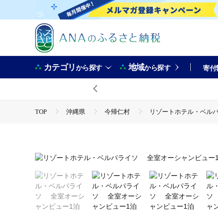
カテゴリ
地域
から探す
から探す
寄付
TOP
沖縄県
今帰仁村
リゾートホテル・ベルパ
TOP
ANAオリジナル
ANA関連返礼品
ホテル