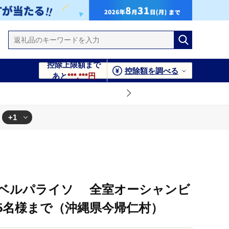
控除上限額まで
控除額を調べる
あと
***,***円
+1
泊り1～5名様まで（沖縄県今帰仁村）
ベルパライソ 全室オーシャンビ
～5名様まで（沖縄県今帰仁村）