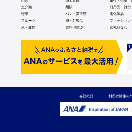
肉類
加工食品
旅行・宿泊・
魚介類
麺類
日用品・雑貨
野菜
パン・菓子類
電化製品
フルーツ
卵・乳製品
ファッション
米・穀物
飲料(酒以外)
返礼品なし
会社概要
利用者情報の