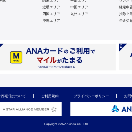
体験
関東エリア
中部エリア
ワンス
近畿エリア
中国エリア
確定申
四国エリア
九州エリア
控除上
沖縄エリア
年金受
外部送信について
ご利用規約
プライバシーポリシー
お問
Copyright ©ANA Akindo Co., Ltd