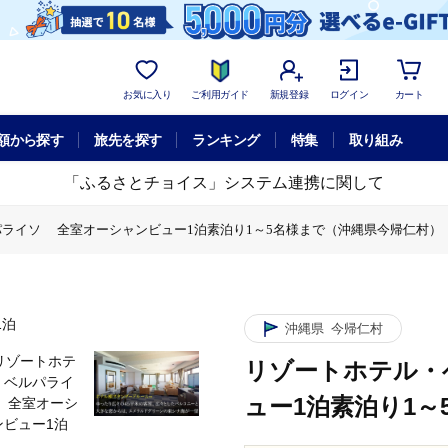
お気に入り
ご利用ガイド
新規登録
ログイン
カート
額から探す
旅先を探す
ランキング
特集
取り組み
「ふるさとチョイス」システム連携に関して
ライソ 全室オーシャンビュー1泊素泊り1～5名様まで（沖縄県今帰仁村）
クーポン
リゾートホテル・ベルパライソ 全室オーシャンビュー1泊素
沖縄県
今帰仁村
リゾートホテル・
ュー1泊素泊り1