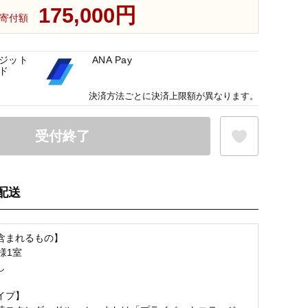
175,000円
寄付額
ジット
ANA Pay
ド
決済方法ごとに決済上限額が異なります。
受付終了
配送
お気に入り登録
含まれるもの】
様1室
し
イプ】