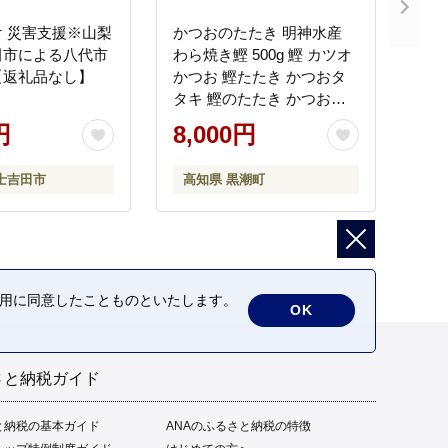
 災害支援※山梨
かつおのたたき 明神水産
田市による八代市
わら焼き鰹 500g 鰹 カツオ
【返礼品なし】
かつお 鰹たたき かつおタ
タキ 鰹のたたき かつおの
タタキ 藁焼き わら焼き 魚
円
8,000円
さかな 海鮮 刺身 お刺身 冷
凍 ご家庭用 グルメ 特産品
士吉田市
高知県 黒潮町
ご当地 本場 高知 黒潮町 ギ
フト 贈答品 人気 返礼品 ふ
るさと納税 魚介類 高知県
産 土佐名物 高知県 高評価
食卓 ご飯のお供 父の日 ギ
フト プレゼント[1669]
の利用に同意したことものといたします。
OK
さと納税ガイド
と納税の基本ガイド
ANAのふるさと納税の特徴