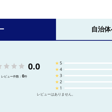
ー
自治体
★
5
0.0
★
4
★
3
0
レビュー件数：
件
★
2
★
1
レビューはありません。