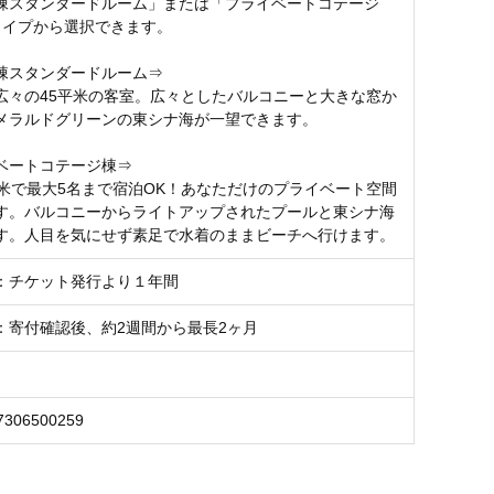
棟スタンダードルーム」または「プライベートコテージ
タイプから選択できます。
棟スタンダードルーム⇒
広々の45平米の客室。広々としたバルコニーと大きな窓か
メラルドグリーンの東シナ海が一望できます。
ベートコテージ棟⇒
平米で最大5名まで宿泊OK！あなただけのプライベート空間
す。バルコニーからライトアップされたプールと東シナ海
す。人目を気にせず素足で水着のままビーチへ行けます。
：チケット発行より１年間
：寄付確認後、約2週間から最長2ヶ月
7306500259