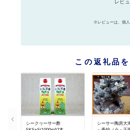
レビュ
※レビューは、個人
この返礼品
シークヮーサー酢
シーサー陶房大
SKS+S(1000ml)2本
～香炉（小・正