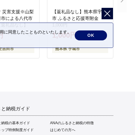
 災害支援※山梨
【返礼品なし】熊本県宇城
田市による八代市
市 ふるさと応援寄附金
【返礼品なし】
1,000円
の利用に同意したことものといたします。
円
1,000円
OK
士吉田市
熊本県 宇城市
さと納税ガイド
と納税の基本ガイド
ANAのふるさと納税の特徴
トップ特例制度ガイド
はじめての方へ