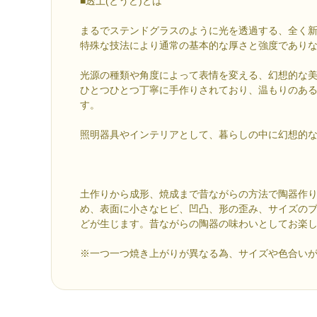
■透土(とうど)とは
まるでステンドグラスのように光を透過する、全く
特殊な技法により通常の基本的な厚さと強度であり
光源の種類や角度によって表情を変える、幻想的な
ひとつひとつ丁寧に手作りされており、温もりのあ
す。
照明器具やインテリアとして、暮らしの中に幻想的
土作りから成形、焼成まで昔ながらの方法で陶器作
め、表面に小さなヒビ、凹凸、形の歪み、サイズの
どが生じます。昔ながらの陶器の味わいとしてお楽
※一つ一つ焼き上がりが異なる為、サイズや色合い