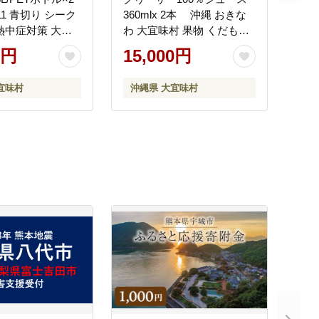
11 青切り シーク
360mlx 2本 沖縄 おきな
熱中症対策 大容
わ 大宜味村 果物 くだもの
シング 調味料 ジ
果実 シークワーサー しー
0円
15,000円
み物 調理 酸味 ノ
くわーさー みかん 沖縄県
ストレート 取り
産 ジュース お取り寄せ 話
宜味村
沖縄県 大宜味村
 くだもの ご当地
題 ドリンク ドレッシング
果汁 トロピカル
国産 県産 送料無料 やんば
る ノビレチン