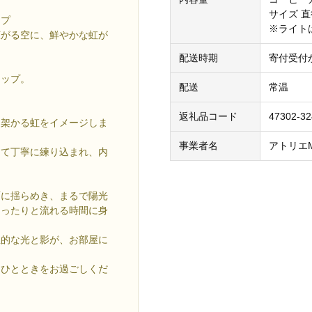
サイズ 直
ップ
※ライト
広がる空に、鮮やかな虹が
配送時期
寄付受付
カップ。
配送
常温
返礼品コード
47302-32
に架かる虹をイメージしま
事業者名
アトリエMi
って丁寧に練り込まれ、内
面に揺らめき、まるで陽光
ゆったりと流れる時間に身
想的な光と影が、お部屋に
ぐひとときをお過ごしくだ