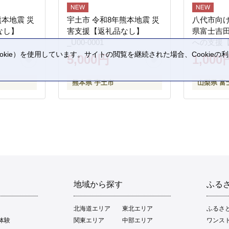
熊本地震 災
宇土市 令和8年熊本地震 災
八代市向け
なし】
害支援【返礼品なし】
県富士吉
_U00-0001
への支援
kie）を使用しています。サイトの閲覧を継続された場合、Cookie
5,000円
1,000
。
熊本県 宇土市
山梨県 富
地域から探す
ふる
北海道エリア
東北エリア
ふるさ
体験
関東エリア
中部エリア
ワンス