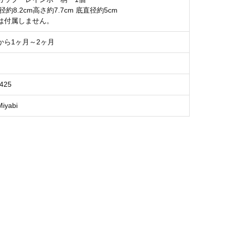
径約8.2cm高さ約7.7cm 底直径約5cm
は付属しません。
から1ヶ月～2ヶ月
425
yabi