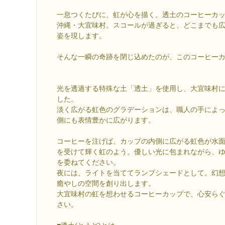
一息つくたびに、虹が心を描く。透土のコーヒーカ
沖縄・大宜味村。スコールが過ぎると、どこまでも
姿を現します。
そんな一瞬の奇跡を閉じ込めたのが、このコーヒー
光を透過する特殊な土「透土」を使用し、大宜味村
した。
淡く広がる虹色のグラデーションは、職人の手によ
側にも表情豊かに広がります。
コーヒーを注げば、カップの内側に広がる虹色が水
を受けて輝く虹のよう。優しい光に包まれながら、
を委ねてください。
夜には、ライトを当ててランプシェードとして。幻
癒やしの空間を創り出します。
大宜味村の虹を想わせるコーヒーカップで、心安ら
さい。