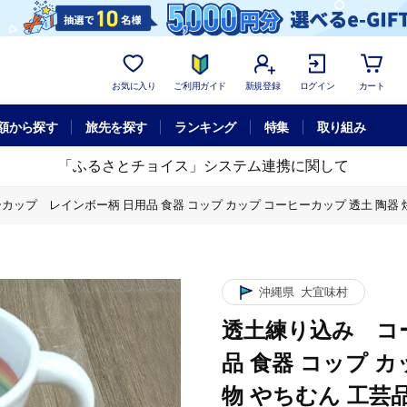
お気に入り
ご利用ガイド
新規登録
ログイン
カート
額から探す
旅先を探す
ランキング
特集
取り組み
「ふるさとチョイス」システム連携に関して
ップ レインボー柄 日用品 食器 コップ カップ コーヒーカップ 透土 陶器 焼
カップ コーヒーカップ 透土 陶器 焼物 やちむん 工芸品 伝統工芸 虹柄 インテ
カップ コーヒーカップ 透土 陶器 焼物 やちむん 工芸品 伝統工芸 虹柄 インテ
沖縄県
大宜味村
透土練り込み コ
品 食器 コップ カ
物 やちむん 工芸