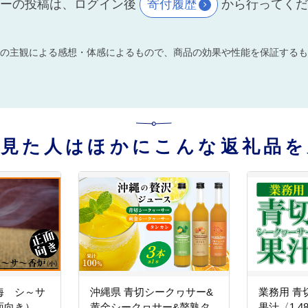
ーの投稿は、ログイン後
寄付履歴
から行ってく
の主観による感想・体感によるもので、商品の効果や性能を保証するも
を見た人はほかにこんな返礼品を
海 シ～サ
沖縄県 青切シークヮサー&
業務用 青
面向き）
黄金シークヮサー&贅熟タ
果汁〈1.4