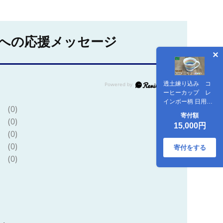
への応援メッセージ
透土練り込み コ
ーヒーカップ レ
インボー柄 日用品
(0)
食器 コップ カップ
寄付額
(0)
コーヒーカップ 透
15,000円
土 陶器 焼物 やちむ
(0)
ん 工芸品 伝統工芸
(0)
虹柄 インテリア プ
寄付をする
レゼント ギフト 贈
(0)
り物 贈答品 ふるさ
と 沖縄県 大宜味村