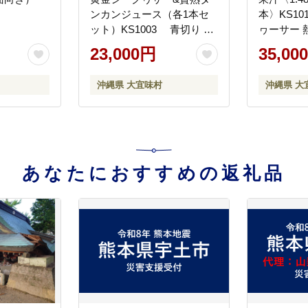
ンカンジュース（各1本セ
本〉KS10
ット）KS1003 青切り 黄
ヮーサー 
金 くがに シークヮーサー
量 ドレッ
23,000円
35,00
タンカン みかん 調味料 ジ
ュース 飲
ュース 飲み物 調理 カクテ
ビレチン 
沖縄県 大宜味村
沖縄県 大
ル お土産 果物 くだもの 取
寄せ 果物
り寄せ ご当地 やんばる ノ
やんばる 
ビレチン トロピカル 南国
南国
あなたにおすすめの返礼品