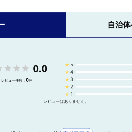
ー
自治体
★
5
0.0
★
4
★
3
0
レビュー件数：
件
★
2
★
1
レビューはありません。