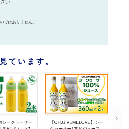
ださい。
のではありません。
見ています。
切シークヮーサー
【OH.GIVEMELOVE】シー
8L/PETボトル×2
クヮーサー100％ジュース