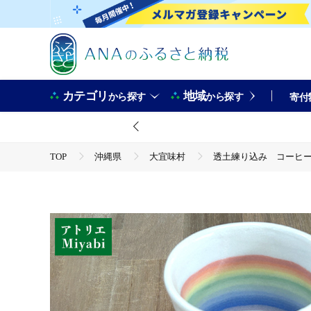
カテゴリ
地域
から探す
から探す
寄付
TOP
沖縄県
大宜味村
透土練り込み コーヒーカ
TOP
日用品・雑貨
透土練り込み コーヒーカップ レインボー柄 日用品 食器 コップ 
味村
TOP
日用品・雑貨
伝統工芸品
透土練り込み コーヒーカップ レインボー柄 日用品 食器 コップ 
味村