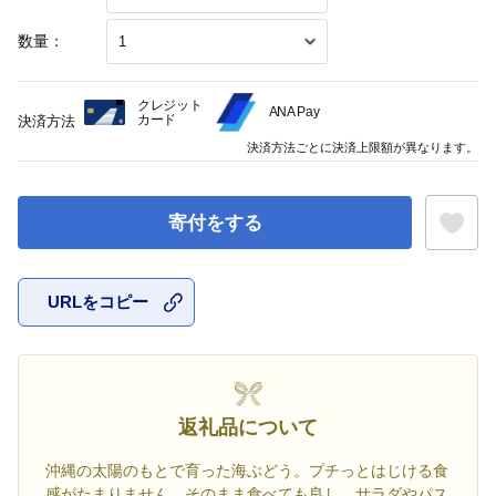
数量：
クレジット
ANA Pay
カード
決済方法
決済方法ごとに決済上限額が異なります。
寄付をする
URLをコピー
お気に入
返礼品について
沖縄の太陽のもとで育った海ぶどう。プチっとはじける食
感がたまりません。そのまま食べても良し、サラダやパス