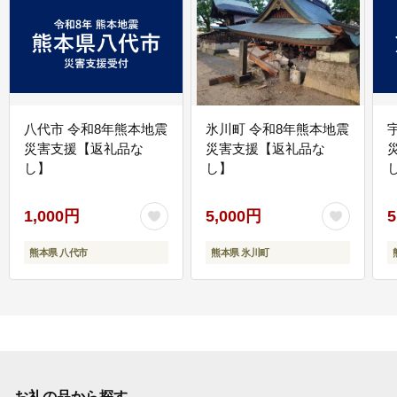
八代市 令和8年熊本地震
氷川町 令和8年熊本地震
災害支援【返礼品な
災害支援【返礼品な
し】
し】
し
1,000円
5,000円
5
熊本県 八代市
熊本県 氷川町
お礼の品から探す