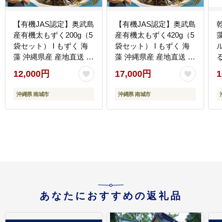
【有機JAS認定】奥武島
【有機JAS認定】奥武島
乾
産有機太もずく200g（5
産有機太もずく420g（5
袋セット） I もずく 海
袋セット） I もずく 海
藻 沖縄県産 産地直送 ヘ
藻 沖縄県産 産地直送 ヘ
ルシー 沖縄県 南城市 ふ
ルシー 沖縄県 南城市 ふ
12,000円
17,000円
1
るさと納税 農業生産法
るさと納税 農業生産法
人(株)島酒家
人(株)島酒家
沖縄県 南城市
沖縄県 南城市
あなたにおすすめの返礼品