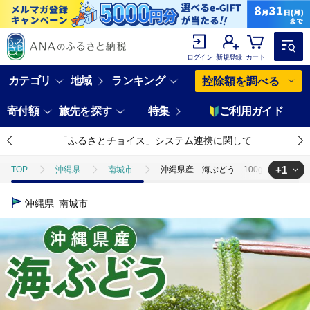
ログイン
新規登録
カート
カテゴリ
地域
ランキング
控除額を調べる
寄付額
旅先を探す
特集
ご利用ガイド
「ふるさとチョイス」システム連携に関して
+1
TOP
沖縄県
南城市
沖縄県産 海ぶどう 100g（ご自宅用）
TOP
魚介類
沖縄県産 海ぶどう 100g（ご自宅用）|海ぶどう 新
沖縄県
南城市