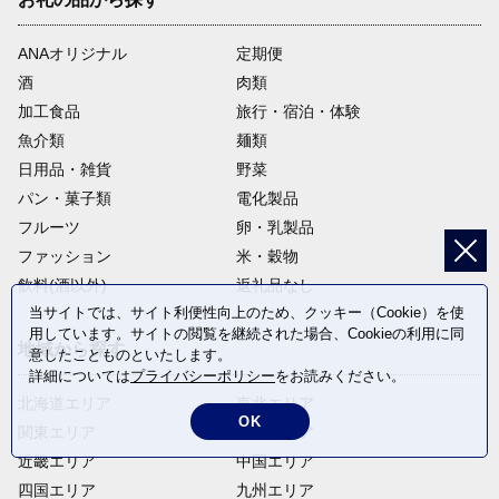
ANAオリジナル
定期便
酒
肉類
加工食品
旅行・宿泊・体験
魚介類
麺類
日用品・雑貨
野菜
パン・菓子類
電化製品
フルーツ
卵・乳製品
ファッション
米・穀物
飲料(酒以外)
返礼品なし
当サイトでは、サイト利便性向上のため、クッキー（Cookie）を使
用しています。サイトの閲覧を継続された場合、Cookieの利用に同
地域から探す
意したことものといたします。
詳細については
プライバシーポリシー
をお読みください。
北海道エリア
東北エリア
OK
関東エリア
中部エリア
近畿エリア
中国エリア
四国エリア
九州エリア