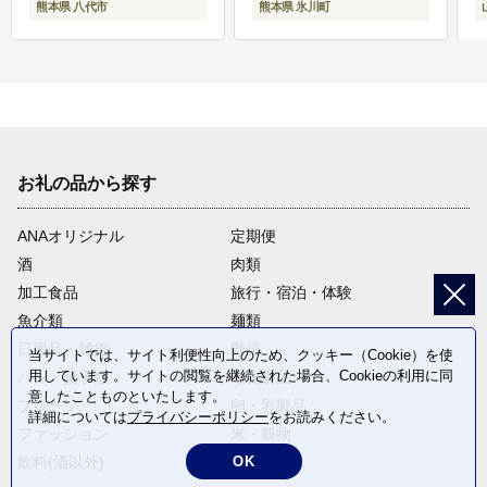
熊本県 八代市
熊本県 氷川町
お礼の品から探す
ANAオリジナル
定期便
酒
肉類
加工食品
旅行・宿泊・体験
魚介類
麺類
日用品・雑貨
野菜
当サイトでは、サイト利便性向上のため、クッキー（Cookie）を使
用しています。サイトの閲覧を継続された場合、Cookieの利用に同
パン・菓子類
電化製品
意したことものといたします。
フルーツ
卵・乳製品
詳細については
プライバシーポリシー
をお読みください。
ファッション
米・穀物
OK
飲料(酒以外)
返礼品なし