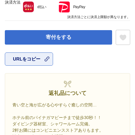
決済方法
d払い
PayPay
決済方法ごとに決済上限額が異なります。
寄付をする
URLをコピー
お気に入
返礼品について
青い空と海が広がる心やすらぐ癒しの空間…
ホテル前のパイナガマビーチまで徒歩30秒！！
ダイビング器材室、シャワールーム完備。
2軒お隣にはコンビニエンスストアありもます。