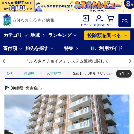
ログイン
新規登録
カート
カテゴリ
地域
ランキング
控除額を調べる
寄付額
旅先を探す
特集
ご利用ガイド
「ふるさとチョイス」システム連携に関して
+1
TOP
沖縄県
宮古島市
SZ01 ホテルサザンコースト宮古島
TOP
旅行・宿泊・体験
宿泊券
SZ01 ホテルサザンコー
沖縄県
宮古島市