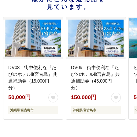
見ています。
DV08 街中便利な『た
DV09 街中便利な『た
びのホテルlit宮古島』共
びのホテルlit宮古島』共
通補助券（15,000円
通補助券（45,000円
【
分）
分）
50,000円
150,000円
5
沖縄県 宮古島市
沖縄県 宮古島市