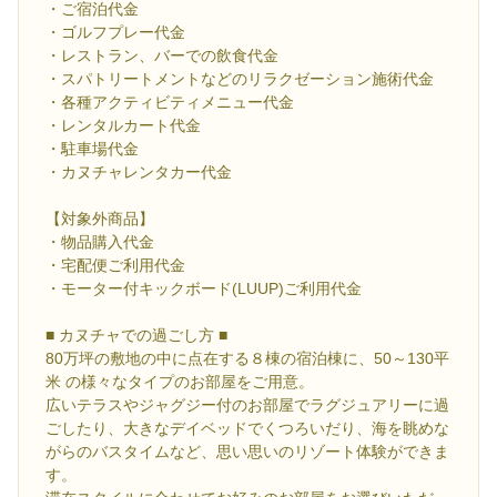
・ご宿泊代金
・ゴルフプレー代金
・レストラン、バーでの飲食代金
・スパトリートメントなどのリラクゼーション施術代金
・各種アクティビティメニュー代金
・レンタルカート代金
・駐車場代金
・カヌチャレンタカー代金
【対象外商品】
・物品購入代金
・宅配便ご利用代金
・モーター付キックボード(LUUP)ご利用代金
■ カヌチャでの過ごし方 ■
80万坪の敷地の中に点在する８棟の宿泊棟に、50～130平
米 の様々なタイプのお部屋をご用意。
広いテラスやジャグジー付のお部屋でラグジュアリーに過
ごしたり、大きなデイベッドでくつろいだり、海を眺めな
がらのバスタイムなど、思い思いのリゾート体験ができま
す。