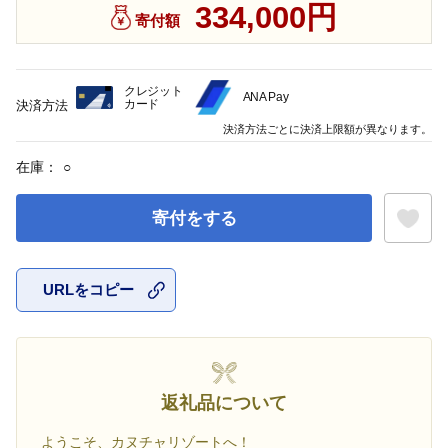
334,000円
寄付額
クレジット
ANA Pay
カード
決済方法
決済方法ごとに決済上限額が異なります。
在庫：
○
寄付をする
URLをコピー
お気に入
返礼品について
ようこそ、カヌチャリゾートへ！