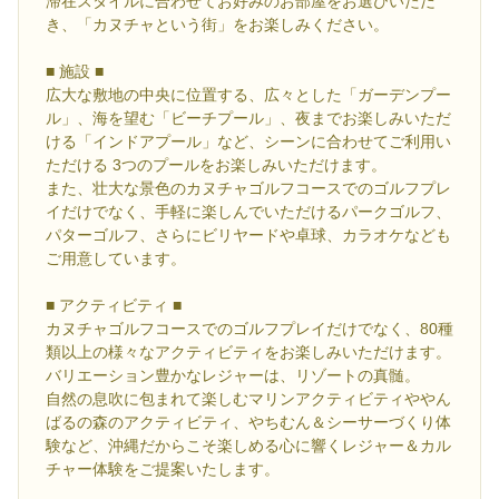
滞在スタイルに合わせてお好みのお部屋をお選びいただ
き、「カヌチャという街」をお楽しみください。
■ 施設 ■
広大な敷地の中央に位置する、広々とした「ガーデンプー
ル」、海を望む「ビーチプール」、夜までお楽しみいただ
ける「インドアプール」など、シーンに合わせてご利用い
ただける 3つのプールをお楽しみいただけます。
また、壮大な景色のカヌチャゴルフコースでのゴルフプレ
イだけでなく、手軽に楽しんでいただけるパークゴルフ、
パターゴルフ、さらにビリヤードや卓球、カラオケなども
ご用意しています。
■ アクティビティ ■
カヌチャゴルフコースでのゴルフプレイだけでなく、80種
類以上の様々なアクティビティをお楽しみいただけます。
バリエーション豊かなレジャーは、リゾートの真髄。
自然の息吹に包まれて楽しむマリンアクティビティややん
ばるの森のアクティビティ、やちむん＆シーサーづくり体
験など、沖縄だからこそ楽しめる心に響くレジャー＆カル
チャー体験をご提案いたします。