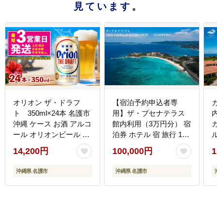
見ています。
オリオン ザ・ドラフ
【宿泊予約申込者専
ト 350ml×24本 名護市
用】ザ・ブセナテラス
沖縄 ケース お酒 アルコ
館内利用（3万円分） 宿
ール オリオンビール ク
泊券 ホテル 宿 旅行 1泊
ラフトビール お土産 お
2日 人気 おすすめ レス
14,200円
100,000円
1
みやげ ギフト プレゼン
トラン スパ 新婚旅行 バ
ト 速達 贈り物 おすすめ
カンス 海 カップル 家族
沖縄県 名護市
沖縄県 名護市
人気 飲み物 美味しい お
ファミリー 友人 名護市
きなわ BEER beer
サプライズ 新婚 誕生日