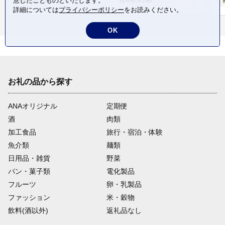
意したことものといたします。
熊本県 八代市
熊本県 氷川町
詳細については
プライバシーポリシー
をお読みください。
OK
お礼の品から探す
ANAオリジナル
定期便
酒
肉類
加工食品
旅行・宿泊・体験
魚介類
麺類
日用品・雑貨
野菜
パン・菓子類
電化製品
フルーツ
卵・乳製品
ファッション
米・穀物
飲料(酒以外)
返礼品なし