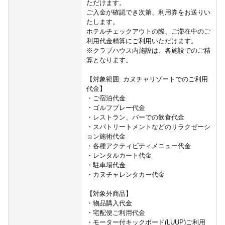
ただけます。
ご入金が確認でき次第、利用券をお送りい
たします。
ホテルチェックアウトの際、ご滞在中のご
利用代金精算にご利用いただけます。
※クラブハウス内施設は、各施設でのご精
算となります。
【対象範囲: カヌチャリゾートでのご利用
代金】
・ご宿泊代金
・ゴルフプレー代金
・レストラン、バーでの飲食代金
・スパトリートメントなどのリラクゼーシ
ョン施術代金
・各種アクティビティメニュー代金
・レンタルカート代金
・駐車場代金
・カヌチャレンタカー代金
【対象外商品】
・物品購入代金
・宅配便ご利用代金
・モーター付キックボード(LUUP)ご利用