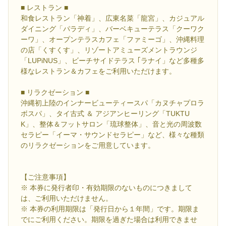
■ レストラン ■
和食レストラン「神着」、広東名菜「龍宮」、カジュアル
ダイニング「パラディ」、バーベキューテラス「クーワク
ーワ」、オープンテラスカフェ「ファミーゴ」、沖縄料理
の店「くすくす」、リゾートアミューズメントラウンジ
「LUPiNUS」、ビーチサイドテラス ｢ラナイ」など多種多
様なレストラン＆カフェをご利用いただけます。
■ リラクゼーション ■
沖縄初上陸のインナービューティースパ「カヌチャプロラ
ボスパ」、タイ古式 ＆ アジアンヒーリング「TUKTU
K」、整体＆フットサロン「琉球整体」、音と光の周波数
セラピー「イーマ・サウンドセラピー」など、様々な種類
のリラクゼーションをご用意しています。
【ご注意事項】
※ 本券に発行者印・有効期限のないものにつきまして
は、ご利用いただけません。
※ 本券の利用期限は「発行日から１年間」です。期限ま
でにご利用ください。期限を過ぎた場合は利用できませ