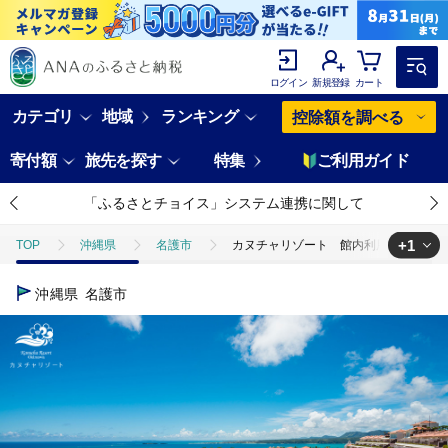
ログイン
新規登録
カート
カテゴリ
地域
ランキング
控除額を調べる
寄付額
旅先を探す
特集
ご利用ガイド
「ふるさとチョイス」システム連携に関して
+1
TOP
沖縄県
名護市
カヌチャリゾート 館内利用券【10万円分
TOP
旅行・宿泊・体験
宿泊券
カヌチャリゾート 館内利用券【
沖縄県
名護市