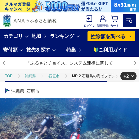
ログイン
新規登録
カート
カテゴリ
地域
ランキング
控除額を調べる
寄付額
旅先を探す
特集
ご利用ガイド
「ふるさとチョイス」システム連携に関して
+2
TOP
沖縄県
石垣市
MP-2 石垣島の海でファンダイビング
TOP
旅行・宿泊・体験
体験チケット
その他体験チケット
沖縄県
石垣市
TOP
日用品・雑貨
スポーツ用品
MP-2 石垣島の海でファ