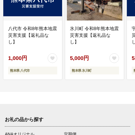
八代市 令和8年熊本地震
氷川町 令和8年熊本地震
災害支援【返礼品な
災害支援【返礼品な
し】
し】
し
1,000円
5,000円
5
熊本県 八代市
熊本県 氷川町
お礼の品から探す
ANAオリジナル
定期便