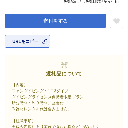
決済方法ごとに決済上限額が異なります。
寄付をする
URLをコピー
お気に入
返礼品について
【内容】
ファンダイビング：1日3ダイブ
ダイビングライセンス保持者限定プラン
所要時間：約８時間、昼食付
※器材レンタル代は含みません。
【注意事項】
天候や海況により実施できない場合がございます。