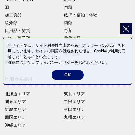
酒
肉類
加工食品
旅行・宿泊・体験
魚介類
麺類
日用品・雑貨
野菜
パン・菓子類
電化製品
当サイトでは、サイト利便性向上のため、クッキー（Cookie）を使
フルーツ
卵・乳製品
用しています。サイトの閲覧を継続された場合、Cookieの利用に同
ファッション
米・穀物
意したことものといたします。
飲料(酒以外)
返礼品なし
詳細については
プライバシーポリシー
をお読みください。
OK
地域から探す
北海道エリア
東北エリア
関東エリア
中部エリア
近畿エリア
中国エリア
四国エリア
九州エリア
沖縄エリア