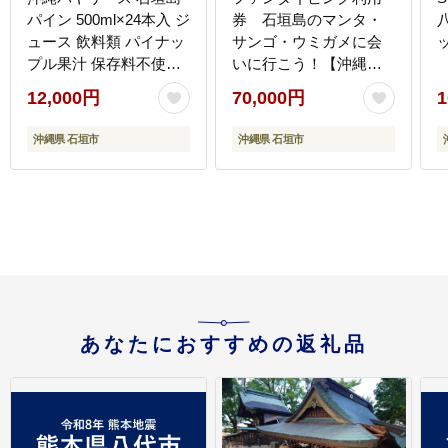
パイン 500ml×24本入 ジ
券 石垣島のマンタ・
ュース 飲料類 パイナッ
サンゴ・ウミガメに会
プル果汁 保存料不使
いに行こう！【沖縄県
用 詰め合わせ セット
石垣市 ダイビング 利用
12,000円
70,000円
1
1ケース AO-3
券 海 ダイバー マンタ
珊瑚 ウミガメ 旅行】
沖縄県 石垣市
沖縄県 石垣市
YD-1-1
あなたにおすすめの返礼品