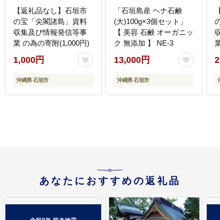
【返礼品なし】石垣市
「石垣島産 ヘナ石鹸
の宝「尖閣諸島」資料
(大)100g×3個セット」
収集及び情報発信等事
【 美容 石鹸 オーガニッ
業 の為の寄附(1,000円)
ク 無添加 】 NE-3
業
1,000円
13,000円
2
沖縄県 石垣市
沖縄県 石垣市
あなたにおすすめの返礼品