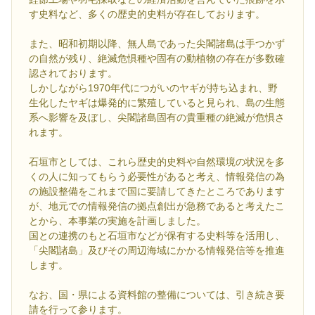
す史料など、多くの歴史的史料が存在しております。
また、昭和初期以降、無人島であった尖閣諸島は手つかず
の自然が残り、絶滅危惧種や固有の動植物の存在が多数確
認されております。
しかしながら1970年代につがいのヤギが持ち込まれ、野
生化したヤギは爆発的に繁殖していると見られ、島の生態
系へ影響を及ぼし、尖閣諸島固有の貴重種の絶滅が危惧さ
れます。
石垣市としては、これら歴史的史料や自然環境の状況を多
くの人に知ってもらう必要性があると考え、情報発信の為
の施設整備をこれまで国に要請してきたところであります
が、地元での情報発信の拠点創出が急務であると考えたこ
とから、本事業の実施を計画しました。
国との連携のもと石垣市などが保有する史料等を活用し、
「尖閣諸島」及びその周辺海域にかかる情報発信等を推進
します。
なお、国・県による資料館の整備については、引き続き要
請を行って参ります。