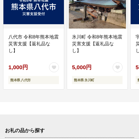
八代市 令和8年熊本地震
氷川町 令和8年熊本地震
災害支援【返礼品な
災害支援【返礼品な
し】
し】
し
1,000円
5,000円
5
熊本県 八代市
熊本県 氷川町
お礼の品から探す