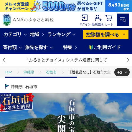
ログイン
新規登録
カート
カテゴリ
地域
ランキング
控除額を調べる
寄付額
旅先を探す
特集
ご利用ガイド
「ふるさとチョイス」システム連携に関して
+2
TOP
沖縄県
石垣市
【返礼品なし】石垣市の宝「尖閣諸島」資料
TOP
日用品・雑貨
ほかの雑貨・日用品
【返礼品なし】石垣市
沖縄県
石垣市
TOP
返礼品なし
【返礼品なし】石垣市の宝「尖閣諸島」資料収集及び