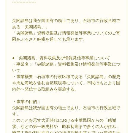
----------------
尖閣諸島は我が国固有の領土であり、石垣市の行政区域で
ある「尖閣諸島」。
「尖閣諸島」資料収集及び情報発信等事業についてのご寄
附をふるさと納税を通しても承ります。
●「尖閣諸島」資料収集及び情報発信等事業について
・事業名：「尖閣諸島」資料収集及び情報発信等事業につ
いて
・事業概要：石垣市の行政区域である「尖閣諸島」の歴史
や周辺海域を含む自然環境等について、市民はもとより国
内外へ発信する取組みを実施する。
・事業の目的：
尖閣諸島は我が国固有の領土であり、石垣市の行政区域で
す。
このことを示す大正時代における中華民国からの「感謝
状」などの第一級史料や、昭和初期まで多くの人が住み、
鰹節工場や羽毛採取などの経済活動を営んでいた痕跡を示