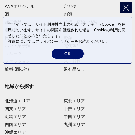
ANAオリジナル
定期便
酒
肉類
加工食品
旅行・宿泊・体験
当サイトでは、サイト利便性向上のため、クッキー（Cookie）を使
魚介類
麺類
用しています。サイトの閲覧を継続された場合、Cookieの利用に同
意したことものといたします。
日用品・雑貨
野菜
詳細については
プライバシーポリシー
をお読みください。
パン・菓子類
電化製品
フルーツ
卵・乳製品
OK
ファッション
米・穀物
飲料(酒以外)
返礼品なし
地域から探す
北海道エリア
東北エリア
関東エリア
中部エリア
近畿エリア
中国エリア
四国エリア
九州エリア
沖縄エリア