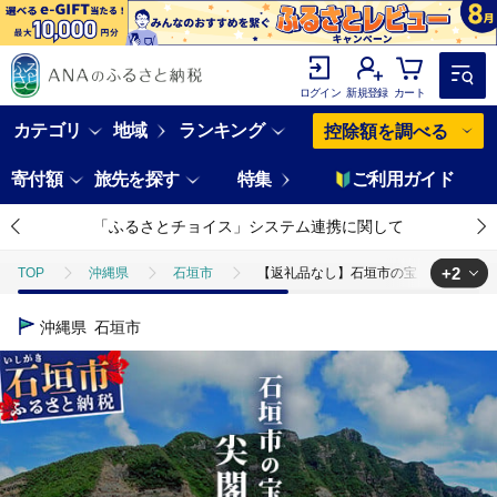
ログイン
新規登録
カート
カテゴリ
地域
ランキング
控除額を調べる
寄付額
旅先を探す
特集
ご利用ガイド
「ふるさとチョイス」システム連携に関して
+2
TOP
沖縄県
石垣市
【返礼品なし】石垣市の宝「尖閣諸島」資料
TOP
日用品・雑貨
ほかの雑貨・日用品
【返礼品なし】石垣市
沖縄県
石垣市
TOP
返礼品なし
【返礼品なし】石垣市の宝「尖閣諸島」資料収集及び情