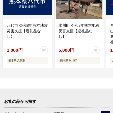
八代市 令和8年熊本地震
氷川町 令和8年熊本地震
災害支援【返礼品な
災害支援【返礼品な
し】
し】
1,000円
5,000円
1
熊本県 八代市
熊本県 氷川町
お礼の品から探す