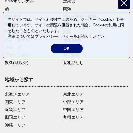
ANAオリジナル
定期便
酒
肉類
加工食品
旅行・宿泊・体験
当サイトでは、サイト利便性向上のため、クッキー（Cookie）を使
魚介類
麺類
用しています。サイトの閲覧を継続された場合、Cookieの利用に同
意したことものといたします。
日用品・雑貨
野菜
詳細については
プライバシーポリシー
をお読みください。
パン・菓子類
電化製品
フルーツ
卵・乳製品
OK
ファッション
米・穀物
飲料(酒以外)
返礼品なし
地域から探す
北海道エリア
東北エリア
関東エリア
中部エリア
近畿エリア
中国エリア
四国エリア
九州エリア
沖縄エリア