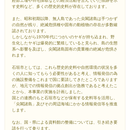
鰹節工場や羽毛採取などの経済活動を営んでいた痕跡を示
す史料など、多くの歴史的史料が存在しております。
また、昭和初期以降、無人島であった尖閣諸島は手つかず
の自然が残り、絶滅危惧種や固有の動植物の存在が多数確
認されております。
しかしながら1970年代につがいのヤギが持ち込まれ、野
生化したヤギは爆発的に繁殖していると見られ、島の生態
系へ影響を及ぼし、尖閣諸島固有の貴重種の絶滅が危惧さ
れます。
石垣市としては、これら歴史的史料や自然環境の状況を多
くの人に知ってもらう必要性があると考え、情報発信の為
の施設整備をこれまで国に要請してきたところであります
が、地元での情報発信の拠点創出が急務であると考えたこ
とから、本事業の実施を計画しました。
国との連携のもと石垣市などが保有する史料等を活用し、
「尖閣諸島」及びその周辺海域にかかる情報発信等を推進
します。
なお、国・県による資料館の整備については、引き続き要
請を行って参ります。