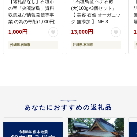
【返礼品なし】石垣市
「石垣島産 ヘナ石鹸
の宝「尖閣諸島」資料
(大)100g×3個セット」
収集及び情報発信等事
【 美容 石鹸 オーガニッ
業 の為の寄附(1,000円)
ク 無添加 】 NE-3
作
1,000円
13,000円
1
沖縄県 石垣市
沖縄県 石垣市
あなたにおすすめの返礼品