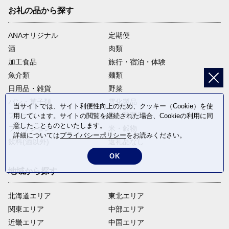
お礼の品から探す
ANAオリジナル
定期便
酒
肉類
加工食品
旅行・宿泊・体験
魚介類
麺類
日用品・雑貨
野菜
パン・菓子類
電化製品
当サイトでは、サイト利便性向上のため、クッキー（Cookie）を使
フルーツ
卵・乳製品
用しています。サイトの閲覧を継続された場合、Cookieの利用に同
意したことものといたします。
ファッション
米・穀物
詳細については
プライバシーポリシー
をお読みください。
飲料(酒以外)
返礼品なし
OK
地域から探す
北海道エリア
東北エリア
関東エリア
中部エリア
近畿エリア
中国エリア