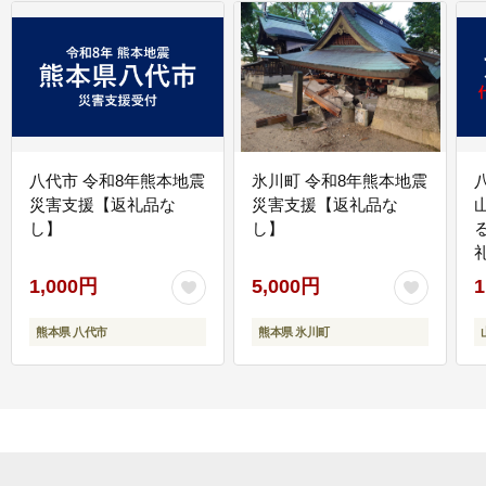
八代市 令和8年熊本地震
氷川町 令和8年熊本地震
災害支援【返礼品な
災害支援【返礼品な
し】
し】
1,000円
5,000円
1
熊本県 八代市
熊本県 氷川町