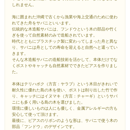
しれません。
海に囲まれた沖縄で古くから漁業や海上交通のために使わ
れてきた舟をサバニといいます。
伝統的な木造船サバニは、フンドウという木の部品や竹く
ぎを使って自然素材のみで造船されています。
時代とともにプラスチック製に変わってしまった舟と異な
り、サバニは舟としての寿命を迎えると自然へと還ってい
きます。
そんな木造船サバニの造船技術を活かして、本体だけでな
くポストやキャッチも自然素材でできたピアスを作りまし
た。
本体はテリハボク（方言：ヤラブ）という木目がきれいで
耐久性に優れた島の木を使い、ポストは削り出した竹で作
り、キャッチにはイヌマキ（方言：チャーギ）というサバ
ニにも多く用いる島の木を選びました。
環境に優しいものは人にも優しく、金属アレルギーの方も
安心して使って頂けます。
最後に、ピアスのリボンのような形は、サバニで使う木の
部品「フンドウ」のデザインです。