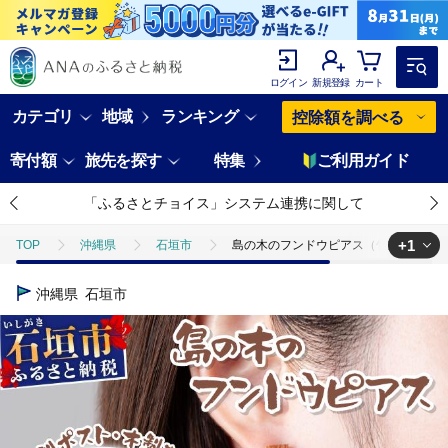
ログイン
新規登録
カート
カテゴリ
地域
ランキング
控除額を調べる
寄付額
旅先を探す
特集
ご利用ガイド
「ふるさとチョイス」システム連携に関して
+1
TOP
沖縄県
石垣市
島の木のフンドウピアス（竹製ポスト、木
TOP
ファッション
アクセサリー
島の木のフンドウピアス（
沖縄県
石垣市