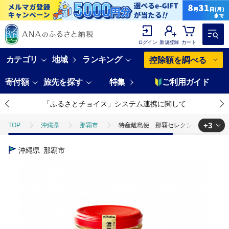
ログイン
新規登録
カート
カテゴリ
地域
ランキング
控除額を調べる
寄付額
旅先を探す
特集
ご利用ガイド
「ふるさとチョイス」システム連携に関して
+3
TOP
沖縄県
那覇市
特産離島便 那覇セレクション 濃熟と
TOP
加工食品
特産離島便 那覇セレクション 濃熟とうふよう2
沖縄県
那覇市
TOP
加工食品
缶詰・瓶詰
ほかの缶詰・瓶詰
特産離
TOP
加工食品
ほかの加工食品
特産離島便 那覇セレクショ