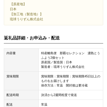
【原産地】
日本
【加工地（製造地）】
琉球うりずん株式会社
返礼品詳細・お申込み・配送
内容量
特産離島便 那覇セレクション 濃熟とう
ふよう2個セット
原産国／製造国：日本
製造者：琉球うりずん株式会社
賞味期限
賞味期限：賞味期限：賞味期限45日以上の
ものをお届けします
保存方法：常温 開封後は要冷蔵
配送時期
決済から2週間程度で発送
配送
常温