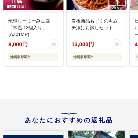
琉球じーまーみ豆腐
看板商品もずくのキム
「常温 12個入り」
チ漬けお試しセット
(AZ01MP)
8,000円
13,000円
4
沖縄県 那覇市
沖縄県 那覇市
あなたにおすすめの返礼品