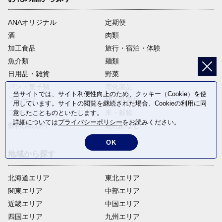
ANAオリジナル
定期便
酒
肉類
加工食品
旅行・宿泊・体験
魚介類
麺類
日用品・雑貨
野菜
パン・菓子類
電化製品
当サイトでは、サイト利便性向上のため、クッキー（Cookie）を使
フルーツ
卵・乳製品
用しています。サイトの閲覧を継続された場合、Cookieの利用に同
ファッション
米・穀物
意したことものといたします。
詳細については
プライバシーポリシー
をお読みください。
飲料(酒以外)
返礼品なし
OK
地域から探す
北海道エリア
東北エリア
関東エリア
中部エリア
近畿エリア
中国エリア
四国エリア
九州エリア