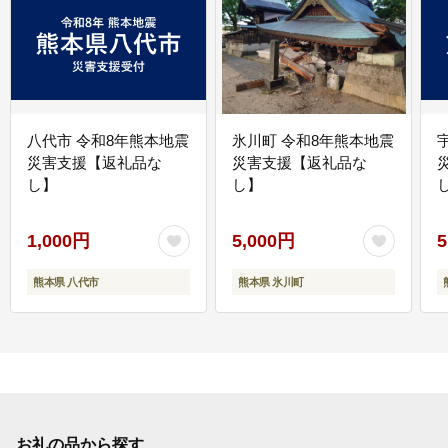
八代市 令和8年熊本地震
氷川町 令和8年熊本地震
災害支援【返礼品な
災害支援【返礼品な
し】
し】
し
1,000円
5,000円
5
熊本県 八代市
熊本県 氷川町
お礼の品から探す