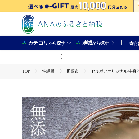
カテゴリ
地域
から探す
から探す
寄付
TOP
沖縄県
那覇市
セルポアオリジナル 中身
TOP
加工食品
惣菜・レトルト
ほかの惣菜