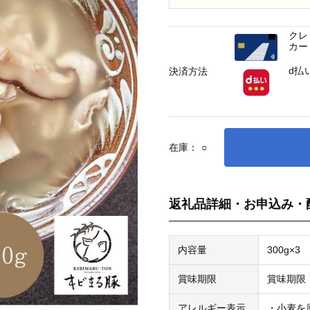
クレ
カー
d払
決済方法
在庫：
○
返礼品詳細・お申込み・
内容量
300g×3
賞味期限
賞味期限
アレルギー表示
・小麦を