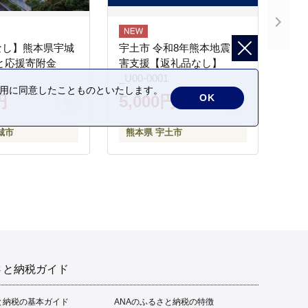
なし】熊本県宇城
宇土市 令和8年熊本地震 災
と応援寄附金
害支援【返礼品なし】
_U00-0001
の利用に同意したことものといたします。
OK
円
5,000円
城市
熊本県 宇土市
さと納税ガイド
と納税の基本ガイド
ANAのふるさと納税の特徴