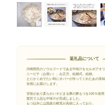
返礼品について
沖縄県民のソウルフードである中味汁をセルポアオ
ニービチ（お祝い）、お正月、結婚式、結納、
とにかくめでたい時にオバーが作ってくれたあの美
全国にお届けします。
甘味があり柔らかいキビまる豚の豚もつを100％使用
贅沢で上品な中味汁が完成しました。
もつ以外には国産の椎茸が具材に入っており、