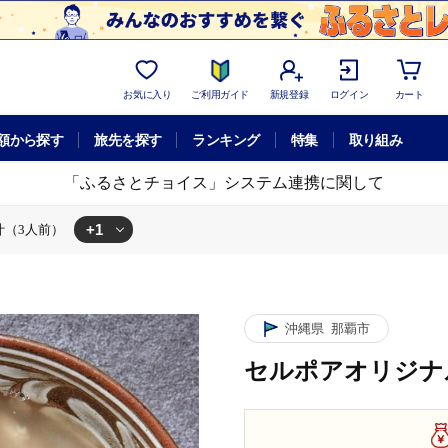
お気に入り
ご利用ガイド
新規登録
ログイン
カート
額から探す
旅先を探す
ランキング
特集
取り組み
「ふるさとチョイス」システム連携に関して
+1
汁（3人前）
セルポアオリジナル 中身汁（3人前）
沖縄県
那覇市
セルポアオリジナ