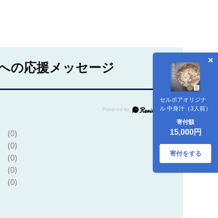
への応援メッセージ
セルポアオリジナ
ル 中身汁（3人前）
寄付額
15,000円
(0)
(0)
寄付をする
(0)
(0)
(0)