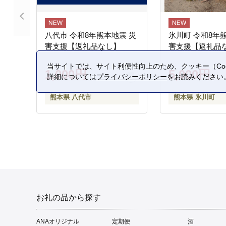
八代市 令和8年熊本地震 災
氷川町 令和8年
害支援【返礼品なし】
害支援【返礼品
当サイトでは、サイト利便性向上のため、クッキー（Coo
1,000円
5,000円
詳細については
プライバシーポリシー
をお読みください
熊本県 八代市
熊本県 氷川町
お礼の品から探す
ANAオリジナル
定期便
酒