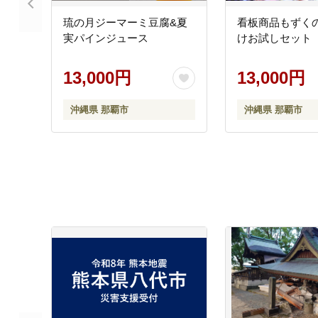
琉の月ジーマーミ豆腐&夏
看板商品もずく
実パインジュース
けお試しセット
13,000円
13,000円
沖縄県 那覇市
沖縄県 那覇市