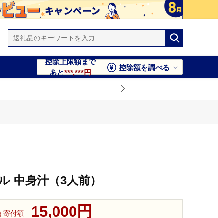
控除上限額まで
控除額を調べる
あと
***,***円
ル 中身汁（3人前）
15,000円
寄付額