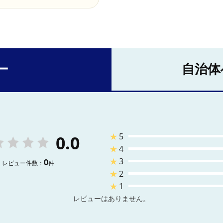
ー
自治体
★
5
0.0
★
4
★
3
0
レビュー件数：
件
★
2
★
1
レビューはありません。