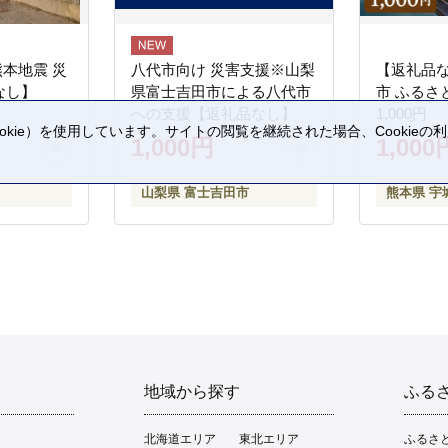
熊本地震 災
八代市向け 災害支援※山梨
【返礼品
なし】
県富士吉田市による八代市
市 ふるさ
への支援【返礼品なし】
1,000円
kie）を使用しています。サイトの閲覧を継続された場合、Cookie
1,000円
1,000
。
山梨県 富士吉田市
熊本県 宇
地域から探す
ふる
北海道エリア
東北エリア
ふるさ