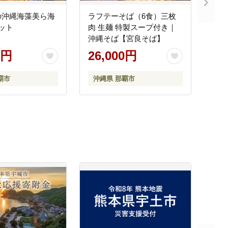
の沖縄海藻美ら海
ラフテーそば（6食）三枚
ット
肉 生麺 特製スープ付き｜
沖縄そば【宮良そば】
0円
26,000円
覇市
沖縄県 那覇市