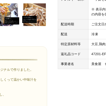
※ 表示
の内容を
配送時期
ご注文日
配送
冷凍
特定原材料等
大豆,鶏肉
返礼品コード
47201-E
事業者名
美食屋 
リジナルで作りました。
味しくって温かい中味汁を
し、