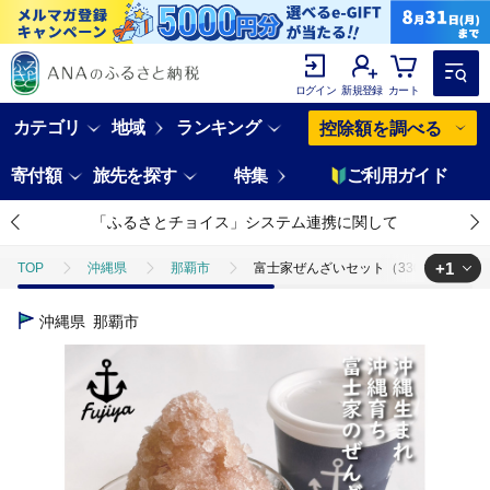
ログイン
新規登録
カート
カテゴリ
地域
ランキング
控除額を調べる
寄付額
旅先を探す
特集
ご利用ガイド
「ふるさとチョイス」システム連携に関して
+1
TOP
沖縄県
那覇市
富士家ぜんざいセット（330ml×6個入
TOP
卵・乳製品
アイスクリーム
富士家ぜんざいセット（33
沖縄県
那覇市