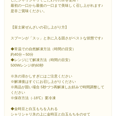
したシャリシャリでこだわりの氷を使用！
最初の一口から最後の一口まで美味しく召し上がれます♪
是非ご賞味ください。
【富士家ぜんざいの召し上がり方】
スプーンが「スッ」と氷に入る固さがベストな状態です♪
◆常温での自然解凍方法（時間の目安）
約40分～50分
◆レンジにて解凍方法（時間の目安）
500Wレンジ/約60秒
※氷の溶かしすぎにはご注意ください
※解凍後はすぐにお召し上がりください
※商品が固い場合 5秒づつ再解凍しお好みで時間調整して
ください
※保存方法（-18℃）要冷凍
◆金時豆と白玉もちを入れる
シャリシャリ氷の上に金時豆と白玉もちをのせて