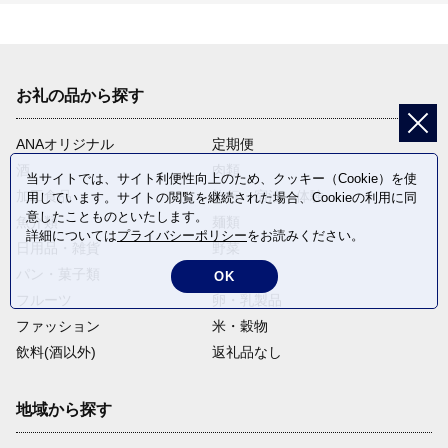
お礼の品から探す
ANAオリジナル
定期便
酒
肉類
当サイトでは、サイト利便性向上のため、クッキー（Cookie）を使
加工食品
旅行・宿泊・体験
用しています。サイトの閲覧を継続された場合、Cookieの利用に同
意したことものといたします。
魚介類
麺類
詳細については
プライバシーポリシー
をお読みください。
日用品・雑貨
野菜
パン・菓子類
電化製品
OK
フルーツ
卵・乳製品
ファッション
米・穀物
飲料(酒以外)
返礼品なし
地域から探す