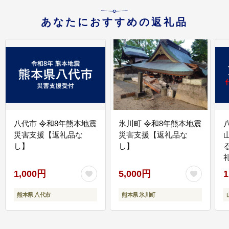
あなたにおすすめの返礼品
八代市 令和8年熊本地震
氷川町 令和8年熊本地震
災害支援【返礼品な
災害支援【返礼品な
し】
し】
1,000円
5,000円
1
熊本県 八代市
熊本県 氷川町