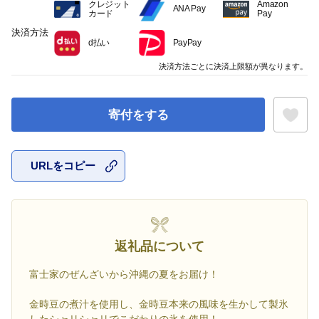
クレジット
Amazon
ANA Pay
カード
Pay
決済方法
d払い
PayPay
決済方法ごとに決済上限額が異なります。
寄付をする
URLをコピー
お気に入
返礼品について
富士家のぜんざいから沖縄の夏をお届け！
金時豆の煮汁を使用し、金時豆本来の風味を生かして製氷