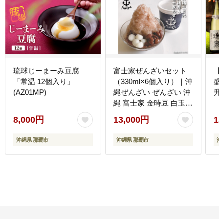
琉球じーまーみ豆腐
富士家ぜんざいセット
「常温 12個入り」
（330ml×6個入り）｜沖
(AZ01MP)
縄ぜんざい ぜんざい 沖
縄 富士家 金時豆 白玉も
ち
8,000円
13,000円
1
沖縄県 那覇市
沖縄県 那覇市