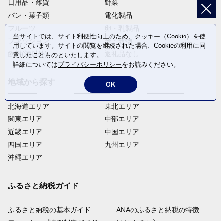
日用品・雑貨
野菜
パン・菓子類
電化製品
フルーツ
卵・乳製品
当サイトでは、サイト利便性向上のため、クッキー（Cookie）を使
ファッション
米・穀物
用しています。サイトの閲覧を継続された場合、Cookieの利用に同
飲料(酒以外)
返礼品なし
意したことものといたします。
詳細については
プライバシーポリシー
をお読みください。
地域から探す
OK
北海道エリア
東北エリア
関東エリア
中部エリア
近畿エリア
中国エリア
四国エリア
九州エリア
沖縄エリア
ふるさと納税ガイド
ふるさと納税の基本ガイド
ANAのふるさと納税の特徴