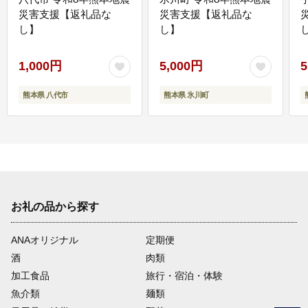
災害支援【返礼品な
災害支援【返礼品な
し】
し】
し
1,000円
5,000円
5
熊本県 八代市
熊本県 氷川町
お礼の品から探す
ANAオリジナル
定期便
酒
肉類
加工食品
旅行・宿泊・体験
魚介類
麺類