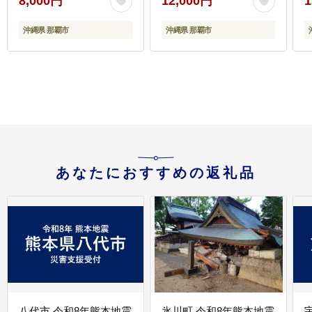
8,000円
12,000円
1
沖縄県 那覇市
沖縄県 那覇市
あなたにおすすめの返礼品
八代市 令和8年熊本地震
氷川町 令和8年熊本地震