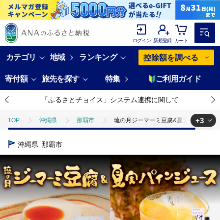
ログイン
新規登録
カート
カテゴリ
地域
ランキング
控除額を調べる
寄付額
旅先を探す
特集
ご利用ガイド
「ふるさとチョイス」システム連携に関して
+3
TOP
沖縄県
那覇市
琉の月ジーマーミ豆腐&夏実パインジュ
TOP
加工食品
惣菜・レトルト
琉の月ジーマーミ豆腐&夏実
沖縄県
那覇市
TOP
加工食品
ほかの加工食品
琉の月ジーマーミ豆腐&夏実
TOP
飲料（酒以外）
ソフトドリンク
ジュース
琉の