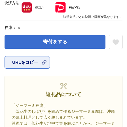
決済方法
d払い
PayPay
決済方法ごとに決済上限額が異なります。
在庫：
○
寄付をする
URLをコピー
お気に入
返礼品について
「ジーマーミ豆腐」
落花生のしぼり汁を固めて作るジーマーミ豆腐は、沖縄
の郷土料理として広く親しまれています。
沖縄では、落花生が地中で実を結ぶことから、ジーマーミ