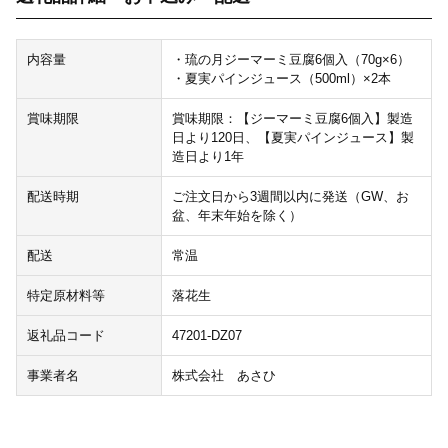
内容量
・琉の月ジーマーミ豆腐6個入（70g×6）
・夏実パインジュース（500ml）×2本
賞味期限
賞味期限：【ジーマーミ豆腐6個入】製造
日より120日、【夏実パインジュース】製
造日より1年
配送時期
ご注文日から3週間以内に発送（GW、お
盆、年末年始を除く）
配送
常温
特定原材料等
落花生
返礼品コード
47201-DZ07
事業者名
株式会社 あさひ