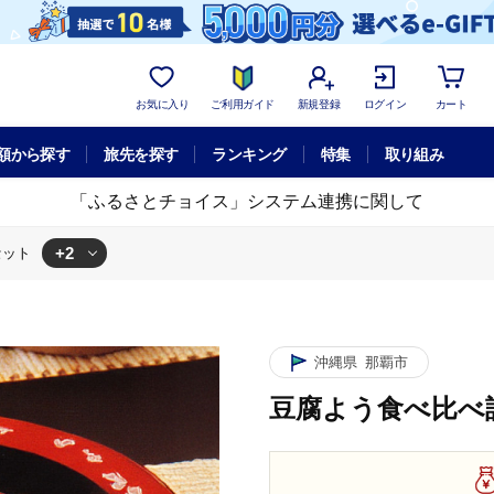
お気に入り
ご利用ガイド
新規登録
ログイン
カート
額から探す
旅先を探す
ランキング
特集
取り組み
「ふるさとチョイス」システム連携に関して
+2
セット
比べ詰合せセット
比べ詰合せセット
沖縄県
那覇市
豆腐よう食べ比べ