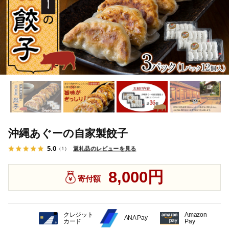
沖縄あぐーの自家製餃子
5.0
返礼品のレビューを見る
（1）
8,000円
寄付額
クレジット
Amazon
ANA Pay
カード
Pay