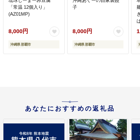
琉球じーまーみ豆腐
沖縄あぐーの自家製餃
「常温 12個入り」
子
(AZ01MP)
8,000円
8,000円
1
沖縄県 那覇市
沖縄県 那覇市
あなたにおすすめの返礼品