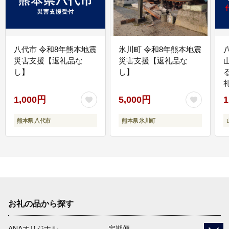
八代市 令和8年熊本地震
氷川町 令和8年熊本地震
災害支援【返礼品な
災害支援【返礼品な
し】
し】
1,000円
5,000円
1
熊本県 八代市
熊本県 氷川町
お礼の品から探す
ANAオリジナル
定期便