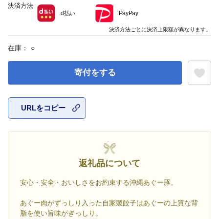
決済方法
d払い
PayPay
決済方法ごとに決済上限額が異なります。
在庫：
○
寄付をする
URLをコピー
お気に入
返礼品について
安心・安全・おいしさをお約束する沖縄あぐー豚。
あぐー肉がずっしり入った自家製餃子はあぐーの上質な背
脂を使い旨味がぎっしり。