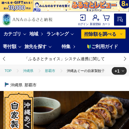
ログイン
新規登録
カート
カテゴリ
地域
ランキング
控除額を調べる
寄付額
旅先を探す
特集
ご利用ガイド
「ふるさとチョイス」システム連携に関して
+1
TOP
沖縄県
那覇市
沖縄あぐーの自家製餃子
TOP
肉
豚肉
沖縄あぐーの自家製餃子
沖縄県
那覇市