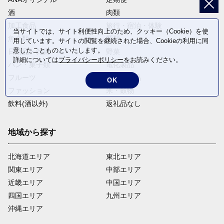
酒
肉類
加工食品
旅行・宿泊・体験
当サイトでは、サイト利便性向上のため、クッキー（Cookie）を使
魚介類
麺類
用しています。サイトの閲覧を継続された場合、Cookieの利用に同
意したことものといたします。
日用品・雑貨
野菜
詳細については
プライバシーポリシー
をお読みください。
パン・菓子類
電化製品
フルーツ
卵・乳製品
OK
ファッション
米・穀物
飲料(酒以外)
返礼品なし
地域から探す
北海道エリア
東北エリア
関東エリア
中部エリア
近畿エリア
中国エリア
四国エリア
九州エリア
沖縄エリア