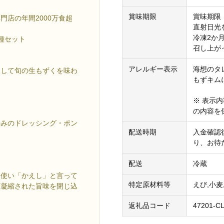
賞味期限
賞味期限
店の年間2000万食超
直射日光
冷凍2か
種セット
召し上が
アレルギー表示
海想のタ
通して旬の生もずくを味わ
もずキム
※ 表示
の内容を
好みのドレッシング・ポン
配送時期
入金確認
り、お待
配送
冷蔵
に使い「かえし」と言って
特定原材料等
えび,小麦
、凝縮された旨味を閉じ込
返礼品コード
47201-C