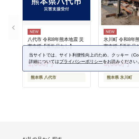
八代市 令和8年熊本地震 災
氷川町 令和8年
害支援【返礼品なし】
害支援【返礼品
当サイトでは、サイト利便性向上のため、クッキー（Coo
詳細については
プライバシーポリシー
をお読みください
1,000円
5,000円
熊本県 八代市
熊本県 氷川町