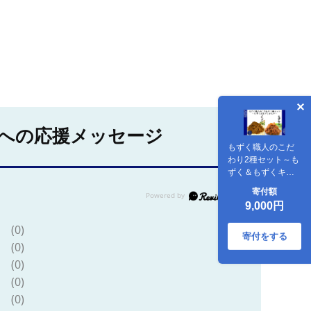
への応援メッセージ
もずく職人のこだ
わり2種セット～も
ずく＆もずくキム
チ～
寄付額
9,000円
(0)
寄付をする
(0)
(0)
(0)
(0)