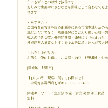
主にもずくとの相性は抜群です。
お好みで生姜やわさびなどを薬味として合わせても
れます！
＜もずキム＞
全国有名百貨店を始め那覇市にある市場本通り店の
混ぜただけでなく、熟成発酵にこだわり抜いた唯一
職人の巧みな技と長時間熟成・発酵により生まれた
沖縄県産の良質なもずくをキムチに漬け込んだ玄人
※お召し上がり方※
お酒やご飯のお供に、お豆腐・納豆・野菜和え・炒
[製造地 那覇市]
【お礼の品・配送に関するお問合せ】
沖縄海藻専門店もずキム 098-988-4935
関連キーワード：魚介類 水産 食品 発酵 加工食品 
無料