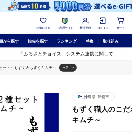
お気に入り
ご利用ガイド
新規登録
ログイン
カート
額から探す
旅先を探す
ランキング
特集
取り組み
「ふるさとチョイス」システム連携に関して
+2
セット～もずく＆もずくキムチ～
ずく＆もずくキムチ～
こだわり2種セット～もずく＆もずくキムチ～
沖縄県
那覇市
もずく職人のこだ
キムチ～