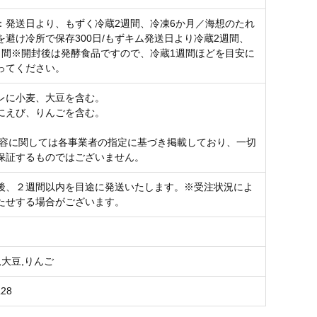
：発送日より、もずく冷蔵2週間、冷凍6か月／海想のたれ
を避け冷所で保存300日/もずキム発送日より冷蔵2週間、
月間※開封後は発酵食品ですので、冷蔵1週間ほどを目安に
ってください。
レに小麦、大豆を含む。
にえび、りんごを含む。
内容に関しては各事業者の指定に基づき掲載しており、一切
保証するものではございません。
後、２週間以内を目途に発送いたします。※受注状況によ
たせする場合がございます。
,大豆,りんご
L28