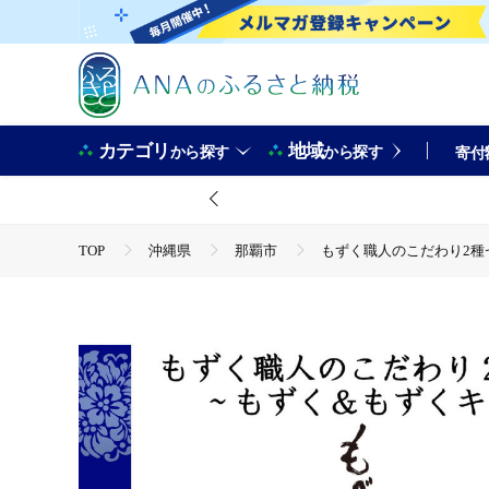
カテゴリ
地域
から探す
から探す
寄付
TOP
沖縄県
那覇市
もずく職人のこだわり2種
TOP
加工食品
もずく職人のこだわり2種セット～も
TOP
加工食品
ほかの加工食品
もずく職人の