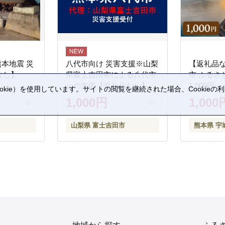
熊本地震 災
八代市向け 災害支援※山梨
【返礼品
なし】
県富士吉田市による八代市
市 ふるさ
への支援【返礼品なし】
1,000円
kie）を使用しています。サイトの閲覧を継続された場合、Cookie
。
1,000円
1,000
山梨県 富士吉田市
熊本県 宇