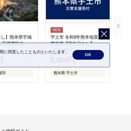
なし】熊本県宇城
宇土市 令和8年熊本地震 災
と応援寄附金
害支援【返礼品なし】
_U00-0001
の利用に同意したことものといたします。
OK
円
5,000円
城市
熊本県 宇土市