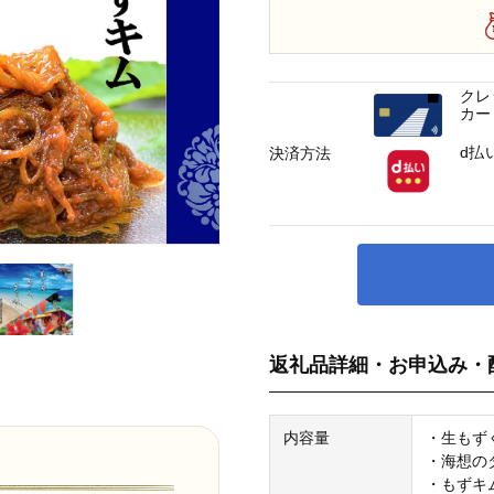
クレ
カー
d払
決済方法
返礼品詳細・お申込み・
内容量
・生もずく
・海想のタ
・もずキム