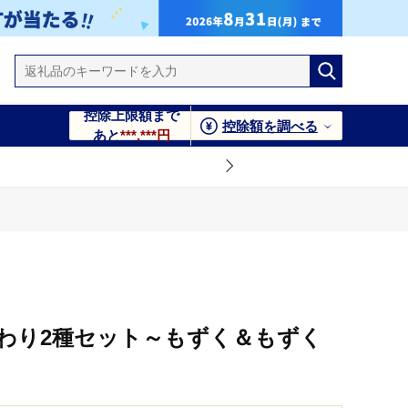
控除上限額まで
控除額を調べる
あと
***,***円
わり2種セット～もずく＆もずく