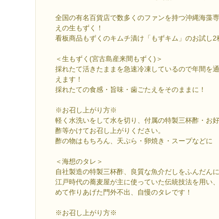
全国の有名百貨店で数多くのファンを持つ沖縄海藻専門
えの生もずく！
看板商品もずくのキムチ漬け「もずキム」のお試し2
＜生もずく(宮古島産来間もずく)＞
採れたて活きたままを急速冷凍しているので年間を
えます！
採れたての食感・旨味・歯ごたえをそのままに！
※お召し上がり方※
軽く水洗いをして水を切り、付属の特製三杯酢・お
酢等かけてお召し上がりください。
酢の物はもちろん、天ぷら・卵焼き・スープなどに
＜海想のタレ＞
自社製造の特製三杯酢、良質な魚介だしをふんだん
江戸時代の蕎麦屋が主に使っていた伝統技法を用い
めて作りあげた門外不出、自慢のタレです！
※お召し上がり方※