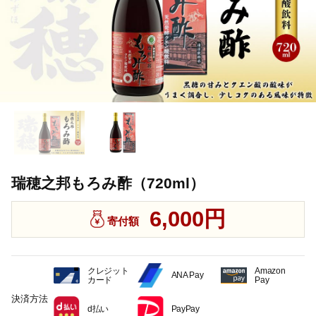
瑞穂之邦もろみ酢（720ml）
6,000円
寄付額
クレジット
Amazon
ANA Pay
カード
Pay
決済方法
d払い
PayPay