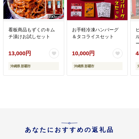
看板商品もずくのキム
お手軽冷凍ハンバーグ
チ漬けお試しセット
＆タコライスセット
13,000円
10,000円
4
沖縄県 那覇市
沖縄県 那覇市
あなたにおすすめの返礼品