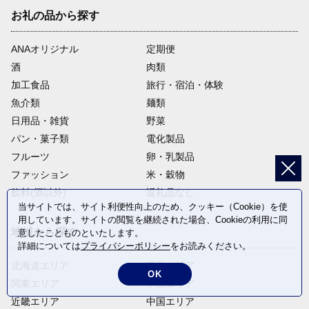
お礼の品から探す
ANAオリジナル
定期便
酒
肉類
加工食品
旅行・宿泊・体験
魚介類
麺類
日用品・雑貨
野菜
パン・菓子類
電化製品
フルーツ
卵・乳製品
ファッション
米・穀物
飲料(酒以外)
返礼品なし
当サイトでは、サイト利便性向上のため、クッキー（Cookie）を使
用しています。サイトの閲覧を継続された場合、Cookieの利用に同
地域から探す
意したことものといたします。
詳細については
プライバシーポリシー
をお読みください。
北海道エリア
東北エリア
OK
関東エリア
中部エリア
近畿エリア
中国エリア