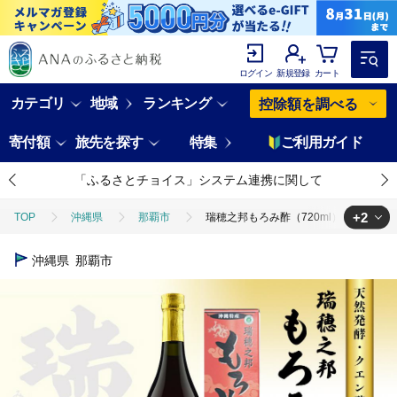
ログイン
新規登録
カート
カテゴリ
地域
ランキング
控除額を調べる
寄付額
旅先を探す
特集
ご利用ガイド
「ふるさとチョイス」システム連携に関して
+2
TOP
沖縄県
那覇市
瑞穂之邦もろみ酢（720ml）
TOP
加工食品
調味料
酢
瑞穂之邦もろみ酢（720ml
沖縄県
那覇市
TOP
飲料（酒以外）
瑞穂之邦もろみ酢（720ml）