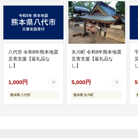
八代市 令和8年熊本地震
氷川町 令和8年熊本地震
災害支援【返礼品な
災害支援【返礼品な
し】
し】
し
1,000円
5,000円
5
熊本県 八代市
熊本県 氷川町