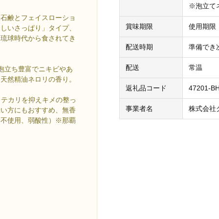
※泡立て
顔石鹸とフェイスローショ
賞味期限
使用期限
さしいさっぱり」タイプ、
る琉球時代から食されてき
配送時期
準備でき
配送
常温
：泡立ち豊富でニキビやあ
。天然精油ネロリの香り。
返礼品コード
47201-B
）：テカリを抑えキメの整っ
事業者名
株式会社
弱い方にもおすすめ、無香
油不使用、弱酸性）※那覇