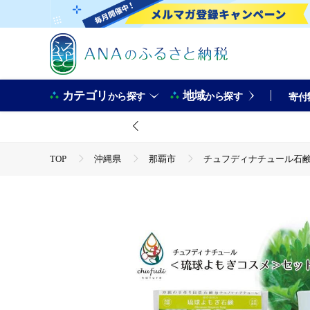
カテゴリ
地域
から探す
から探す
寄付
TOP
沖縄県
那覇市
チュフディナチュール石
TOP
日用品・雑貨
美容雑貨
チュフディナチ
TOP
日用品・雑貨
ほかの雑貨・日用品
チュ