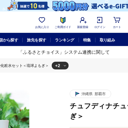
お気に入り
ご利用ガイド
新規登録
ログイン
カート
額から探す
旅先を探す
ランキング
特集
取り組み
「ふるさとチョイス」システム連携に関して
+2
鹸化粧水セット＜琉球よもぎ＞
ュール石鹸化粧水セット＜琉球よもぎ＞
フディナチュール石鹸化粧水セット＜琉球よもぎ＞
沖縄県
那覇市
チュフディナチュ
ぎ＞