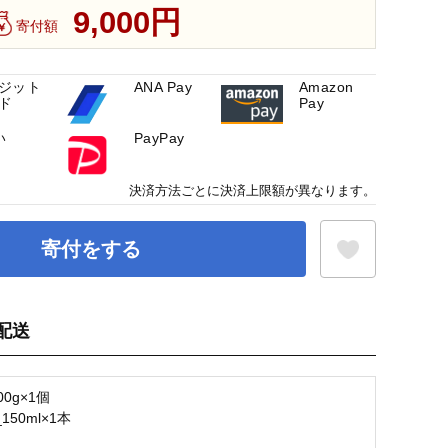
9,000円
寄付額
ジット
ANA Pay
Amazon
ド
Pay
い
PayPay
決済方法ごとに決済上限額が異なります。
寄付をする
配送
お気に入り登録
0g×1個
50ml×1本