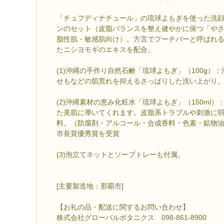
「チュフディナチュール」の琉球よもぎを使った洗
ンのセット（皮脂バランスを整え健やかに保つ「や
脂性肌・敏感肌向け）。方言でフーチバーと呼ばれ
たニシヨモギのエキスを配合。
(1)沖縄の手作り自然石鹸「琉球よもぎ」（100g）
せもなどの肌荒れを抑えるさっぱりした洗い上がり
(2)沖縄素材の恵み化粧水「琉球よもぎ」（150ml
た美肌に導いてくれます。皮脂系トラブルや刺激に
料。（防腐剤・アルコール・合成香料・色素・鉱物
市長賞優秀賞を受賞
(3)泡立てネットとソープトレーも付属。
[主要製造地：那覇市]
【お礼の品・配送に関するお問い合わせ】
株式会社グローバルボタニクス 098-861-8900