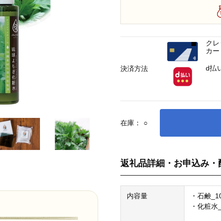
クレ
カー
d払
決済方法
在庫：
○
返礼品詳細・お申込み・
内容量
・石鹸_10
・化粧水_1