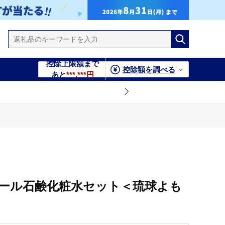
控除上限額まで
控除額を調べる
あと
***,***円
ール石鹸化粧水セット＜琉球よも