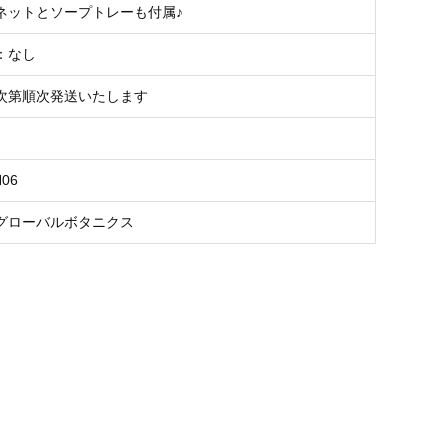
ネットとソープトレーも付属♪
：なし
次第順次発送いたします
H06
グローバルボタニクス