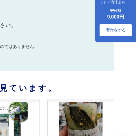
ット＜琉球よもぎ
＞
寄付額
9,000円
ださい。
寄付をする
のではありません。
見ています。