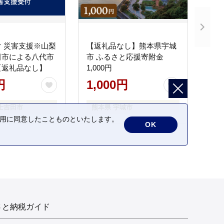
 災害支援※山梨
【返礼品なし】熊本県宇城
田市による八代市
市 ふるさと応援寄附金
【返礼品なし】
1,000円
円
1,000円
士吉田市
熊本県 宇城市
の利用に同意したことものといたします。
OK
さと納税ガイド