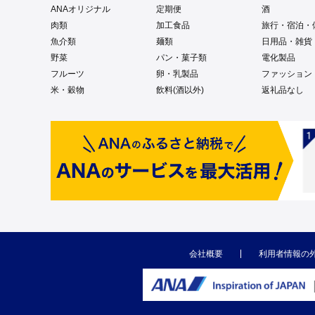
ANAオリジナル
定期便
酒
肉類
加工食品
旅行・宿泊・
魚介類
麺類
日用品・雑貨
野菜
パン・菓子類
電化製品
フルーツ
卵・乳製品
ファッション
米・穀物
飲料(酒以外)
返礼品なし
会社概要
利用者情報の