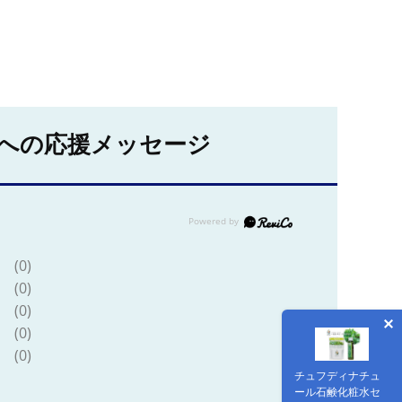
への応援メッセージ
(0)
(0)
(0)
(0)
(0)
チュフディナチュ
ール石鹸化粧水セ