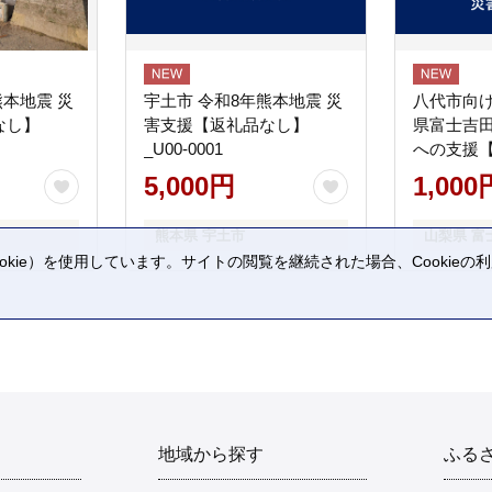
熊本地震 災
宇土市 令和8年熊本地震 災
八代市向け
なし】
害支援【返礼品なし】
県富士吉
_U00-0001
への支援
5,000円
1,000
熊本県 宇土市
山梨県 富
kie）を使用しています。サイトの閲覧を継続された場合、Cookie
。
地域から探す
ふる