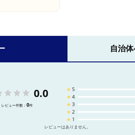
ー
自治体
★
5
0.0
★
4
★
3
0
レビュー件数：
件
★
2
★
1
レビューはありません。