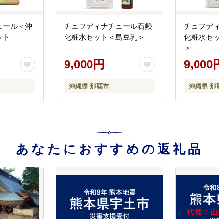
ュール＜沖
チュフディナチュール石鹸
チュフデ
ット
化粧水セット＜島豆乳＞
化粧水セ
＞
9,000円
9,000
沖縄県 那覇市
沖縄県 那
あなたにおすすめの返礼品